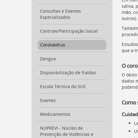
para
saliva, 
a
Consultas e Exames
mão; co
listagem
Especializados
outros).
de
notícias
Também 
[
Controle/Participação Social
Ctrl
procedi
+
Opt
Estudos
Coronavírus
+
que a t
]
4
Dengue
Ir
O coro
para
Disponibilização de fraldas
o
O óbito
conteúdo
dados m
desta
Escola Técnica do SUS
podendo
página
[
Ctrl
Exames
C
omo s
+
Opt
Cuidado
Medicamentos
+
L
]
c
NUPREVI - Núcleo de
Ir
U
Prevenção de Violências e
para