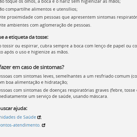
ão toque os olhos, a boca e o nariz sem higienizar as mãos;
ão compartilhe alimentos e utensílios;
vite proximidade com pessoas que apresentem sintomas respiratór
vite ambientes com aglomeração de pessoas.
e a etiqueta da tosse:
o tossir ou espirrar, cubra sempre a boca com lenço de papel ou c
xo após o uso e higienize as mãos.
fazer em caso de sintomas?
essoas com sintomas leves, semelhantes a um resfriado comum (cor
om boa alimentação e hidratação;
essoas com sintomas de doenças respiratórias graves (febre, tosse 
mediatamente um serviço de saúde, usando máscara.
uscar ajuda:
nidades de Saúde
;
rontos-atendimento.