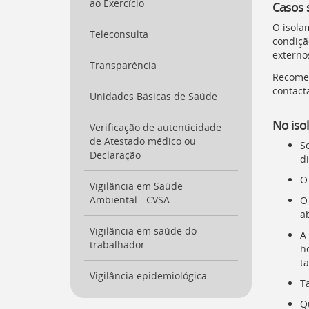
ao Exercício
Casos 
O isola
Teleconsulta
condiçã
externos
Transparência
Recomen
contacta
Unidades Básicas de Saúde
No iso
Verificação de autenticidade
de Atestado médico ou
S
Declaração
d
O
Vigilância em Saúde
Ambiental - CVSA
O
a
Vigilância em saúde do
A
trabalhador
h
t
Vigilância epidemiológica
T
Qu