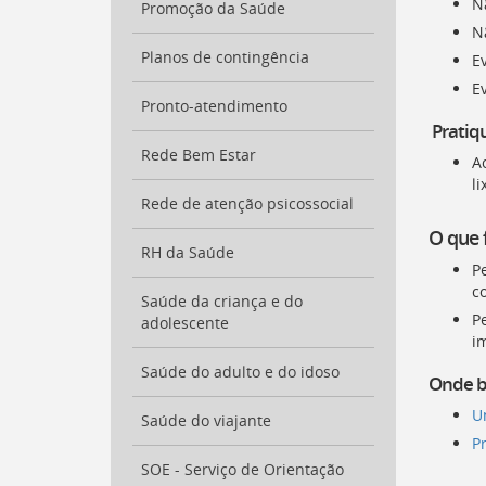
N
Promoção da Saúde
a
N
busca
[
Planos de contingência
Ctrl
E
+
E
Opt
Pronto-atendimento
+
Pratiqu
]
9
Rede Bem Estar
A
Voltar
li
para
Rede de atenção psicossocial
o
início
O que 
deste
RH da Saúde
P
menu
c
[
Ctrl
Saúde da criança e do
P
+
adolescente
i
Opt
+
Saúde do adulto e do idoso
Onde b
]
t
U
Saúde do viajante
P
SOE - Serviço de Orientação