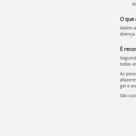
d
O que 
Valem a
doença.
É reco
Seguind
todas a
As pess
afazere
gel e e
São cui