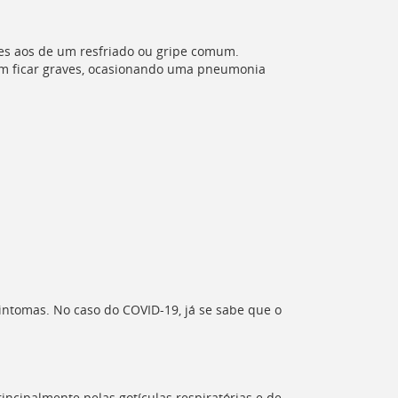
tes aos de um resfriado ou gripe comum.
m ficar graves, ocasionando uma pneumonia
 sintomas. No caso do COVID-19, já se sabe que o
ncipalmente pelas gotículas respiratórias e de