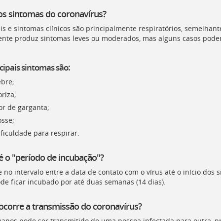
os sintomas do coronavírus?
is e sintomas clínicos são principalmente respiratórios, semelhan
nte produz sintomas leves ou moderados, mas alguns casos pode
cipais sintomas são:
ebre;
riza;
or de garganta;
osse;
ficuldade para respirar.
é o "período de incubação"?
e no intervalo entre a data de contato com o vírus até o início dos
ode ficar incubado por até duas semanas (14 dias).
corre a transmissão do coronavírus?
nos pode ser transmitido de uma pessoa infectada para outra, pri