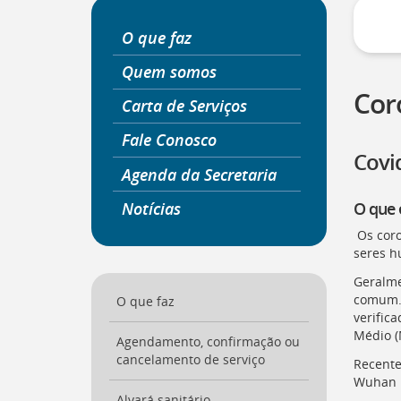
a
página
O que faz
inicial
do
Quem somos
Portal
Cor
Carta de Serviços
[
Ctrl
+
Fale Conosco
Opt
Covi
+
Agenda da Secretaria
]
0
Ir
Notícias
O que 
para
o
Os coro
Portal
seres h
de
Geralme
Serviços
comum. 
[
O que faz
Ctrl
verific
+
Médio (
Opt
Agendamento, confirmação ou
+
cancelamento de serviço
Recente
]
1
Wuhan 
Ir
Alvará sanitário