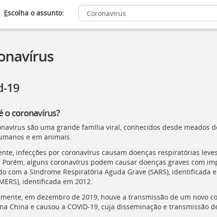
E
scolha o assunto:
onavírus
d-19
é o coronavírus?
navírus são uma grande família viral, conhecidos desde meados d
umanos e em animais.
nte, infecções por coronavírus causam doenças respiratórias leve
Porém, alguns coronavírus podem causar doenças graves com imp
ado com a Síndrome Respiratória Aguda Grave (
SARS
), identificada
MERS
), identificada em 2012.
mente, em dezembro de 2019, houve a transmissão de um novo cor
na China e causou a
COVID-19
, cuja disseminação e transmissão d