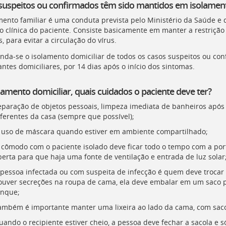
suspeitos ou confirmados têm sido mantidos em isolamento 
mento familiar é uma conduta prevista pelo Ministério da Saúde e
o clínica do paciente. Consiste basicamente em manter a restriçã
, para evitar a circulação do vírus.
da-se o isolamento domiciliar de todos os casos suspeitos ou co
ntes domiciliares, por 14 dias após o início dos sintomas.
lamento domiciliar, quais cuidados o paciente deve ter?
eparação de objetos pessoais, limpeza imediata de banheiros após
iferentes da casa (sempre que possível);
 uso de máscara quando estiver em ambiente compartilhado;
 cômodo com o paciente isolado deve ficar todo o tempo com a port
berta para que haja uma fonte de ventilação e entrada de luz solar
 pessoa infectada ou com suspeita de infecção é quem deve trocar 
ouver secreções na roupa de cama, ela deve embalar em um saco pl
anque;
ambém é importante manter uma lixeira ao lado da cama, com saco pl
ando o recipiente estiver cheio, a pessoa deve fechar a sacola e s