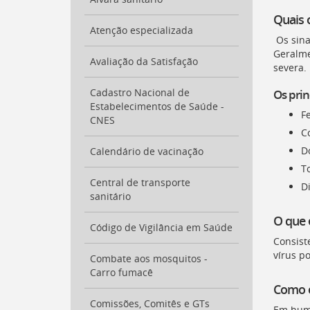
para
Quais 
a
Atenção especializada
lista
Os sina
de
Geralme
secretarias
Avaliação da Satisfação
severa.
[
Ctrl
+
Cadastro Nacional de
Os prin
Opt
Estabelecimentos de Saúde -
F
+
CNES
]
2
Co
Ir
D
Calendário de vacinação
para
T
a
Central de transporte
página
Di
sanitário
de
legislação
O que 
[
Código de Vigilância em Saúde
Ctrl
Consist
+
vírus p
Opt
Combate aos mosquitos -
+
Carro fumacê
]
3
Como o
Ir
Comissões, Comitês e GTs
Em huma