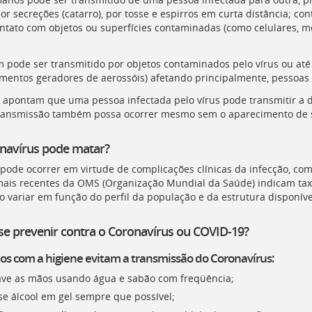
por secreções (catarro), por tosse e espirros em curta distância; c
ntato com objetos ou superfícies contaminadas (como celulares, me
pode ser transmitido por objetos contaminados pelo vírus ou at
mentos geradores de aerossóis) afetando principalmente, pessoas
 apontam que uma pessoa infectada pelo vírus pode transmitir a 
ransmissão também possa ocorrer mesmo sem o aparecimento de s
navírus pode matar?
 pode ocorrer em virtude de complicações clínicas da infecção, como
ais recentes da
OMS
(Organização Mundial da Saúde) indicam taxa
 variar em função do perfil da população e da estrutura disponível
e prevenir contra o Coronavírus ou COVID-19?
s com a higiene evitam a transmissão do Coronavírus:
ave as mãos usando água e sabão com freqüência;
se álcool em gel sempre que possível;