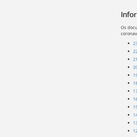
Info
Os docu
coronav
2
2
2
2
1
1
1
1
1
1
1
1