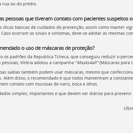
a rua ou do prédio.
as pessoas que tiveram contato com pacientes suspeitos 
s dicas básicas de cuidados de prevenção, assim como manter vigil
 Caso ocorram os sinais e sintomas, deve-se adotar as mesmas con
mendado o uso de máscaras de proteção?
o os padrões da Republica Tcheca, que conseguiu reduzir o perce
s pessoas, Vitória adotou a campanha "
Masks4all"
(Máscaras para t
oas sadias também podem usar máscaras, mesmo que confeccionad
s. Além disso, o recomendado é que todos mantenham a constante
vitem contato com mucosas de nariz, boca e olhos.
dados simples, importantes e que devem ser diários para prevenir
Últi