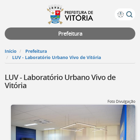
Prefeitura
Atalhos
de
de
Vitória
teclado:
Prefeitura
Ir
para
Início
Prefeitura
a
LUV - Laboratório Urbano Vivo de Vitória
página
de
LUV - Laboratório Urbano Vivo de
instruções
de
Vitória
acessibilidade
[]
Ir
Foto Divulgação
para
a
página
inicial
do
Portal