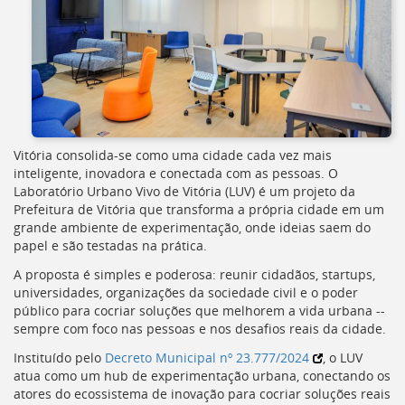
[]
Ir
para
o
Portal
de
Serviços
[]
Vitória consolida-se como uma cidade cada vez mais
Ir
inteligente, inovadora e conectada com as pessoas. O
para
Laboratório Urbano Vivo de Vitória (
LUV
) é um projeto da
a
Prefeitura de Vitória que transforma a própria cidade em um
lista
grande ambiente de experimentação, onde ideias saem do
de
papel e são testadas na prática.
secretarias
[]
A proposta é simples e poderosa: reunir cidadãos, startups,
Ir
universidades, organizações da sociedade civil e o poder
para
público para cocriar soluções que melhorem a vida urbana --
a
sempre com foco nas pessoas e nos desafios reais da cidade.
página
de
Instituído pelo
Decreto Municipal nº 23.777/2024
, o
LUV
legislação
atua como um hub de experimentação urbana, conectando os
[]
atores do ecossistema de inovação para cocriar soluções reais