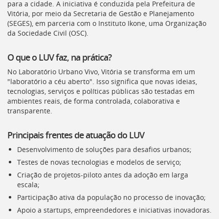
Ir
para a cidade. A iniciativa é conduzida pela Prefeitura de
para
Vitória, por meio da Secretaria de Gestão e Planejamento
a
(
SEGES
), em parceria com o Instituto Ikone, uma Organização
listagem
da Sociedade Civil (
OSC
).
de
notícias
O que o
LUV
faz, na prática?
[]
Ir
No Laboratório Urbano Vivo, Vitória se transforma em um
para
"laboratório a céu aberto". Isso significa que novas ideias,
o
tecnologias, serviços e políticas públicas são testadas em
conteúdo
ambientes reais, de forma controlada, colaborativa e
desta
transparente.
página
[]
Principais frentes de atuação do LUV
Ir
para
Desenvolvimento de soluções para desafios urbanos;
a
Testes de novas tecnologias e modelos de serviço;
busca
Criação de projetos-piloto antes da adoção em larga
[]
escala;
Voltar
Participação ativa da população no processo de inovação;
para
o
Apoio a startups, empreendedores e iniciativas inovadoras.
início