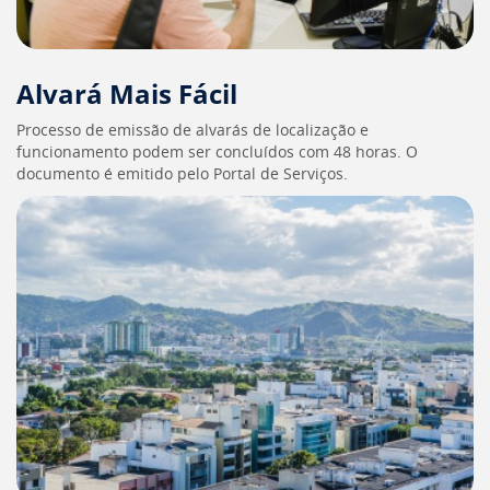
[]
Ir
para
o
Alvará Mais Fácil
Portal
de
Processo de emissão de alvarás de localização e
Serviços
funcionamento podem ser concluídos com 48 horas. O
[]
documento é emitido pelo Portal de Serviços.
Ir
para
a
lista
de
secretarias
[]
Ir
para
a
página
de
legislação
[]