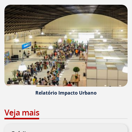
deste
menu
[]
Relatório Impacto Urbano
Veja mais