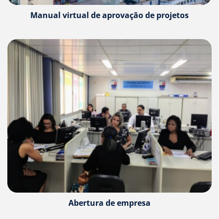
Ir
para
Manual virtual de aprovação de projetos
a
listagem
de
notícias
[]
Ir
para
o
conteúdo
desta
página
[]
Ir
para
a
busca
[]
Voltar
para
Abertura de empresa
o
início