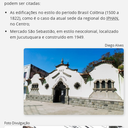
Ir
podem ser citadas:
para
As edificações no estilo do período Brasil Colônia (1500 a
a
1822), como é o caso da atual sede da regional do
IPHAN
,
listagem
no Centro;
de
notícias
Mercado São Sebastião, em estilo neocolonial, localizado
[]
em Jucutuquara e construído em 1949.
Ir
Diego Alves
para
o
conteúdo
desta
página
[]
Ir
para
a
busca
[]
Voltar
para
o
Foto Divulgação
início