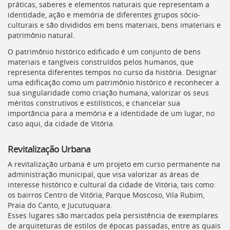
práticas, saberes e elementos naturais que representam a
[]
identidade, ação e memória de diferentes grupos sócio-
Ir
culturais e são divididos em bens materiais, bens imateriais e
para
patrimônio natural.
o
Portal
O patrimônio histórico edificado é um conjunto de bens
de
materiais e tangíveis construídos pelos humanos, que
Serviços
representa diferentes tempos no curso da história. Designar
[]
uma edificação como um patrimônio histórico é reconhecer a
Ir
sua singularidade como criação humana, valorizar os seus
para
méritos construtivos e estilísticos, e chancelar sua
a
importância para a memória e a identidade de um lugar, no
lista
caso aqui, da cidade de Vitória.
de
secretarias
Revitalização Urbana
[]
Ir
A revitalização urbana é um projeto em curso permanente na
para
administração municipal, que visa valorizar as áreas de
a
interesse histórico e cultural da cidade de Vitória, tais como:
página
os bairros Centro de Vitória, Parque Moscoso, Vila Rubim,
de
Praia do Canto, e Jucutuquara.
legislação
Esses lugares são marcados pela persistência de exemplares
[]
de arquiteturas de estilos de épocas passadas, entre as quais