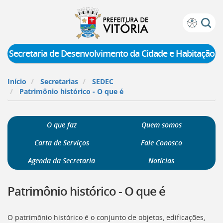
Prefeitura
Atalhos
de
de
Vitória
teclado:
Secretaria de Desenvolvimento da Cidade e Habitação
Ir
para
Início
Secretarias
SEDEC
a
Patrimônio histórico - O que é
página
de
instruções
O que faz
Quem somos
de
acessibilidade
Carta de Serviços
Fale Conosco
[]
Ir
Agenda da Secretaria
Notícias
para
a
Patrimônio histórico - O que é
página
inicial
do
O patrimônio histórico é o conjunto de objetos, edificações,
Portal