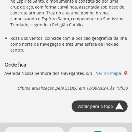
no Espírito Santo, o monumento é constituído por uma
deste
cruz de aço, com forma curvilínea, assentada sob base de
menu
concreto armado. Traz no alto uma pomba branca,
[]
simbolizando o Espírito Santo, componente da Santíssima
Trindade, segundo a Religião Católica.
Rosa dos Ventos: coincide com a posição geográfica da ilha
como norte de navegação e traz uma esfera de inox ao
centro.
Onde fica
Avenida Nossa Senhora dos Navegantes, s/n -
Ver no mapa.
Última atualização pela
SEDEC
em
12/08/2024, às 19h30
Voltar para o topo
Mais