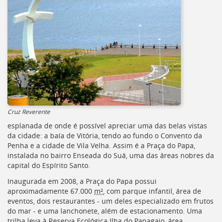
[]
Ir
para
o
Portal
de
Serviços
[]
Ir
para
a
Cruz Reverente
lista
de
esplanada de onde é possível apreciar uma das belas vistas
secretarias
da cidade: a baía de Vitória, tendo ao fundo o Convento da
[]
Penha e a cidade de Vila Velha. Assim é a Praça do Papa,
Ir
instalada no bairro Enseada do Suá, uma das áreas nobres da
para
capital do Espírito Santo.
a
Inaugurada em 2008, a Praça do Papa possui
página
aproximadamente 67.000
m²
, com parque infantil, área de
de
eventos, dois restaurantes - um deles especializado em frutos
legislação
do mar - e uma lanchonete, além de estacionamento. Uma
[]
trilha leva à Reserva Ecológica Ilha do Papagaio, área