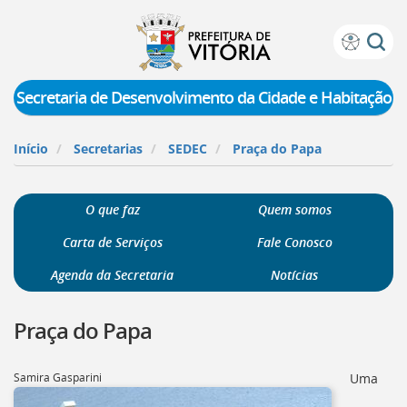
Prefeitura
Atalhos
de
de
Vitória
teclado:
Secretaria de Desenvolvimento da Cidade e Habitação
Ir
para
Início
Secretarias
SEDEC
Praça do Papa
a
página
de
O que faz
Quem somos
instruções
de
Carta de Serviços
Fale Conosco
acessibilidade
[]
Agenda da Secretaria
Notícias
Ir
para
Praça do Papa
a
página
inicial
Samira Gasparini
Uma
do
Portal