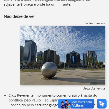
Ir
adjacente à praça e onde há um mirante.
para
a
Não deixe de ver
listagem
de
Tadeu Bianconi
notícias
[]
Ir
para
o
conteúdo
desta
página
[]
Ir
para
a
busca
Rosa dos Ventos
[]
Voltar
Cruz Reverente: monumento comemorativo à visita do
para
pontífice João Paulo II ao Espírito Santo, em 1991.
o
Concebido pelo escultor grego Iannis Zavoudakis, radicado
início