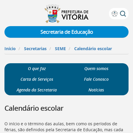
Prefeitura
Atalhos
de
de
Vitória
teclado:
Secretaria de Educação
Ir
para
Início
Secretarias
SEME
Calendário escolar
a
página
de
O que faz
Quem somos
instruções
de
Carta de Serviços
Fale Conosco
acessibilidade
[]
Agenda da Secretaria
Notícias
Ir
para
Calendário escolar
a
página
inicial
O início e o término das aulas, bem como os períodos de
do
férias, são definidos pela Secretaria de Educação, mas cada
Portal