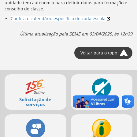
unidade tem autonomia para definir datas para formação e
[]
conselho de classe.
Ir
para
Confira o calendário específico de cada escola
.
o
Portal
Última atualização pela
SEME
em
03/04/2025, às 12h39
de
Serviços
[]
Voltar para o topo
Ir
para
a
lista
Mais
de
secretarias
serviços
[]
Ir
Solicitação de
para
Disque-Silêncio
serviços
a
página
de
legislação
[]