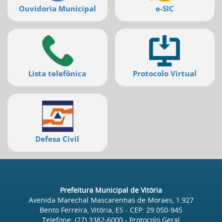
Ir
Ouvidoria Municipal
e-SIC
para
a
listagem
de
notícias
[]
Ir
Lista telefônica
Protocolo Virtual
para
o
conteúdo
desta
página
[]
Defesa Civil
Ir
para
a
busca
[]
Prefeitura Municipal de Vitória
Voltar
Avenida Marechal Mascarenhas de Moraes, 1.927
para
Bento Ferreira, Vitória, ES
- CEP:
29.050-945
o
Telefone:
(27) 3382-6000
- Protocolo Geral
início