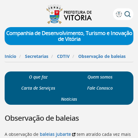
Prefeitura
Atalhos
de
de
Vitória
teclado:
Companhia de Desenvolvimento, Turismo e Inovação
de Vitória
Ir
para
a
Início
Secretarias
CDTIV
Observação de baleias
página
de
instruções
O que faz
Quem somos
de
acessibilidade
Carta de Serviços
Fale Conosco
[]
Ir
Notícias
para
a
Observação de baleias
página
inicial
do
A observação de
baleias jubarte
tem atraído cada vez mais
Portal