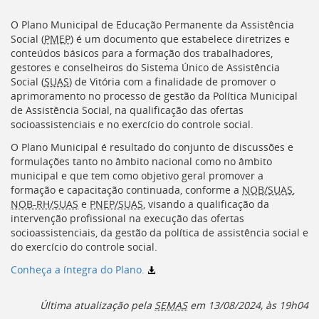
[]
Ir
O Plano Municipal de Educação Permanente da Assistência
para
Social (
PMEP
) é um documento que estabelece diretrizes e
o
conteúdos básicos para a formação dos trabalhadores,
Portal
gestores e conselheiros do Sistema Único de Assistência
de
Social (
SUAS
) de Vitória com a finalidade de promover o
Serviços
aprimoramento no processo de gestão da Política Municipal
[]
de Assistência Social, na qualificação das ofertas
Ir
socioassistenciais e no exercício do controle social.
para
O Plano Municipal é resultado do conjunto de discussões e
a
formulações tanto no âmbito nacional como no âmbito
lista
municipal e que tem como objetivo geral promover a
de
formação e capacitação continuada, conforme a
NOB/SUAS
,
secretarias
NOB-RH/SUAS
e
PNEP/SUAS
, visando a qualificação da
[]
intervenção profissional na execução das ofertas
Ir
socioassistenciais, da gestão da política de assistência social e
para
do exercício do controle social.
a
página
Conheça a íntegra do Plano.
de
legislação
Última atualização pela
SEMAS
em
13/08/2024, às 19h04
[]