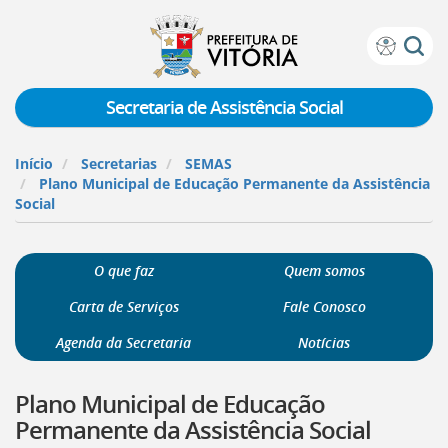
Prefeitura
Atalhos
de
de
Vitória
teclado:
Secretaria de Assistência Social
Ir
para
Início
Secretarias
SEMAS
a
Plano Municipal de Educação Permanente da Assistência
página
Social
de
instruções
de
O que faz
Quem somos
acessibilidade
[]
Carta de Serviços
Fale Conosco
Ir
para
Agenda da Secretaria
Notícias
a
página
Plano Municipal de Educação
inicial
do
Permanente da Assistência Social
Portal