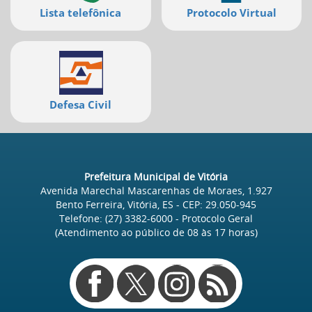
deste
Lista telefônica
Protocolo Virtual
menu
[]
Defesa Civil
Prefeitura Municipal de Vitória
Avenida Marechal Mascarenhas de Moraes, 1.927
Bento Ferreira, Vitória, ES
- CEP:
29.050-945
Telefone:
(27) 3382-6000
- Protocolo Geral
(Atendimento ao público de
08
às
17
horas)
Redes
sociais