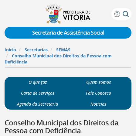
Prefeitura
Atalhos
de
de
Vitória
teclado:
Secretaria de Assistência Social
Ir
para
Início
Secretarias
SEMAS
a
Conselho Municipal dos Direitos da Pessoa com
página
Deficiência
de
instruções
de
O que faz
Quem somos
acessibilidade
[]
Carta de Serviços
Fale Conosco
Ir
para
Agenda da Secretaria
Notícias
a
página
Conselho Municipal dos Direitos da
inicial
do
Pessoa com Deficiência
Portal