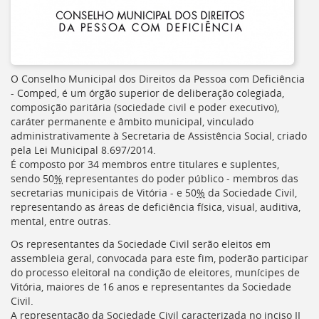
Ir
para
a
listagem
de
notícias
O Conselho Municipal dos Direitos da Pessoa com Deficiência
[]
-
Comped
, é um órgão superior de deliberação colegiada,
Ir
composição paritária (sociedade civil e poder executivo),
para
caráter permanente e âmbito municipal, vinculado
o
administrativamente à Secretaria de Assistência Social, criado
conteúdo
pela Lei Municipal 8.697/2014.
desta
É composto por 34 membros entre titulares e suplentes,
página
sendo 50
%
representantes do poder público - membros das
[]
secretarias municipais de Vitória - e 50
%
da Sociedade Civil,
Ir
representando as áreas de deficiência física, visual, auditiva,
para
mental, entre outras.
a
Os representantes da Sociedade Civil serão eleitos em
busca
assembleia geral, convocada para este fim, poderão participar
[]
do processo eleitoral na condição de eleitores, munícipes de
Voltar
Vitória, maiores de 16 anos e representantes da Sociedade
para
Civil.
o
A representação da Sociedade Civil caracterizada no inciso II
início