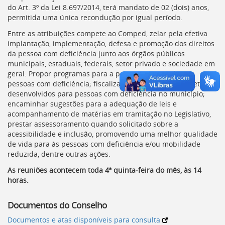
do Art. 3º da Lei 8.697/2014, terá mandato de 02 (dois) anos,
deste
permitida uma única recondução por igual período.
menu
[]
Entre as atribuições compete ao
Comped
, zelar pela efetiva
implantação, implementação, defesa e promoção dos direitos
da pessoa com deficiência junto aos órgãos públicos
municipais, estaduais, federais, setor privado e sociedade em
geral. Propor programas para a política municipal para
pessoas com deficiência; fiscalizar os programas e projetos
desenvolvidos para pessoas com deficiência no município;
encaminhar sugestões para a adequação de leis e
acompanhamento de matérias em tramitação no Legislativo,
prestar assessoramento quando solicitado sobre a
acessibilidade e inclusão, promovendo uma melhor qualidade
de vida para às pessoas com deficiência e/ou mobilidade
reduzida, dentre outras ações.
As reuniões acontecem toda 4ª quinta-feira do mês, às 14
horas.
Documentos do Conselho
Documentos e atas disponíveis para consulta