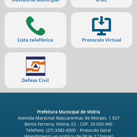
deste
menu
[]
Lista telefônica
Protocolo Virtual
Defesa Civil
Prefeitura Municipal de Vitória
Avenida Marechal Mascarenhas de Moraes, 1.927
Bento Ferreira, Vitória, ES
- CEP:
29.050-945
Telefone:
(27) 3382-6000
- Protocolo Geral
(Atendimento ao público de
08
às
17
horas)