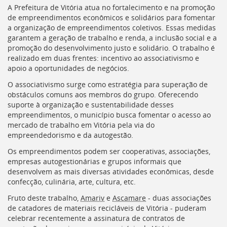
[]
A Prefeitura de Vitória atua no fortalecimento e na promoção
Ir
de empreendimentos econômicos e solidários para fomentar
para
a organização de empreendimentos coletivos. Essas medidas
o
garantem a geração de trabalho e renda, a inclusão social e a
Portal
promoção do desenvolvimento justo e solidário. O trabalho é
de
realizado em duas frentes: incentivo ao associativismo e
Serviços
apoio a oportunidades de negócios.
[]
O associativismo surge como estratégia para superação de
Ir
obstáculos comuns aos membros do grupo. Oferecendo
para
suporte à organização e sustentabilidade desses
a
empreendimentos, o município busca fomentar o acesso ao
lista
mercado de trabalho em Vitória pela via do
de
empreendedorismo e da autogestão.
secretarias
[]
Os empreendimentos podem ser cooperativas, associações,
Ir
empresas autogestionárias e grupos informais que
para
desenvolvem as mais diversas atividades econômicas, desde
a
confecção, culinária, arte, cultura, etc.
página
Fruto deste trabalho,
Amariv
e
Ascamare
- duas associações
de
de catadores de materiais recicláveis de Vitória - puderam
legislação
celebrar recentemente a assinatura de contratos de
[]