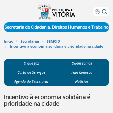
Prefeitura
Atalhos
de
de
Vitória
teclado:
Secretaria de Cidadania, Direitos Humanos e Trabalho
Ir
para
Início
Secretarias
SEMCID
a
Incentivo à economia solidária é prioridade na cidade
página
de
instruções
O que faz
Quem somos
de
acessibilidade
Carta de Serviços
Fale Conosco
[]
Ir
Agenda da Secretaria
Notícias
para
a
Incentivo à economia solidária é
página
inicial
prioridade na cidade
do
Portal