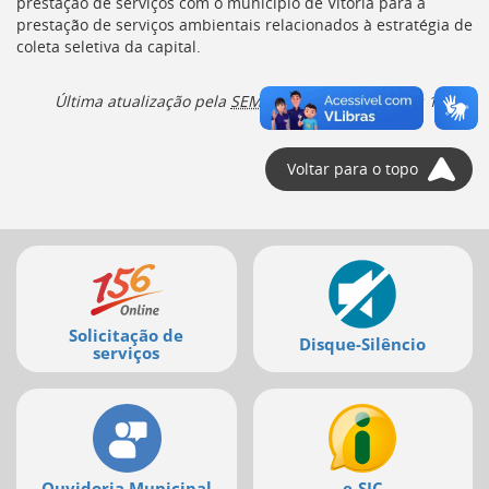
prestação de serviços com o município de Vitória para a
Ir
prestação de serviços ambientais relacionados à estratégia de
para
coleta seletiva da capital.
a
listagem
de
Última atualização pela
SEMCID
em
06/06/2024, às 18h19
notícias
[]
Ir
Voltar para o topo
para
o
conteúdo
desta
Mais
página
serviços
[]
Ir
para
Solicitação de
Disque-Silêncio
serviços
a
busca
[]
Voltar
para
o
início
Ouvidoria Municipal
e-SIC