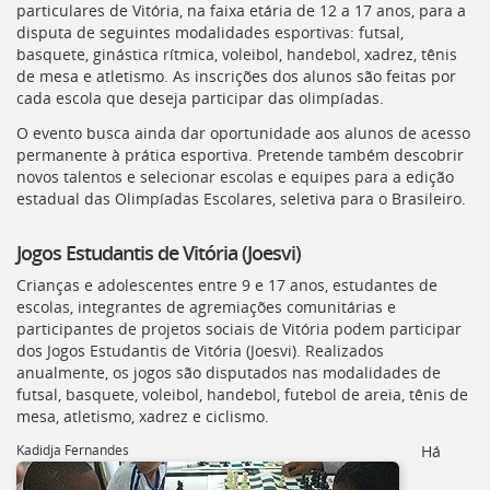
Ir
particulares de Vitória, na faixa etária de 12 a 17 anos, para a
para
disputa de seguintes modalidades esportivas: futsal,
a
basquete, ginástica rítmica, voleibol, handebol, xadrez, tênis
listagem
de mesa e atletismo. As inscrições dos alunos são feitas por
de
cada escola que deseja participar das olimpíadas.
notícias
O evento busca ainda dar oportunidade aos alunos de acesso
[]
permanente à prática esportiva. Pretende também descobrir
Ir
novos talentos e selecionar escolas e equipes para a edição
para
estadual das Olimpíadas Escolares, seletiva para o Brasileiro.
o
conteúdo
desta
Jogos Estudantis de Vitória (
Joesvi
)
página
Crianças e adolescentes entre 9 e 17 anos, estudantes de
[]
escolas, integrantes de agremiações comunitárias e
Ir
participantes de projetos sociais de Vitória podem participar
para
dos Jogos Estudantis de Vitória (
Joesvi
). Realizados
a
anualmente, os jogos são disputados nas modalidades de
busca
futsal, basquete, voleibol, handebol, futebol de areia, tênis de
[]
mesa, atletismo, xadrez e ciclismo.
Voltar
para
Kadidja Fernandes
Há
o
início