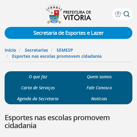
Prefeitura
Atalhos
de
de
Vitória
teclado:
Secretaria de Esportes e Lazer
Ir
para
Início
Secretarias
SEMESP
a
Esportes nas escolas promovem cidadania
página
de
instruções
O que faz
Quem somos
de
acessibilidade
Carta de Serviços
Fale Conosco
[]
Ir
Agenda da Secretaria
Notícias
para
a
Esportes nas escolas promovem
página
inicial
cidadania
do
Portal