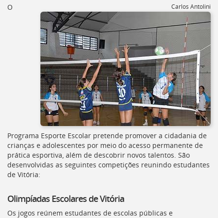
[]
O
Carlos Antolini
Ir
para
o
Portal
de
Serviços
[]
Ir
para
a
lista
de
secretarias
Programa Esporte Escolar pretende promover a cidadania de
[]
crianças e adolescentes por meio do acesso permanente de
Ir
prática esportiva, além de descobrir novos talentos. São
para
desenvolvidas as seguintes competições reunindo estudantes
a
de Vitória:
página
de
Olimpíadas Escolares de Vitória
legislação
[]
Os jogos reúnem estudantes de escolas públicas e