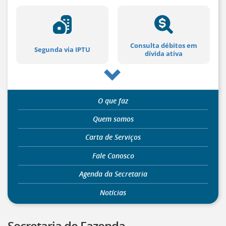
[]
Ir
para
o
Consulta débitos em
Portal
Segunda via IPTU
dívida ativa
de
Serviços
Rolar
[]
Ir
para
para
O que faz
a
Cadastro e baixa de
lista
NFS-e
Quem somos
baixo
autônomos
de
Carta de Serviços
secretarias
[]
Fale Conosco
Ir
para
Agenda da Secretaria
a
DTE - Domicílio
RedeSim
página
Tributário
Notícias
de
legislação
[]
Secretaria de Fazenda