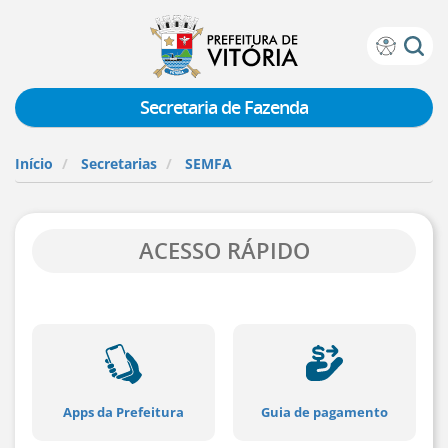
Prefeitura
Atalhos
de
de
Vitória
teclado:
Secretaria de Fazenda
Ir
para
Início
Secretarias
SEMFA
a
página
de
instruções
ACESSO RÁPIDO
de
acessibilidade
[]
Ir
para
a
página
inicial
Apps da Prefeitura
Guia de pagamento
do
Portal