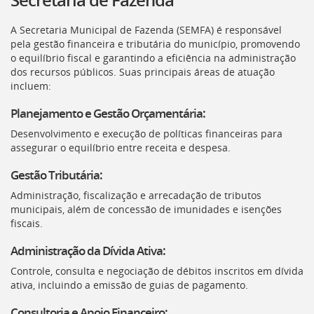
Ir
para
A Secretaria Municipal de Fazenda (
SEMFA
) é responsável
a
Portal Nota Vitória
Débito automático
pela gestão financeira e tributária do município, promovendo
listagem
o equilíbrio fiscal e garantindo a eficiência na administração
de
dos recursos públicos. Suas principais áreas de atuação
notícias
incluem:
[]
Ir
Planejamento e Gestão Orçamentária:
para
Certidão negativa de
CNAE - pesquisar
o
Desenvolvimento e execução de políticas financeiras para
débitos
alíquotas
conteúdo
assegurar o equilíbrio entre receita e despesa.
desta
página
Gestão Tributária:
[]
Administração, fiscalização e arrecadação de tributos
Ir
municipais, além de concessão de imunidades e isenções
para
Certidão de
fiscais.
Espelho de cadastro
a
recolhimento
busca
Administração da Dívida Ativa:
[]
Voltar
Controle, consulta e negociação de débitos inscritos em dívida
para
ativa, incluindo a emissão de guias de pagamento.
o
Consultoria e Apoio Financeiro:
início