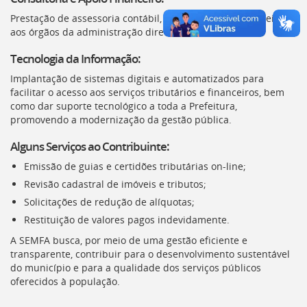
Portal do VAF
GeoWeb Vitória
deste
Prestação de assessoria contábil, orçamentária e financeira
menu
aos órgãos da administração direta e indireta.
[]
Tecnologia da Informação:
Implantação de sistemas digitais e automatizados para
facilitar o acesso aos serviços tributários e financeiros, bem
Portal do Cidadão
como dar suporte tecnológico a toda a Prefeitura,
promovendo a modernização da gestão pública.
Alguns Serviços ao Contribuinte:
Emissão de guias e certidões tributárias on-line;
Revisão cadastral de imóveis e tributos;
Solicitações de redução de alíquotas;
Restituição de valores pagos indevidamente.
A
SEMFA
busca, por meio de uma gestão eficiente e
transparente, contribuir para o desenvolvimento sustentável
do município e para a qualidade dos serviços públicos
oferecidos à população.