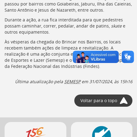
Ir
passou por bairros como Goiabeiras, Jaburu, Ilha das Caieiras,
para
Santo Antônio e Jesus de Nazareth, entre outros.
a
Durante a ação, a rua fica interditada para que pedestres
listagem
possam caminhar, correr, pedalar, andar de patins,
skate
e
de
outros equipamentos.
notícias
[]
Às vésperas da chegada do Brincar nos Bairros, os locais
Ir
recebem também ações de limpeza e revitalização. A
para
realização é uma ação conjunta entre a Secretaria Municipal
o
de Esportes e Lazer (
Semesp
) e o Programa Terra, com apoio
conteúdo
da Federação Nacional das Indústrias (
Findes
).
desta
página
[]
Última atualização pela
SEMESP
em
31/07/2024, às 15h16
Ir
para
a
Voltar para o topo
busca
[]
Voltar
Mais
para
o
serviços
início