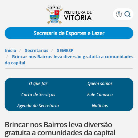
Prefeitura
Atalhos
de
de
Vitória
teclado:
Secretaria de Esportes e Lazer
Ir
para
Início
Secretarias
SEMESP
a
Brincar nos Bairros leva diversão gratuita a comunidades
página
da capital
de
instruções
de
O que faz
Quem somos
acessibilidade
[]
Carta de Serviços
Fale Conosco
Ir
para
Agenda da Secretaria
Notícias
a
página
Brincar nos Bairros leva diversão
inicial
do
gratuita a comunidades da capital
Portal