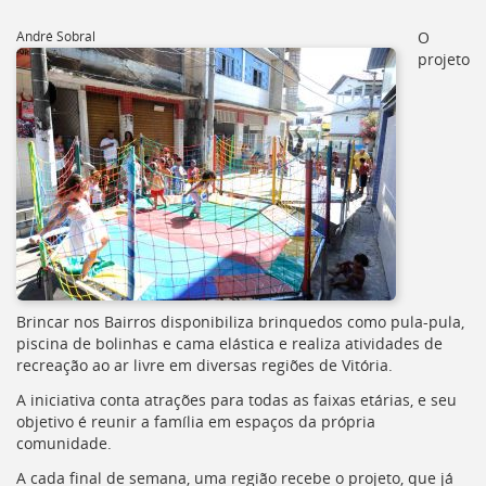
[]
Ir
André Sobral
O
para
projeto
o
Portal
de
Serviços
[]
Ir
para
a
lista
de
secretarias
[]
Brincar nos Bairros disponibiliza brinquedos como pula-pula,
Ir
piscina de bolinhas e cama elástica e realiza atividades de
para
recreação ao ar livre em diversas regiões de Vitória.
a
A iniciativa conta atrações para todas as faixas etárias, e seu
página
objetivo é reunir a família em espaços da própria
de
comunidade.
legislação
[]
A cada final de semana, uma região recebe o projeto, que já