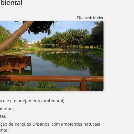
biental
Elizabeth Nader
trole e planejamento ambiental;
entais;
tal;
ração de Parques Urbanos, com ambientes naturais
ntal;