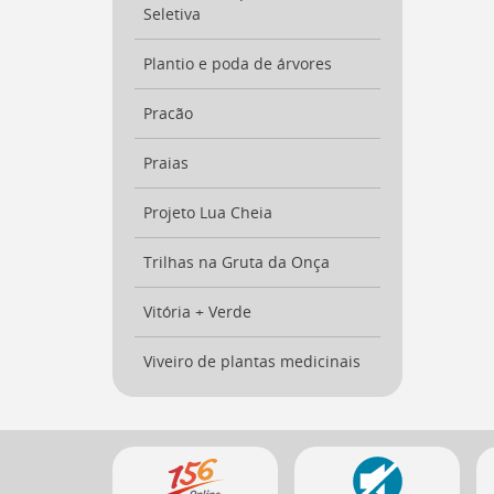
a
Seletiva
busca
[
Ctrl
Plantio e poda de árvores
+
Opt
Pracão
+
]
9
Praias
Voltar
para
o
Projeto Lua Cheia
início
deste
Trilhas na Gruta da Onça
menu
[
Ctrl
Vitória + Verde
+
Opt
Viveiro de plantas medicinais
+
]
t
Mais