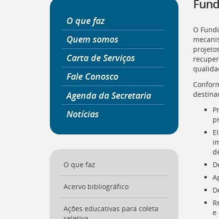
Fund
a
página
O que faz
inicial
O Fundo
do
Quem somos
mecanis
Portal
projeto
Carta de Serviços
[
Ctrl
recuper
+
qualida
Fale Conosco
Opt
Confor
+
Agenda da Secretaria
destina
]
0
Ir
P
Notícias
para
pr
o
E
Portal
i
de
d
Serviços
[
D
O que faz
Ctrl
+
A
Opt
Acervo bibliográfico
D
+
R
]
1
Ações educativas para coleta
e 
Ir
seletiva