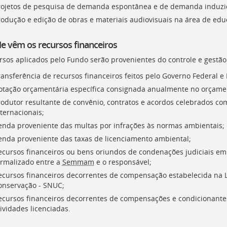
rojetos de pesquisa de demanda espontânea e de demanda induzid
rodução e edição de obras e materiais audiovisuais na área de ed
e vêm os recursos financeiros
rsos aplicados pelo Fundo serão provenientes do controle e gestão
ansferência de recursos financeiros feitos pelo Governo Federal e 
otação orçamentária específica consignada anualmente no orçament
rodutor resultante de convênio, contratos e acordos celebrados co
ternacionais;
enda proveniente das multas por infrações às normas ambientais;
enda proveniente das taxas de licenciamento ambiental;
ecursos financeiros ou bens oriundos de condenações judiciais em
ormalizado entre a
Semmam
e o responsável;
ecursos financeiros decorrentes de compensação estabelecida na 
onservação -
SNUC
;
ecursos financeiros decorrentes de compensações e condicionant
ividades licenciadas.