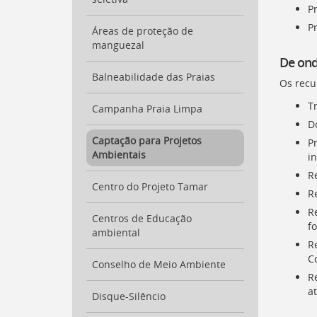
para
P
a
P
Áreas de proteção de
lista
manguezal
de
De ond
secretarias
[
Balneabilidade das Praias
Ctrl
Os recu
+
Tr
Opt
Campanha Praia Limpa
+
D
]
2
Captação para Projetos
P
Ir
Ambientais
in
para
R
a
Centro do Projeto Tamar
página
R
de
R
legislação
Centros de Educação
f
[
ambiental
Ctrl
R
+
C
Opt
Conselho de Meio Ambiente
+
R
]
3
at
Disque-Silêncio
Ir