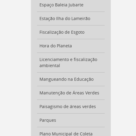
para
Espaço Baleia Jubarte
a
listagem
de
Estação Ilha do Lameirão
notícias
[
Ctrl
Fiscalização de Esgoto
+
Opt
Hora do Planeta
+
]
4
Licenciamento e fiscalização
Ir
ambiental
para
o
conteúdo
Mangueando na Educação
desta
página
Manutenção de Áreas Verdes
[
Ctrl
+
Paisagismo de áreas verdes
Opt
+
Parques
]
c
Ir
para
Plano Municipal de Coleta