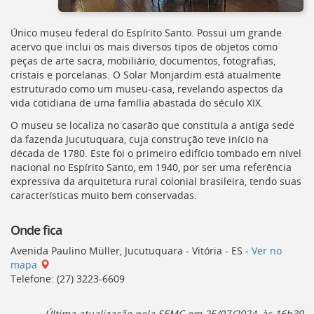
Único museu federal do Espírito Santo. Possui um grande
acervo que inclui os mais diversos tipos de objetos como
peças de arte sacra, mobiliário, documentos, fotografias,
cristais e porcelanas. O Solar Monjardim está atualmente
estruturado como um museu-casa, revelando aspectos da
vida cotidiana de uma família abastada do século XIX.
O museu se localiza no casarão que constituía a antiga sede
da fazenda Jucutuquara, cuja construção teve início na
década de 1780. Este foi o primeiro edifício tombado em nível
nacional no Espírito Santo, em 1940, por ser uma referência
expressiva da arquitetura rural colonial brasileira, tendo suas
características muito bem conservadas.
Onde fica
Avenida Paulino Müller, Jucutuquara - Vitória - ES -
Ver no
mapa
Telefone: (27) 3223-6609
Última atualização pela
SEMC
em 25/07/2024, às 16h39