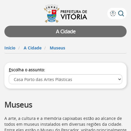
Prefeitura
Atalhos
de
de
Vitória
teclado:
A Cidade
Ir
para
Início
A Cidade
Museus
a
página
de
E
scolha o assunto:
instruções
de
acessibilidade
[]
Ir
para
Museus
a
página
inicial
A arte, a cultura e a memória capixabas estão ao alcance de
do
todos em museus instalados em diversas regiões da cidade.
Portal
Entre eles estão o Museu do Pescador, voltado principalmente