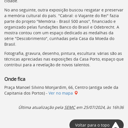
cidade.
deste
No ano seguinte, outra exposição buscou resgatar e preservar
menu
a memória cultural do país. "Cabral: o Viajante do Rei" fazia
[]
parte do projeto "Memória - Brasil 500 anos", financiado e
organizado pelas fundações Banco do Brasil e Odebrecht. A
mostra contou com um espaço dedicado as medalhas da
série "Descobrimento", cunhadas pela Casa da Moeda do
Brasil.
Fotografia, gravura, desenho, pintura, escultura: várias são as
técnicas apreciadas nas exposições da Casa Porto, espaço que
contribui para a revelação de novos talentos.
Onde fica
Praça Manoel Silvino Monjardim, 66, Centro (antiga sede da
Capitania dos Portos) -
Ver no mapa
Última atualização pela
SEMC
em 25/07/2024, às 16h36
Voltar para o topo