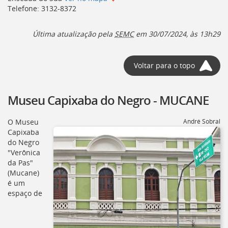
Telefone: 3132-8372
Última atualização pela
SEMC
em 30/07/2024, às 13h29
Voltar para o topo
Museu Capixaba do Negro - MUCANE
O Museu
André Sobral
Capixaba
do Negro
"Verônica
da Pas"
(
Mucane
)
é um
espaço de