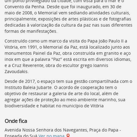
um ponto privilegiado da cidade, com vista para o mar e o
Convento da Penha. Desde que foi inaugurado, em 30 de
maio de 2008, o Memorial vem sediando atividades culturais,
principalmente, exposições de artes plásticas e de fotografias
dedicadas à valorização da cultura da paz nas suas diferentes
formas de manifestações.
Construído como um marco da visita do Papa João Paulo II a
Vitória, em 1991, o Memorial da Paz, está localizado junto aos
monumentos Painel da Paz, obra construída em granito e aço
inox em que a palavra "Paz" está escrita em diversos idiomas,
e a Cruz Reverente, obra do escultor grego Ioannis
Zavoudakis.
Desde de 2017, o espaço tem sua gestão compartilhada com o
Instituto Baleia Jubarte. O acordo de cooperação tem o
objetivo de restaurar a galeria de arte do local, além de
agregar ações de proteção ao meio ambiente marinho, sua
biodiversidade e habitat no município de Vitória
Onde fica
Avenida Nossa Senhora dos Navegantes, Praça do Papa -
Enseada do Suá
Ver no mapa