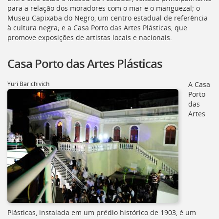
[]
para a relação dos moradores com o mar e o manguezal; o
Ir
Museu Capixaba do Negro, um centro estadual de referência
para
à cultura negra; e a Casa Porto das Artes Plásticas, que
o
promove exposições de artistas locais e nacionais.
Portal
de
Casa Porto das Artes Plásticas
Serviços
[]
Ir
Yuri Barichivich
A Casa
para
Porto
a
das
lista
Artes
de
secretarias
[]
Ir
para
a
página
de
legislação
[]
Plásticas, instalada em um prédio histórico de 1903, é um