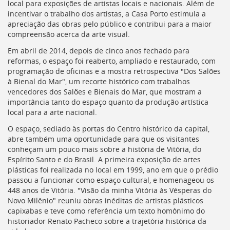
Ir
local para exposições de artistas locais e nacionais. Além de
para
incentivar o trabalho dos artistas, a Casa Porto estimula a
a
apreciação das obras pelo público e contribui para a maior
listagem
compreensão acerca da arte visual.
de
Em abril de 2014, depois de cinco anos fechado para
notícias
reformas, o espaço foi reaberto, ampliado e restaurado, com
[]
programação de oficinas e a mostra retrospectiva "Dos Salões
Ir
à Bienal do Mar", um recorte histórico com trabalhos
para
vencedores dos Salões e Bienais do Mar, que mostram a
o
importância tanto do espaço quanto da produção artística
conteúdo
local para a arte nacional.
desta
página
O espaço, sediado às portas do Centro histórico da capital,
[]
abre também uma oportunidade para que os visitantes
Ir
conheçam um pouco mais sobre a história de Vitória, do
para
Espírito Santo e do Brasil. A primeira exposição de artes
a
plásticas foi realizada no local em 1999, ano em que o prédio
busca
passou a funcionar como espaço cultural, e homenageou os
[]
448 anos de Vitória. "Visão da minha Vitória às Vésperas do
Voltar
Novo Milênio" reuniu obras inéditas de artistas plásticos
para
capixabas e teve como referência um texto homônimo do
o
historiador Renato Pacheco sobre a trajetória histórica da
início