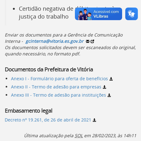
deste
Certidão negativa de débitos junto à
menu
justiça do trabalho
[]
Enviar os documentos para a Gerência de Comunicação
Interna -
gcinterna@vitoria.es.gov.br
Os documentos solicitados devem ser escaneados do original,
quando necessário, no formato
pdf
.
Documentos da Prefeitura de Vitória
Anexo I - Formulário para oferta de benefícios
Anexo II - Termo de adesão para empresas
Anexo III - Termo de adesão para instituições
Embasamento legal
Decreto nº 19.261, de 26 de abril de 2021
Última atualização pela
SOL
em
28/02/2023, às 14h11