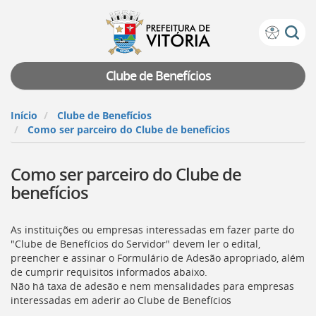
Prefeitura
Atalhos
de
de
Vitória
teclado:
Clube de Benefícios
Ir
para
Início
Clube de Benefícios
a
Como ser parceiro do Clube de benefícios
página
de
Como ser parceiro do Clube de
instruções
de
benefícios
acessibilidade
[]
Ir
As instituições ou empresas interessadas em fazer parte do
para
"Clube de Benefícios do Servidor" devem ler o edital,
a
preencher e assinar o Formulário de Adesão apropriado, além
página
de cumprir requisitos informados abaixo.
inicial
Não há taxa de adesão e nem mensalidades para empresas
do
interessadas em aderir ao Clube de Benefícios
Portal