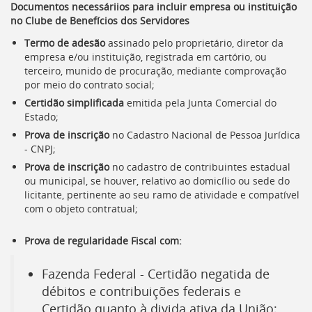
Documentos necessáriios para incluir empresa ou instituição
[]
no Clube de Benefícios dos Servidores
Ir
para
Termo de adesão
assinado pelo proprietário, diretor da
o
empresa e/ou instituição, registrada em cartório, ou
Portal
terceiro, munido de procuração, mediante comprovação
de
por meio do contrato social;
Serviços
Certidão simplificada
emitida pela Junta Comercial do
[]
Estado;
Ir
para
Prova de inscrição
no Cadastro Nacional de Pessoa Jurídica
a
-
CNPJ
;
lista
Prova de inscrição
no cadastro de contribuintes estadual
de
ou municipal, se houver, relativo ao domicílio ou sede do
secretarias
licitante, pertinente ao seu ramo de atividade e compatível
[]
com o objeto contratual;
Ir
para
Prova de regularidade Fiscal com:
a
página
Fazenda Federal - Certidão negatida de
de
legislação
débitos e contribuições federais e
[]
Certidão quanto à divida ativa da União;