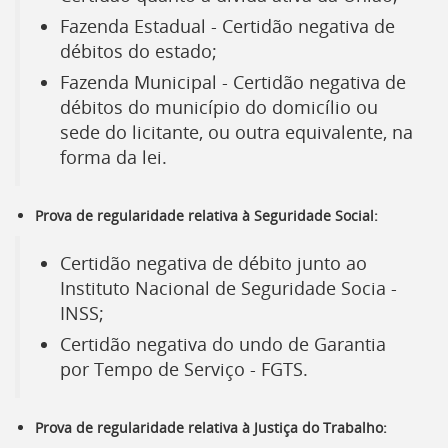
Ir
Fazenda Estadual - Certidão negativa de
para
a
débitos do estado;
listagem
Fazenda Municipal - Certidão negativa de
de
débitos do município do domicílio ou
notícias
[]
sede do licitante, ou outra equivalente, na
Ir
forma da lei.
para
o
conteúdo
Prova de regularidade relativa à Seguridade Social:
desta
página
Certidão negativa de débito junto ao
[]
Ir
Instituto Nacional de Seguridade Socia -
para
INSS
;
a
Certidão negativa do undo de Garantia
busca
[]
por Tempo de Serviço -
FGTS
.
Voltar
para
o
Prova de regularidade relativa à Justiça do Trabalho:
início