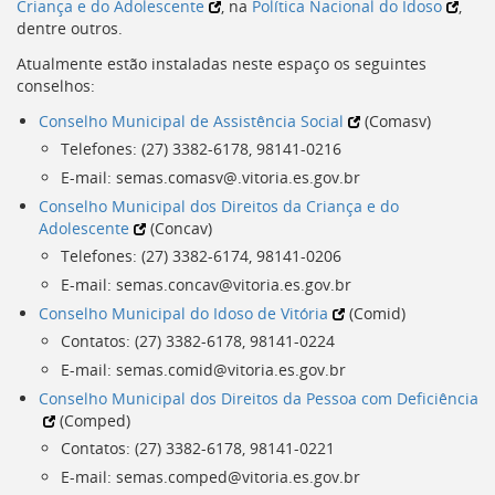
Criança e do Adolescente
, na
Política Nacional do Idoso
,
dentre outros.
Atualmente estão instaladas neste espaço os seguintes
conselhos:
Conselho Municipal de Assistência Social
(
Comasv
)
Telefones: (27) 3382-6178, 98141-0216
E-mail: semas.comasv@.vitoria.es.gov.br
Conselho Municipal dos Direitos da Criança e do
Adolescente
(
Concav
)
Telefones: (27) 3382-6174, 98141-0206
E-mail: semas.concav@vitoria.es.gov.br
Conselho Municipal do Idoso de Vitória
(
Comid
)
Contatos: (27) 3382-6178, 98141-0224
E-mail: semas.comid@vitoria.es.gov.br
Conselho Municipal dos Direitos da Pessoa com Deficiência
(
Comped
)
Contatos: (27) 3382-6178, 98141-0221
E-mail: semas.comped@vitoria.es.gov.br