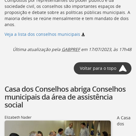
Compostos por representantes do poder público e da
deste
sociedade civil, os conselhos são importantes espaços de
menu
proposição e debate sobre as políticas públicas municipais. A
[]
maioria deles se reúne mensalmente e tem mandato de dois
anos.
Veja a lista dos conselhos municipais
Última atualização pela
GABPREF
em 17/07/2023, às 17h48
Voltar para o topo
Casa dos Conselhos abriga Conselhos
municipais da área de assistência
social
Elizabeth Nader
A Casa
dos