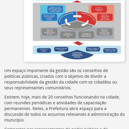
Ir
para
a
listagem
de
notícias
[]
Ir
para
o
conteúdo
desta
página
Um espaço importante da gestão são os conselhos de
[]
políticas públicas, criados com o objetivo de dividir a
Ir
responsabilidade da gestão da cidade com os cidadãos ou
para
seus representantes comunitários.
a
Existem, hoje, mais de 20 conselhos funcionando na cidade,
busca
com reuniões periódicas e atividades de capacitação
[]
permanentes. Neles, a Prefeitura abre espaço para a
Voltar
discussão de todos os assuntos relevantes à administração do
para
município.
o
início