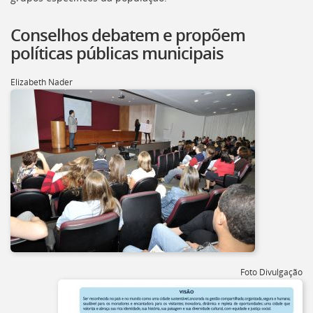
[]
Ir
Conselhos debatem e propõem
para
políticas públicas municipais
o
Portal
de
Elizabeth Nader
Serviços
[]
Ir
para
a
lista
de
secretarias
[]
Ir
para
a
página
Foto Divulgação
de
legislação
[]