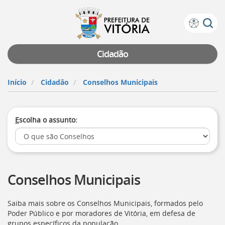
Prefeitura
Atalhos
de
de
Vitória
teclado:
Cidadão
Ir
para
Início
Cidadão
Conselhos Municipais
a
página
de
E
scolha o assunto:
instruções
de
acessibilidade
[]
Ir
para
Conselhos Municipais
a
página
inicial
Saiba mais sobre os Conselhos Municipais, formados pelo
do
Poder Público e por moradores de Vitória, em defesa de
Portal
grupos específicos da população.