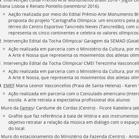
liana Lisboa e Renato Pontello (setembro/ 2016).
Aação realizada por meio do Edital Prêmio Arte Monumento Bra
proposta do projeto "Cartografia Olímpica: um encontro pela 
térreo do Centro Esportivo Tancredo Neves (Tancredão), com
representa os cinco continentes e celebra os valores olímpicos
2
. Intervenção Edital da Tocha Olímpica/ Garagem da SEMAD (Goiabe
Ação realizada em parceria com o Ministério da Cultura, por m
A Arte é Nossa que representa os movimentos dos atletas olím
1
. Intervenção Edital da Tocha Olímpica/ CMEI Terezinha Vasconcello
Ação realizada em parceria com o Ministério da Cultura, por m
A Arte é Nossa, que representa os movimentos dos atletas olí
0
.
EMEF
Maria Leonor Vasconcellos (Praia de Santa Helena) - Karen
Ação realizada em parceria com o Consulado americano (Interc
escola. A arte retrata a expectativa profissional dos alunos
. Muro da
Fames
/ Cardume de Cordas (Centro) - Ficore Kabelera (abr
Grafite que faz referência à baía de Vitória e aos instrumento
objetivo retratar a relação da música em diálogo com o espaço 
do local.
. Muro do estacionamento do Ministério da Fazenda (Centro) - Anton