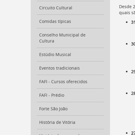
para
a
Desde 2
Circuito Cultural
listagem
quais s
de
Comidas típicas
3
notícias
[
Ctrl
Conselho Municipal de
+
Cultura
Opt
3
+
]
Estúdio Musical
4
Ir
para
Eventos tradicionais
2
o
conteúdo
FAFI - Cursos oferecidos
desta
página
2
FAFI - Prédio
[
Ctrl
+
Forte São João
Opt
+
]
c
História de Vitória
Ir
para
2