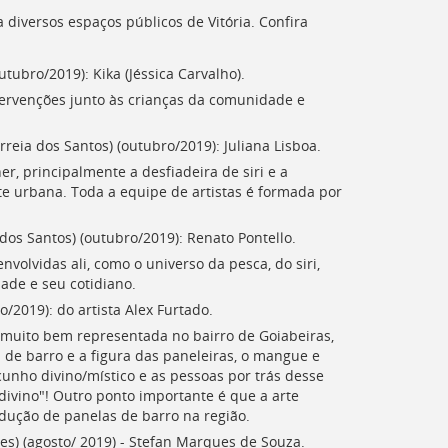
 diversos espaços públicos de Vitória. Confira
ubro/2019): Kika (Jéssica Carvalho).
ntervenções junto às crianças da comunidade e
reia dos Santos) (outubro/2019): Juliana Lisboa.
r, principalmente a desfiadeira de siri e a
e urbana. Toda a equipe de artistas é formada por
dos Santos) (outubro/2019): Renato Pontello.
nvolvidas ali, como o universo da pesca, do siri,
ade e seu cotidiano.
/2019): do artista Alex Furtado.
é muito bem representada no bairro de Goiabeiras,
de barro e a figura das paneleiras, o mangue e
cunho divino/místico e as pessoas por trás desse
divino"! Outro ponto importante é que a arte
dução de panelas de barro na região.
) (agosto/ 2019) - Stefan Marques de Souza.