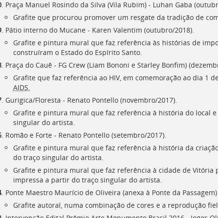
0
. Praça Manuel Rosindo da Silva (Vila Rubim) - Luhan Gaba (outubr
Grafite que procurou promover um resgate da tradição de com
9
. Pátio interno do Mucane - Karen Valentim (outubro/2018).
Grafite e pintura mural que faz referência às histórias de im
construíram o Estado do Espírito Santo.
8
. Praça do Cauê - FG Crew (Liam Bononi e Starley Bonfim) (dezemb
Grafite que faz referência ao HIV, em comemoração ao dia 1 
AIDS.
7
. Gurigica/Floresta - Renato Pontello (novembro/2017).
Grafite e pintura mural que faz referência à história do local 
singular do artista.
6
. Romão e Forte - Renato Pontello (setembro/2017).
Grafite e pintura mural que faz referência à história da criaçã
do traço singular do artista.
Grafite e pintura mural que faz referência à cidade de Vitóri
impressa a partir do traço singular do artista.
4
. Ponte Maestro Maurício de Oliveira (anexa à Ponte da Passagem) 
Grafite autoral, numa combinação de cores e a reprodução fiel
3
. Intervenção Edital Prêmio Arte Monumento Brasil 2016 - Jogos Ol