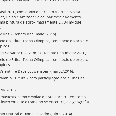
sil 2016, com apoio do projeto A Arte é Nossa. A
paz, união e amizade" é ocupar todo pavimento
 uma pintura de aproximadamente 2.734 m² que
.
iras) - Renato Ren (maio/ 2016).
eio do Edital Tocha Olímpica, com apoio do projeto
picos.
s Salvador (Av. Vitória) - Renato Ren (maio/ 2016).
eio do Edital Tocha Olímpica, com apoio do projeto
mpicos.
 Valentin e Dave Louwenstein (março/2016).
âmbio Cultural), com participação dos alunos da
il/ 2015).
s musicais, como o violão e o violoncelo. Tem como
físico em que o trabalho se encontra, e a geografia
io Natural e Dione Salvador (julho/ 2014).