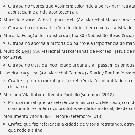
O trabalho "Cores que Acolhem: colorindo a beira-mar" retrata
aconteciam e ainda acontecem ali.
6
. Muro do Álvares Cabral - parte dele (Av. Marechal Mascarenhas de
O trabalho retrata a história do clube, bem como as ativida
5
. Muro da Estação de Transbordo (Rua São Sebastião, Resistência), 
O trabalho aborda a história do bairro e a importância do man
4
. Muro do
DNIT
(Av. Marechal Mascarenhas de Moraes - Jesus de Naz
ulho/ 2019).
O trabalho trata da mobilidade urbana e ali passam os ônibus, c
3
. Ladeira Iracy Leal (Av. Marechal Campos) - Starley Bonfim (deze
Grafite e pintura mural que faz referência à comunidade do e
do bairro.
2
. Mercado Vila Rubim - Renato Pontello (setembro/2018).
Pintura mural que faz referência à história do Mercado, com 
consumidores, além dos produtos vendidos no local, desde culi
1
. Monumento Vitória 360º - Ficore (setembro/2018).
Grafite que faz referência à cidade de Vitória retratando, atra
que rodeia a ilha.