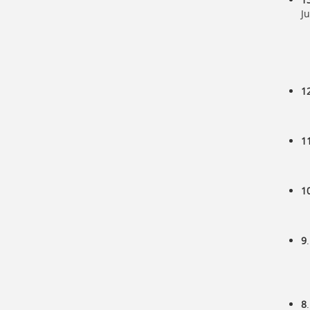
Ju
1
1
1
9
8