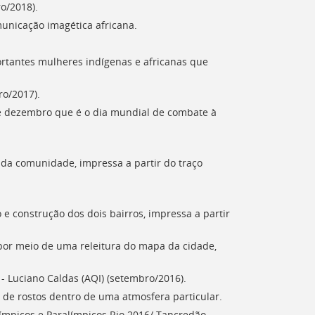
o/2018).
unicação imagética africana.
portantes mulheres indígenas e africanas que
ro/2017).
de dezembro que é o dia mundial de combate à
e da comunidade, impressa a partir do traço
o e construção dos dois bairros, impressa a partir
a por meio de uma releitura do mapa da cidade,
- Luciano Caldas (AQI) (setembro/2016).
 de rostos dentro de uma atmosfera particular.
ímpicos e Paralímpicos Rio 2016/ Tancredão -