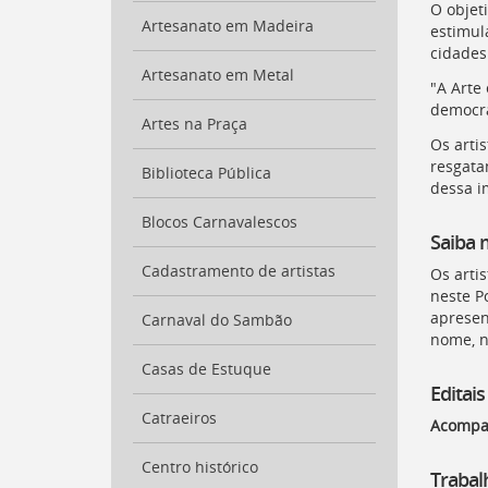
para
O objet
Artesanato em Madeira
a
estimul
lista
cidades
de
Artesanato em Metal
"A Arte
secretarias
democrá
[
Ctrl
Artes na Praça
+
Os arti
Opt
resgata
Biblioteca Pública
+
dessa i
]
2
Blocos Carnavalescos
Ir
Saiba 
para
a
Cadastramento de artistas
Os arti
página
neste P
de
apresen
Carnaval do Sambão
legislação
nome, n
[
Ctrl
Casas de Estuque
+
Editais
Opt
Catraeiros
Acompa
+
]
3
Ir
Centro histórico
Trabal