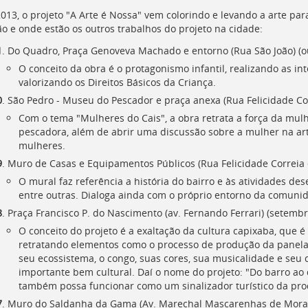
013, o projeto "A Arte é Nossa" vem colorindo e levando a arte para
ão e onde estão os outros trabalhos do projeto na cidade:
1
. Do Quadro, Praça Genoveva Machado e entorno (Rua São João) (out
O conceito da obra é o protagonismo infantil, realizando as i
valorizando os Direitos Básicos da Criança.
0
. São Pedro - Museu do Pescador e praça anexa (Rua Felicidade Cor
Com o tema "Mulheres do Cais", a obra retrata a força da mulhe
pescadora, além de abrir uma discussão sobre a mulher na art
mulheres.
9
. Muro de Casas e Equipamentos Públicos (Rua Felicidade Correia 
O mural faz referência a história do bairro e às atividades dese
entre outras. Dialoga ainda com o próprio entorno da comunid
8
. Praça Francisco P. do Nascimento (av. Fernando Ferrari) (setembro
O conceito do projeto é a exaltação da cultura capixaba, que 
retratando elementos como o processo de produção da panela 
seu ecossistema, o congo, suas cores, sua musicalidade e seu 
importante bem cultural. Daí o nome do projeto: "Do barro ao 
também possa funcionar como um sinalizador turístico da pro
7
. Muro do Saldanha da Gama (Av. Marechal Mascarenhas de Moraes