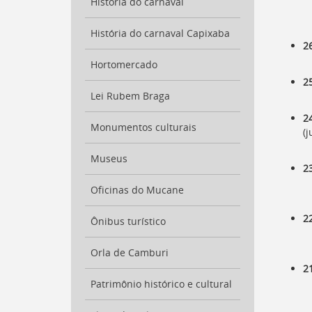
História do carnaval
a
busca
História do carnaval Capixaba
[
Ctrl
2
+
Hortomercado
Opt
+
2
]
9
Lei Rubem Braga
Voltar
2
para
Monumentos culturais
(j
o
início
Museus
deste
2
menu
[
Oficinas do Mucane
Ctrl
+
2
Opt
Ônibus turístico
+
]
t
Orla de Camburi
2
Patrimônio histórico e cultural