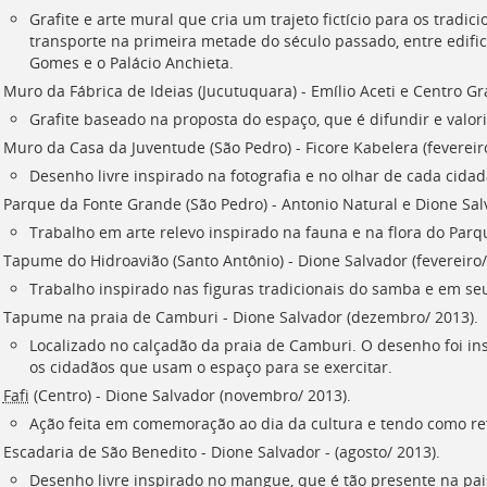
Grafite e arte mural que cria um trajeto fictício para os trad
transporte na primeira metade do século passado, entre edific
Gomes e o Palácio Anchieta.
. Muro da Fábrica de Ideias (Jucutuquara) - Emílio Aceti e Centro Gra
Grafite baseado na proposta do espaço, que é difundir e valori
. Muro da Casa da Juventude (São Pedro) - Ficore Kabelera (fevereir
Desenho livre inspirado na fotografia e no olhar de cada cidad
. Parque da Fonte Grande (São Pedro) - Antonio Natural e Dione Salv
Trabalho em arte relevo inspirado na fauna e na flora do Par
. Tapume do Hidroavião (Santo Antônio) - Dione Salvador (fevereiro/
Trabalho inspirado nas figuras tradicionais do samba e em se
. Tapume na praia de Camburi - Dione Salvador (dezembro/ 2013).
Localizado no calçadão da praia de Camburi. O desenho foi in
os cidadãos que usam o espaço para se exercitar.
.
Fafi
(Centro) - Dione Salvador (novembro/ 2013).
Ação feita em comemoração ao dia da cultura e tendo como ref
. Escadaria de São Benedito - Dione Salvador - (agosto/ 2013).
Desenho livre inspirado no mangue, que é tão presente na pai