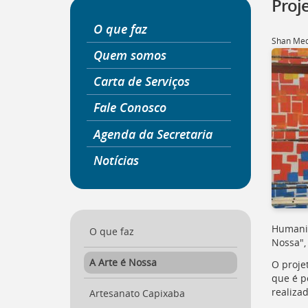
Proj
a
página
O que faz
inicial
Shan Med
do
Quem somos
Portal
Carta de Serviços
[
Ctrl
+
Fale Conosco
Opt
+
Agenda da Secretaria
]
0
Ir
Notícias
para
o
Portal
de
Serviços
Humaniz
[
O que faz
Ctrl
Nossa", 
+
Opt
A Arte é Nossa
O proje
+
que é p
]
1
realizad
Artesanato Capixaba
Ir