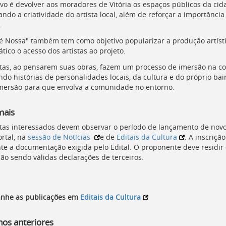
ivo é devolver aos moradores de Vitória os espaços públicos da cid
ando a criatividade do artista local, além de reforçar a importânc
.
 é Nossa" também tem como objetivo popularizar a produção artíst
tico o acesso dos artistas ao projeto.
stas, ao pensarem suas obras, fazem um processo de imersão na 
ndo histórias de personalidades locais, da cultura e do próprio bai
mersão para que envolva a comunidade no entorno.
mais
stas interessados devem observar o período de lançamento de novos
ortal, na
sessão de Notícias
e de
Editais da Cultura
. A inscriçã
te a documentação exigida pelo Edital. O proponente deve residir
ão sendo válidas declarações de terceiros.
nhe as publicações em
Editais da Cultura
hos anteriores