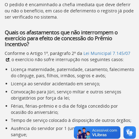
O pedido é encaminhado a chefia imediata que deve deferir
deste
ou não o benefício, em caso de deferimento o registro já pode
menu
ser verificado no sistema.
[]
Quais os afastamentos que não interrompem o
exercício para efeito de concessão do Prêmio
Incentivo?
Conforme o Artigo 1º, parágrafo 2º da
Lei Municipal 7.145/07
, o exercício não sofre interrupção nos seguintes casos:
Licença maternidade, paternidade, casamento, falecimento
do cônjuge, pais, filhos, irmãos, sogros e avós;
Licença ao servidor acidentado em serviço;
Convocação para Júri, serviço miltar e outros serviços
obrigatórios por força da lei;
Férias, férias-prêmio e o dia de folga concedido por
ocasião do aniversário;
Tempo de serviço colocado à disposição de outros órgãos;
Ausência do servidor por 1 (um) dia para doação de
sangue;