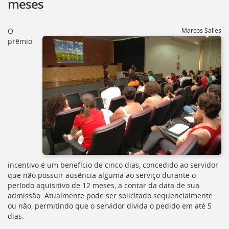
meses
[]
Ir
para
O
Marcos Salles
o
prêmio
Portal
de
Serviços
[]
Ir
para
a
lista
de
secretarias
[]
Ir
incentivo é um benefício de cinco dias, concedido ao servidor
para
que não possuir ausência alguma ao serviço durante o
a
período aquisitivo de 12 meses, a contar da data de sua
página
admissão. Atualmente pode ser solicitado sequencialmente
de
ou não, permitindo que o servidor divida o pedido em até 5
legislação
dias.
[]