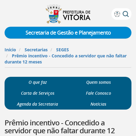
Prefeitura
Atalhos
de
de
Vitória
teclado:
Secretaria de Gestão e Planejamento
Ir
para
Início
Secretarias
SEGES
a
Prêmio incentivo - Concedido a servidor que não faltar
página
durante 12 meses
de
instruções
de
O que faz
Quem somos
acessibilidade
[]
Carta de Serviços
Fale Conosco
Ir
para
Agenda da Secretaria
Notícias
a
página
Prêmio incentivo - Concedido a
inicial
do
servidor que não faltar durante 12
Portal