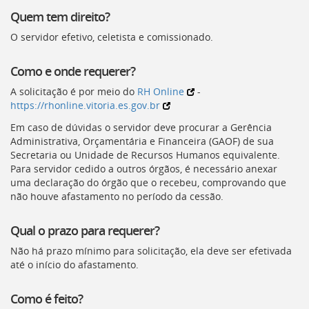
Ir
Quem tem direito?
para
a
O servidor efetivo, celetista e comissionado.
listagem
de
Como e onde requerer?
notícias
[]
A solicitação é por meio do
RH Online
-
Ir
https://rhonline.vitoria.es.gov.br
para
Em caso de dúvidas o servidor deve procurar a Gerência
o
Administrativa, Orçamentária e Financeira (
GAOF
) de sua
conteúdo
Secretaria ou Unidade de Recursos Humanos equivalente.
desta
Para servidor cedido a outros órgãos, é necessário anexar
página
uma declaração do órgão que o recebeu, comprovando que
[]
não houve afastamento no período da cessão.
Ir
para
a
Qual o prazo para requerer?
busca
Não há prazo mínimo para solicitação, ela deve ser efetivada
[]
até o início do afastamento.
Voltar
para
o
Como é feito?
início