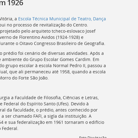
em 1926
itória, a
Escola Técnica Municipal de Teatro, Dança
bui no processo de revitalização do Centro.
projetado pelo arquiteto tcheco-eslovaco Josef
overno de Florentino Avidos (1924-1928) e
rante o Oitavo Congresso Brasileiro de Geografia.
o prédio foi cenário de diversas atividades. Após a
e ambiente do Grupo Escolar Gomes Cardim. Em
o grupo escolar à escola Normal Pedro II, passou a
dual, que ali permaneceu até 1958, quando a escola
Morro do Forte São João.
gia a Faculdade de Filosofia, Ciências e Letras,
 Federal do Espírito Santo (
Ufes
). Devido à
ral da faculdade, o prédio, antes conhecido por
u a ser chamado
FAFI
, a sigla da instituição. A
 e sua federalização em 1961 tornaram o edifício
 Federal.
Foto Divulgação