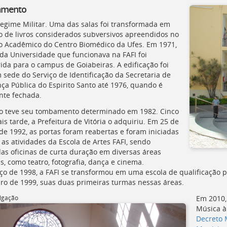
mento
Regime Militar. Uma das salas foi transformada em
o de livros considerados subversivos apreendidos no
io Acadêmico do Centro Biomédico da Ufes. Em 1971,
 da Universidade que funcionava na FAFI foi
rida para o campus de Goiabeiras. A edificação foi
sede do Serviço de Identificação da Secretaria de
ça Pública do Espirito Santo até 1976, quando é
nte fechada.
o teve seu tombamento determinado em 1982. Cinco
s tarde, a Prefeitura de Vitória o adquiriu. Em 25 de
 de 1992, as portas foram reabertas e foram iniciadas
 as atividades da Escola de Artes FAFI, sendo
das oficinas de curta duração em diversas áreas
as, como teatro, fotografia, dança e cinema.
o de 1998, a FAFI se transformou em uma escola de qualificação p
o de 1999, suas duas primeiras turmas nessas áreas.
lgação
Em 2010, 
Música à
Decreto 