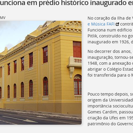
 funciona em prédio histórico inaugurado 
PMV
No coração da Ilha de V
e Música
FAFI
contri
Funciona num edifício 
Pitlik, construído no g
inaugurado em 1926, du
No decorrer dos anos, 
inauguração, tornou-s
1948, com a anexação d
abrigar o Colégio Esta
foi transferida para o 
Pouco tempo depois, sur
origem da Universidade
importância sociocultu
Gomes Cardim, passo
criação da
Ufes
em 1954
patrimônio do Governo