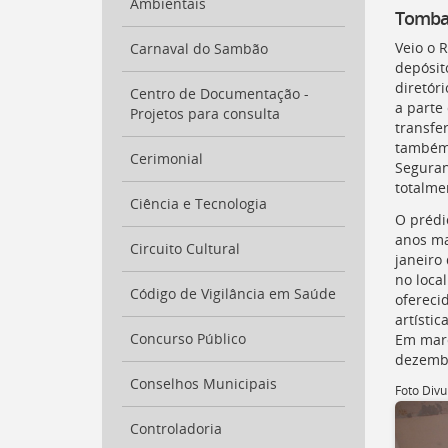
Ambientais
para
Tomba
a
Veio o 
lista
Carnaval do Sambão
depósit
de
diretór
secretarias
Centro de Documentação -
a parte
[
Ctrl
Projetos para consulta
transfe
+
também 
Opt
Cerimonial
Seguran
+
totalme
]
2
Ciência e Tecnologia
Ir
O prédi
para
anos mai
a
Circuito Cultural
janeiro
página
no local
de
Código de Vigilância em Saúde
ofereci
legislação
artístic
[
Ctrl
Concurso Público
Em març
+
dezembr
Opt
Conselhos Municipais
+
Foto Divu
]
3
Ir
Controladoria