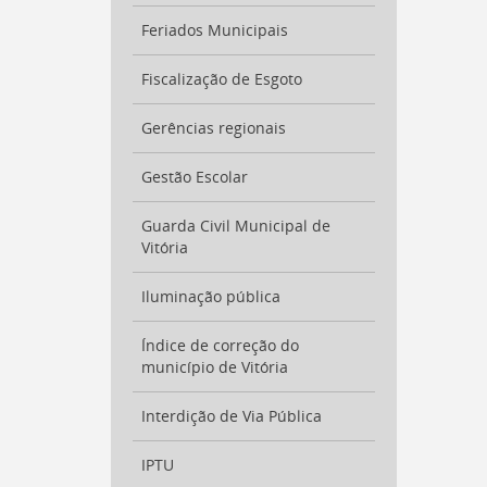
a
Feriados Municipais
busca
[
Ctrl
Fiscalização de Esgoto
+
Opt
+
Gerências regionais
]
9
Voltar
Gestão Escolar
para
o
Guarda Civil Municipal de
início
Vitória
deste
menu
[
Iluminação pública
Ctrl
+
Opt
Índice de correção do
+
município de Vitória
]
t
Interdição de Via Pública
IPTU