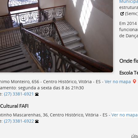
Municipa
estrutur
(
Semc
Em 2014 
funciona
de Dança
Onde fi
Escola T
nimo Monteiro, 656 - Centro Histórico, Vitória - ES -
Ver no mapa
amento: segunda a sexta das 8 às 21h30
e:
(27) 3381-6921
 Cultural
FAFI
tinho Mascarenhas, 36, Centro Histórico, Vitória - ES -
Ver no map
e:
(27) 3381-6922
Últ