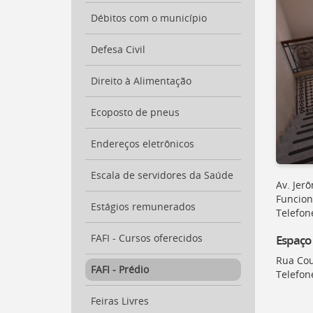
para
a
Débitos com o município
listagem
de
Defesa Civil
notícias
[
Ctrl
Direito à Alimentação
+
Opt
Ecoposto de pneus
+
]
4
Ir
Endereços eletrônicos
para
o
Escala de servidores da Saúde
conteúdo
Av. Jerô
desta
Funcion
Estágios remunerados
página
Telefon
[
Ctrl
FAFI - Cursos oferecidos
Espaço
+
Opt
Rua Cou
+
FAFI - Prédio
Telefon
]
c
Ir
Feiras Livres
para