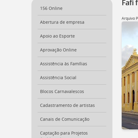
Fafi
a
156 Online
página
inicial
Arquivo 
Abertura de empresa
do
Portal
[
Apoio ao Esporte
Ctrl
+
Opt
Aprovação Online
+
]
0
Assistência às Famílias
Ir
para
Assistência Social
o
Portal
de
Blocos Carnavalescos
Serviços
[
Ctrl
Cadastramento de artistas
+
Opt
Canais de Comunicação
+
]
1
Captação para Projetos
Ir