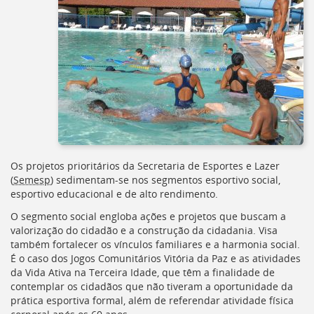
Ir
para
a
listagem
de
notícias
[]
Ir
para
o
conteúdo
desta
Os projetos prioritários da Secretaria de Esportes e Lazer
página
(
Semesp
) sedimentam-se nos segmentos esportivo social,
[]
esportivo educacional e de alto rendimento.
Ir
para
O segmento social engloba ações e projetos que buscam a
a
valorização do cidadão e a construção da cidadania. Visa
busca
também fortalecer os vínculos familiares e a harmonia social.
[]
É o caso dos Jogos Comunitários Vitória da Paz e as atividades
Voltar
da Vida Ativa na Terceira Idade, que têm a finalidade de
para
contemplar os cidadãos que não tiveram a oportunidade da
o
prática esportiva formal, além de referendar atividade física
início