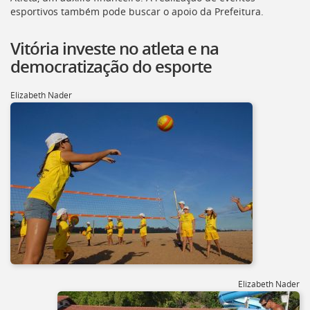
[]
esportivos também pode buscar o apoio da Prefeitura.
Ir
para
Vitória investe no atleta e na
o
democratização do esporte
Portal
de
Serviços
Elizabeth Nader
[]
Ir
para
a
lista
de
secretarias
[]
Ir
para
a
página
de
Elizabeth Nader
legislação
[]