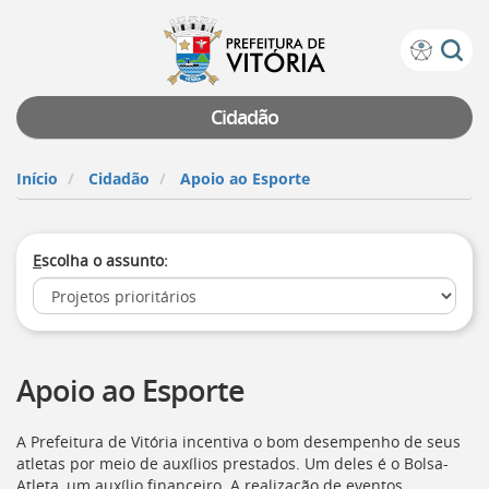
Prefeitura
Atalhos
de
de
Vitória
teclado:
Cidadão
Ir
para
Início
Cidadão
Apoio ao Esporte
a
página
de
E
scolha o assunto:
instruções
de
acessibilidade
[]
Ir
para
Apoio ao Esporte
a
página
inicial
A Prefeitura de Vitória incentiva o bom desempenho de seus
do
atletas por meio de auxílios prestados. Um deles é o Bolsa-
Portal
Atleta, um auxílio financeiro. A realização de eventos