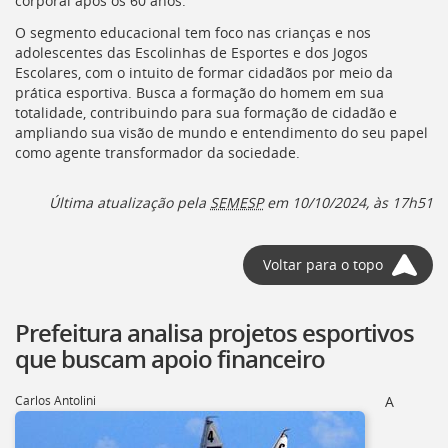
corporal após os 60 anos.
deste
O segmento educacional tem foco nas crianças e nos
menu
adolescentes das Escolinhas de Esportes e dos Jogos
[]
Escolares, com o intuito de formar cidadãos por meio da
prática esportiva. Busca a formação do homem em sua
totalidade, contribuindo para sua formação de cidadão e
ampliando sua visão de mundo e entendimento do seu papel
como agente transformador da sociedade.
Última atualização pela
SEMESP
em 10/10/2024, às 17h51
Voltar para o topo
Prefeitura analisa projetos esportivos
que buscam apoio financeiro
Carlos Antolini
A