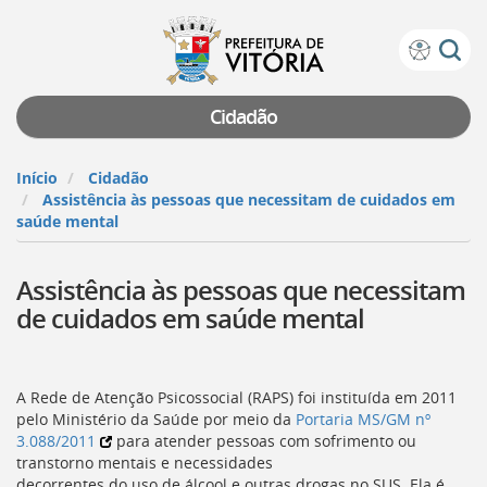
Prefeitura
Atalhos
de
de
Vitória
teclado:
Cidadão
Ir
para
Início
Cidadão
a
Assistência às pessoas que necessitam de cuidados em
página
saúde mental
de
instruções
Assistência às pessoas que necessitam
de
acessibilidade
de cuidados em saúde mental
[]
Ir
para
a
A Rede de Atenção Psicossocial (
RAPS
) foi instituída em 2011
página
pelo Ministério da Saúde por meio da
Portaria MS/GM nº
inicial
3.088/2011
para atender pessoas com sofrimento ou
do
transtorno mentais e necessidades
Portal
decorrentes do uso de álcool e outras drogas no
SUS
. Ela é