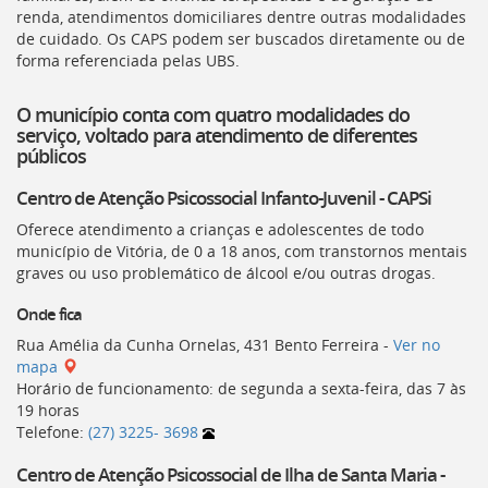
renda, atendimentos domiciliares dentre outras modalidades
deste
de cuidado. Os
CAPS
podem ser buscados diretamente ou de
menu
forma referenciada pelas
UBS
.
[]
O município conta com quatro modalidades do
serviço, voltado para atendimento de diferentes
públicos
Centro de Atenção Psicossocial Infanto-Juvenil - CAPSi
Oferece atendimento a crianças e adolescentes de todo
município de Vitória, de 0 a 18 anos, com transtornos mentais
graves ou uso problemático de álcool e/ou outras drogas.
Onde fica
Rua Amélia da Cunha Ornelas, 431 Bento Ferreira -
Ver no
mapa
Horário de funcionamento: de segunda a sexta-feira, das 7 às
19 horas
Telefone:
(27) 3225- 3698
Centro de Atenção Psicossocial de Ilha de Santa Maria -