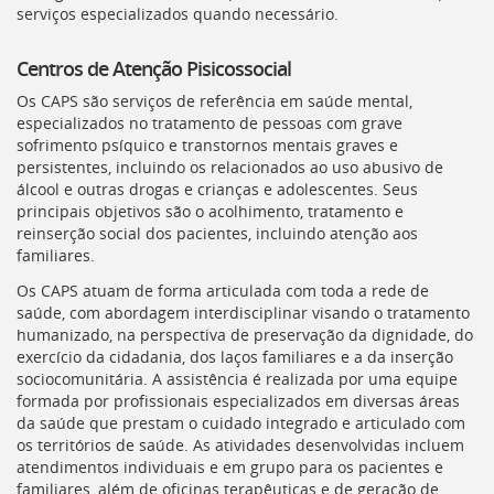
Ir
serviços especializados quando necessário.
para
a
Centros de Atenção Pisicossocial
listagem
de
Os
CAPS
são serviços de referência em saúde mental,
notícias
especializados no tratamento de pessoas com grave
[]
sofrimento psíquico e transtornos mentais graves e
Ir
persistentes, incluindo os relacionados ao uso abusivo de
para
álcool e outras drogas e crianças e adolescentes. Seus
o
principais objetivos são o acolhimento, tratamento e
conteúdo
reinserção social dos pacientes, incluindo atenção aos
desta
familiares.
página
Os
CAPS
atuam de forma articulada com toda a rede de
[]
saúde, com abordagem interdisciplinar visando o tratamento
Ir
humanizado, na perspectiva de preservação da dignidade, do
para
exercício da cidadania, dos laços familiares e a da inserção
a
sociocomunitária
. A assistência é realizada por uma equipe
busca
formada por profissionais especializados em diversas áreas
[]
da saúde que prestam o cuidado integrado e articulado com
Voltar
os territórios de saúde. As atividades desenvolvidas incluem
para
atendimentos individuais e em grupo para os pacientes e
o
familiares, além de oficinas terapêuticas e de geração de
início