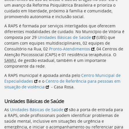
[]
um avanço da Reforma Psiquiátrica Brasileira e prioriza o
Ir
cuidado em liberdade, próximo à família e comunidade,
para
promovendo autonomia e inclusão social.
o
A
RAPS
é formada por serviços interligados que oferecem
Portal
diferentes modalidades de cuidado. No Município de Vitória é
de
composta por 29
Unidades Básicas de Saúde
(
UBS
) que
Serviços
contam com equipes multidisciplinares, 02 equipes de
[]
Consultório na Rua, 02
Pronto-Atendimentos
, 04 Centros de
Ir
Atenção Psicossocial (
CAPS
) e 01 residência terapêutica. O
para
SAMU
, de gestão estadual, também é um importante
a
componente da rede.
lista
de
A
RAPS
municipal é apoiada ainda pelo
Centro Municipal de
secretarias
Especialidades
e o
Centro de Referência para pessoas em
[]
situação de violência
- Casa Rosa.
Ir
para
Unidades Básicas de Saúde
a
página
As
Unidades Básicas de Saúde
são a porta de entrada para
de
a
RAPS
, onde profissionais podem identificar problemas de
legislação
saúde mental, inclusive em situações de urgência e
[]
emergência, e iniciar o acompanhamento ou referenciar para