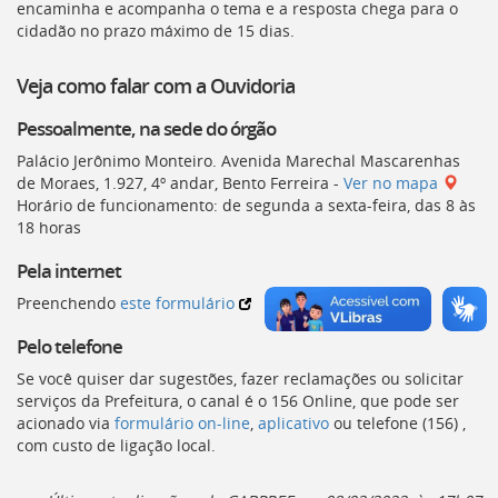
Ir
encaminha e acompanha o tema e a resposta chega para o
para
cidadão no prazo máximo de 15 dias.
a
listagem
Veja como falar com a Ouvidoria
de
notícias
Pessoalmente, na sede do órgão
[]
Palácio Jerônimo Monteiro. Avenida Marechal Mascarenhas
Ir
de Moraes, 1.927, 4º andar, Bento Ferreira -
Ver no mapa
para
Horário de funcionamento: de segunda a sexta-feira, das 8 às
o
18 horas
conteúdo
desta
Pela internet
página
[]
Preenchendo
este formulário
Ir
para
Pelo telefone
a
Se você quiser dar sugestões, fazer reclamações ou solicitar
busca
serviços da Prefeitura, o canal é o 156 Online, que pode ser
[]
acionado via
formulário on-line
,
aplicativo
ou telefone (156) ,
Voltar
com custo de ligação local.
para
o
início