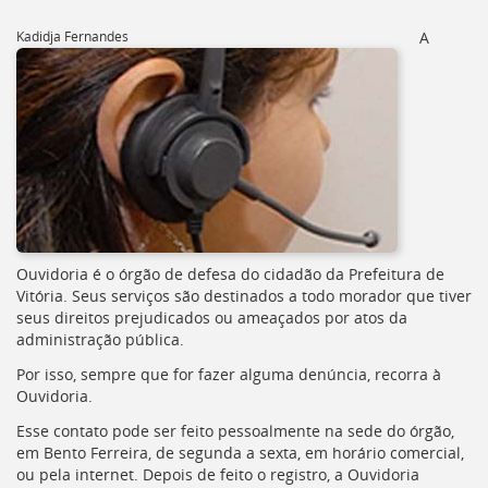
[]
Ir
Kadidja Fernandes
A
para
o
Portal
de
Serviços
[]
Ir
para
a
lista
Ouvidoria é o órgão de defesa do cidadão da Prefeitura de
de
Vitória. Seus serviços são destinados a todo morador que tiver
secretarias
seus direitos prejudicados ou ameaçados por atos da
[]
administração pública.
Ir
para
Por isso, sempre que for fazer alguma denúncia, recorra à
a
Ouvidoria.
página
de
Esse contato pode ser feito pessoalmente na sede do órgão,
legislação
em Bento Ferreira, de segunda a sexta, em horário comercial,
[]
ou pela internet. Depois de feito o registro, a Ouvidoria