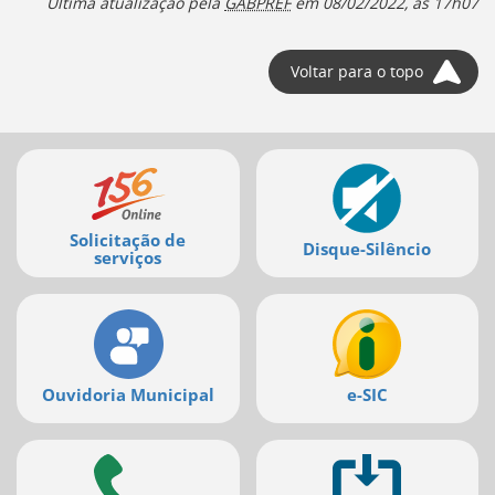
Última atualização pela
GABPREF
em
08/02/2022, às 17h07
deste
menu
[]
Voltar para o topo
Mais
serviços
Solicitação de
Disque-Silêncio
serviços
Ouvidoria Municipal
e-SIC