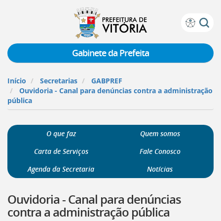
Prefeitura
Atalhos
de
de
Vitória
teclado:
Gabinete da Prefeita
Ir
para
Início
Secretarias
GABPREF
a
Ouvidoria - Canal para denúncias contra a administração
página
pública
de
instruções
de
O que faz
Quem somos
acessibilidade
[]
Carta de Serviços
Fale Conosco
Ir
para
Agenda da Secretaria
Notícias
a
página
Ouvidoria - Canal para denúncias
inicial
do
contra a administração pública
Portal