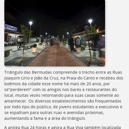
[]
Ir
para
o
Portal
de
Serviços
[]
Ir
para
a
lista
Triângulo das Bermudas compreende o trecho entre as Ruas
de
Joaquim Lírio e João da Cruz, na Praia do Canto e recebeu dos
secretarias
boêmios da cidade esse nome há mais de 20 anos, por
[]
se"perderem" com os amigos nos bares e restaurantes do
Ir
local, muitas vezes retornando para suas casas somente ao
para
amanhecer. Os diversos estabelecimentos são frequentados
a
por todo tipo de público, de jovens estudantes a executivos e
página
se espalham para outras ruas e avenidas próximas,
de
aumentando a fama e a área do triângulo.
legislação
[]
A antiga Rua 24 horas e agora a Rua Viva também localizada