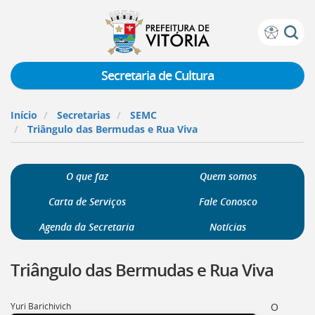
Prefeitura
Atalhos
de
de
Vitória
teclado:
Secretaria de Cultura
Ir
para
Início
Secretarias
SEMC
a
Triângulo das Bermudas e Rua Viva
página
de
instruções
O que faz
Quem somos
de
acessibilidade
Carta de Serviços
Fale Conosco
[]
Ir
Agenda da Secretaria
Notícias
para
a
Triângulo das Bermudas e Rua Viva
página
inicial
do
Yuri Barichivich
O
Portal