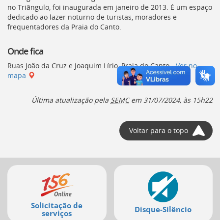
Ir
no Triângulo, foi inaugurada em janeiro de 2013. É um espaço
para
dedicado ao lazer noturno de turistas, moradores e
a
frequentadores da Praia do Canto.
listagem
de
Onde fica
notícias
[]
Ruas João da Cruz e Joaquim Lírio, Praia do Canto -
Ver no
Ir
mapa
para
o
Última atualização pela
SEMC
em
31/07/2024, às 15h22
conteúdo
desta
página
[]
Voltar para o topo
Ir
para
a
Mais
busca
[]
serviços
Voltar
para
Solicitação de
o
Disque-Silêncio
serviços
início