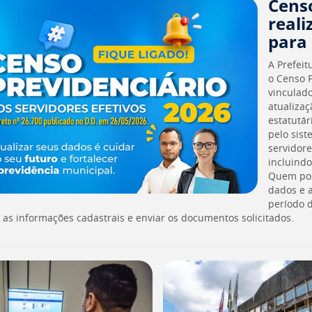
Censo
reali
para 
A Prefeit
o Censo P
vinculado
atualizaç
estatutár
pelo sist
servidore
incluind
Quem pos
dados e 
período d
r as informações cadastrais e enviar os documentos solicitados.