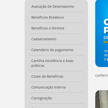
a
Avaliação de Desempenho
página
inicial
Benefícios Bradesco
do
Portal
[
Benefícios e Direitos
Ctrl
+
Opt
Cadastramento
+
]
0
Calendário de pagamento
Ir
para
Cartilha excelência e boas
o
práticas
Portal
de
conferi
Serviços
Clube de Benefícios
[
Ctrl
+
Comunicação Interna
Opt
+
Consignação
]
1
Ir