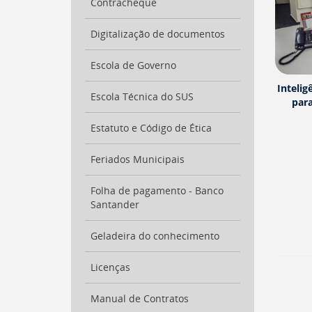
Contracheque
para
a
lista
Digitalização de documentos
de
secretarias
Escola de Governo
[
Ctrl
Intelig
+
Escola Técnica do SUS
para
Opt
+
Estatuto e Código de Ética
]
2
Ir
para
Feriados Municipais
a
página
Folha de pagamento - Banco
de
Santander
legislação
[
Ctrl
Geladeira do conhecimento
+
Opt
Licenças
+
]
3
Ir
Manual de Contratos