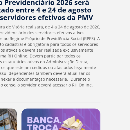
 Previdenciário 2026 será
zado entre 4 e 24 de agosto
servidores efetivos da PMV
ura de Vitória realizará, de 4 a 24 de agosto de 2026,
revidenciário dos servidores efetivos ativos
s ao Regime Próprio de Previdência Social (RPPS). A
ão cadastral é obrigatória para todos os servidores
ios ativos e deverá ser realizada exclusivamente
ema RH Online. Devem participar todos os
s estatutários ativos da Administração Direta,
o os que estejam cedidos ou afastados legalmente.
sui dependentes também deverá atualizar os
anexar a documentação necessária. Durante o
o censo, o servidor deverá acessar o RH Online,