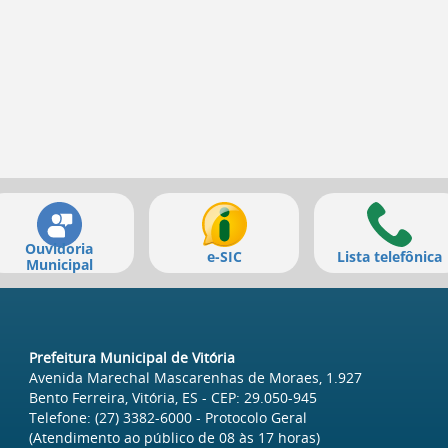
Ouvidoria
e-SIC
Lista telefônica
Municipal
Prefeitura Municipal de Vitória
Avenida Marechal Mascarenhas de Moraes, 1.927
Bento Ferreira, Vitória, ES
- CEP:
29.050-945
Telefone:
(27) 3382-6000
- Protocolo Geral
(Atendimento ao público de
08
às
17
horas)