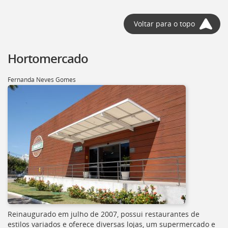
deste
menu
Voltar para o topo
[]
Hortomercado
Fernanda Neves Gomes
Reinaugurado em julho de 2007, possui restaurantes de
estilos variados e oferece diversas lojas, um supermercado e