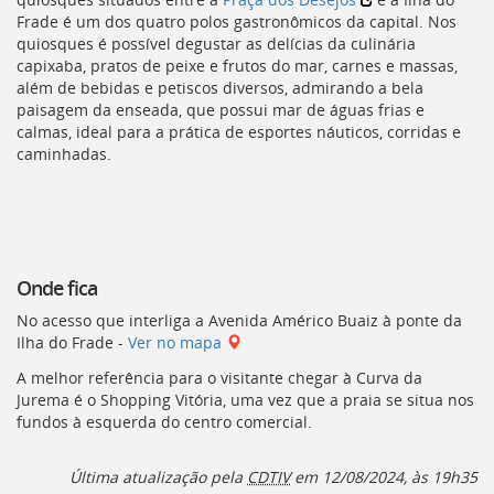
Ir
Frade é um dos quatro polos gastronômicos da capital. Nos
para
quiosques é possível degustar as delícias da culinária
a
capixaba, pratos de peixe e frutos do mar, carnes e massas,
listagem
além de bebidas e petiscos diversos, admirando a bela
de
paisagem da enseada, que possui mar de águas frias e
notícias
calmas, ideal para a prática de esportes náuticos, corridas e
[]
caminhadas.
Ir
para
o
conteúdo
desta
página
Onde fica
[]
Ir
No acesso que interliga a Avenida Américo Buaiz à ponte da
para
Ilha do Frade -
Ver no mapa
a
A melhor referência para o visitante chegar à Curva da
busca
Jurema é o Shopping Vitória, uma vez que a praia se situa nos
[]
fundos à esquerda do centro comercial.
Voltar
para
o
Última atualização pela
CDTIV
em 12/08/2024, às 19h35
início