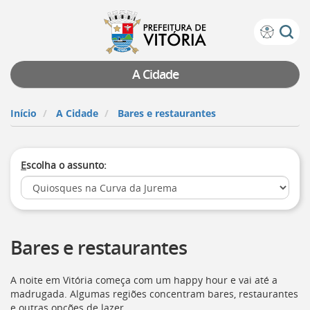
Prefeitura
Atalhos
de
de
Vitória
teclado:
A Cidade
Ir
para
Início
A Cidade
Bares e restaurantes
a
página
de
E
scolha o assunto:
instruções
de
acessibilidade
[]
Ir
para
Bares e restaurantes
a
página
inicial
A noite em Vitória começa com um happy hour e vai até a
do
madrugada. Algumas regiões concentram bares, restaurantes
Portal
e outras opções de lazer.