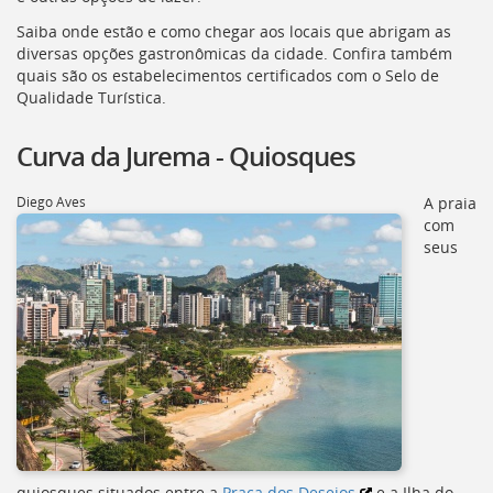
[]
Saiba onde estão e como chegar aos locais que abrigam as
Ir
diversas opções gastronômicas da cidade. Confira também
para
quais são os estabelecimentos certificados com o Selo de
o
Qualidade Turística.
Portal
de
Serviços
Curva da Jurema - Quiosques
[]
Ir
Diego Aves
A praia
para
com
a
seus
lista
de
secretarias
[]
Ir
para
a
página
de
legislação
[]
quiosques situados entre a
Praça dos Desejos
e a Ilha do