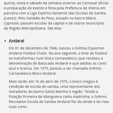
Ir
quinta, sexta e sábado da semana anterior ao Carnaval oficial.
para
A preparação do evento é feita pela Prefeitura de Vitória em
a
parceira com a Liga Espírito-Santense das Escolas de Samba
listagem
(
Lieses
). Pelo Sambão do Povo, situado no bairro Mário
de
Cypreste, passam escolas da capital e de outros municípios
notícias
da Região Metropolitana. São elas:
[]
Ir
Andaraí
para
o
Em 01 de dezembro de 1946, nasceu o Grêmio Esportivo
conteúdo
Andaraí Futebol Clube. No ano seguinte, o time de futebol
desta
se transformou num bloco carnavalesco, que recebeu a
página
denominação de Batucada Andaraí e que adotou as cores
[]
azul e branca. Em 1973, passou a ser chamado Grêmio
Ir
Carnavalesco Bloco Andaraí.
para
Mais tarde, em 16 de abril de 1975, o bloco chegou à
a
condição de escola de samba, uma representante dos
busca
moradores do bairro Santa Martha e região. Tendo a
[]
Estação Primeira de Mangueira como madrinha, o Grêmio
Voltar
Recreativo Escola de Samba Andaraí fez do verde e do rosa
para
suas cores.
o
início