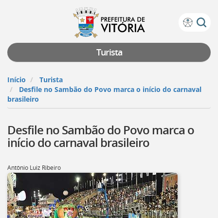
Prefeitura
Atalhos
de
de
Vitória
teclado:
Turista
Ir
para
Início
Turista
a
Desfile no Sambão do Povo marca o início do carnaval
página
brasileiro
de
instruções
Desfile no Sambão do Povo marca o
de
acessibilidade
início do carnaval brasileiro
[]
Ir
para
Antônio Luiz Ribeiro
a
página
inicial
do
Portal