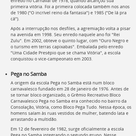
enredo no Carnaval de 1978, quando alcançou sua
primeira vitória. Foi a primeira colocada também nos anos
de 1980 ("O incrível reino da fantasia") e 1985 ("De lá pra
cá").
Após a interrupção nos desfiles, a agremiação volta a pisar
na avenida em 1998. Seu enredo naquele ano foi "Rei
Zulu". Em 2002, obteve o quinto lugar, com "Ouro Negro e
o turismo em terras capixabas". Embalada pelo enredo
"Uma Cidade Presépio que se chama Vitória", a escola
conquistou o vice-campeonato em 2003.
Pega no Samba
A origem da escola Pega no Samba está num bloco
carnavalesco fundado em 28 de janeiro de 1976. Antes de
se tornar bloco organizado, o Grêmio Recreativo Bloco
Carnavalesco Pega no Samba era conhecido no bairro da
Consolação, Vitória, como Bloco Pega Tudo. Nessa época, os
homens saíam às ruas vestidos de mulher, batendo lata e
arrastando a multidão.
Em 12 de fevereiro de 1982, surge oficialmente a escola
Pega no Samba integrando o segundo grupo. Nesse