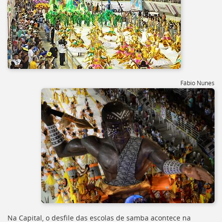
[]
Ir
para
o
Portal
de
Serviços
[]
Fábio Nunes
Ir
para
a
lista
de
secretarias
[]
Ir
para
a
página
de
legislação
[]
Na Capital, o desfile das escolas de samba acontece na