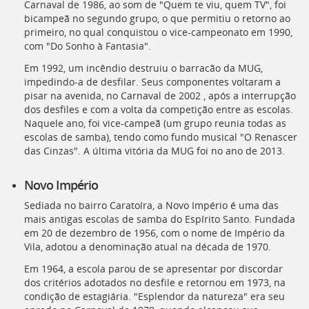
Carnaval de 1986, ao som de "Quem te viu, quem TV", foi
bicampeã no segundo grupo, o que permitiu o retorno ao
primeiro, no qual conquistou o vice-campeonato em 1990,
com "Do Sonho à Fantasia".
Em 1992, um incêndio destruiu o barracão da
MUG
,
impedindo-a de desfilar. Seus componentes voltaram a
pisar na avenida, no Carnaval de 2002 , após a interrupção
dos desfiles e com a volta da competição entre as escolas.
Naquele ano, foi vice-campeã (um grupo reunia todas as
escolas de samba), tendo como fundo musical "O Renascer
das Cinzas". A última vitória da MUG foi no ano de 2013.
Novo Império
Sediada no bairro Caratoíra, a Novo Império é uma das
mais antigas escolas de samba do Espírito Santo. Fundada
em 20 de dezembro de 1956, com o nome de Império da
Vila, adotou a denominação atual na década de 1970.
Em 1964, a escola parou de se apresentar por discordar
dos critérios adotados no desfile e retornou em 1973, na
condição de estagiária. "Esplendor da natureza" era seu