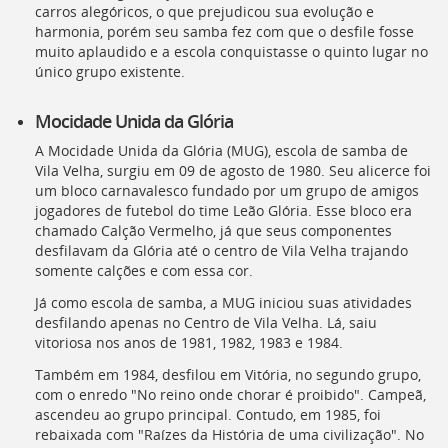
carros alegóricos, o que prejudicou sua evolução e
harmonia, porém seu samba fez com que o desfile fosse
muito aplaudido e a escola conquistasse o quinto lugar no
único grupo existente.
Mocidade Unida da Glória
A Mocidade Unida da Glória (
MUG
), escola de samba de
Vila Velha, surgiu em 09 de agosto de 1980. Seu alicerce foi
um bloco carnavalesco fundado por um grupo de amigos
jogadores de futebol do time Leão Glória. Esse bloco era
chamado Calção Vermelho, já que seus componentes
desfilavam da Glória até o centro de Vila Velha trajando
somente calções e com essa cor.
Já como escola de samba, a
MUG
iniciou suas atividades
desfilando apenas no Centro de Vila Velha. Lá, saiu
vitoriosa nos anos de 1981, 1982, 1983 e 1984.
Também em 1984, desfilou em Vitória, no segundo grupo,
com o enredo "No reino onde chorar é proibido". Campeã,
ascendeu ao grupo principal. Contudo, em 1985, foi
rebaixada com "Raízes da História de uma civilização". No