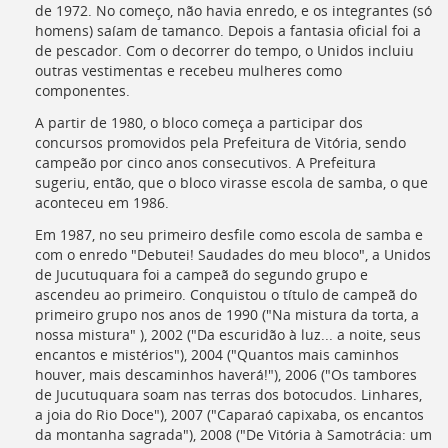
de 1972. No começo, não havia enredo, e os integrantes (só
homens) saíam de tamanco. Depois a fantasia oficial foi a
de pescador. Com o decorrer do tempo, o Unidos incluiu
outras vestimentas e recebeu mulheres como
componentes.
A partir de 1980, o bloco começa a participar dos
concursos promovidos pela Prefeitura de Vitória, sendo
campeão por cinco anos consecutivos. A Prefeitura
sugeriu, então, que o bloco virasse escola de samba, o que
aconteceu em 1986.
Em 1987, no seu primeiro desfile como escola de samba e
com o enredo "Debutei! Saudades do meu bloco", a Unidos
de Jucutuquara foi a campeã do segundo grupo e
ascendeu ao primeiro. Conquistou o título de campeã do
primeiro grupo nos anos de 1990 ("Na mistura da torta, a
nossa mistura" ), 2002 ("Da escuridão à luz... a noite, seus
encantos e mistérios"), 2004 ("Quantos mais caminhos
houver, mais descaminhos haverá!"), 2006 ("Os tambores
de Jucutuquara soam nas terras dos botocudos. Linhares,
a joia do Rio Doce"), 2007 ("Caparaó capixaba, os encantos
da montanha sagrada"), 2008 ("De Vitória à Samotrácia: um