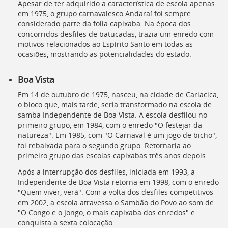
Apesar de ter adquirido a característica de escola apenas
deste
em 1975, o grupo carnavalesco Andaraí foi sempre
menu
considerado parte da folia capixaba. Na época dos
[]
concorridos desfiles de batucadas, trazia um enredo com
motivos relacionados ao Espírito Santo em todas as
ocasiões, mostrando as potencialidades do estado.
Boa Vista
Em 14 de outubro de 1975, nasceu, na cidade de Cariacica,
o bloco que, mais tarde, seria transformado na escola de
samba Independente de Boa Vista. A escola desfilou no
primeiro grupo, em 1984, com o enredo "O festejar da
natureza". Em 1985, com "O Carnaval é um jogo de bicho",
foi rebaixada para o segundo grupo. Retornaria ao
primeiro grupo das escolas capixabas três anos depois.
Após a interrupção dos desfiles, iniciada em 1993, a
Independente de Boa Vista retorna em 1998, com o enredo
"Quem viver, verá". Com a volta dos desfiles competitivos
em 2002, a escola atravessa o Sambão do Povo ao som de
"O Congo e o Jongo, o mais capixaba dos enredos" e
conquista a sexta colocação.