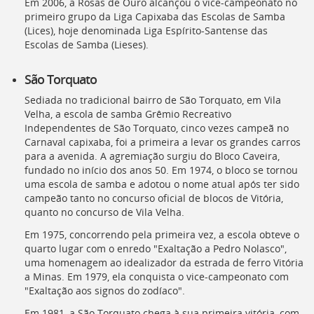
Em 2006, a Rosas de Ouro alcançou o vice-campeonato no
primeiro grupo da Liga Capixaba das Escolas de Samba
(
Lices
), hoje denominada Liga Espírito-Santense das
Escolas de Samba (
Lieses
).
São Torquato
Sediada no tradicional bairro de São Torquato, em Vila
Velha, a escola de samba Grêmio Recreativo
Independentes de São Torquato, cinco vezes campeã no
Carnaval capixaba, foi a primeira a levar os grandes carros
para a avenida. A agremiação surgiu do Bloco Caveira,
fundado no início dos anos 50. Em 1974, o bloco se tornou
uma escola de samba e adotou o nome atual após ter sido
campeão tanto no concurso oficial de blocos de Vitória,
quanto no concurso de Vila Velha.
Em 1975, concorrendo pela primeira vez, a escola obteve o
quarto lugar com o enredo "Exaltação a Pedro Nolasco",
uma homenagem ao idealizador da estrada de ferro Vitória
a Minas. Em 1979, ela conquista o vice-campeonato com
"Exaltação aos signos do zodíaco".
Em 1981, a São Torquato chega à sua primeira vitória, com