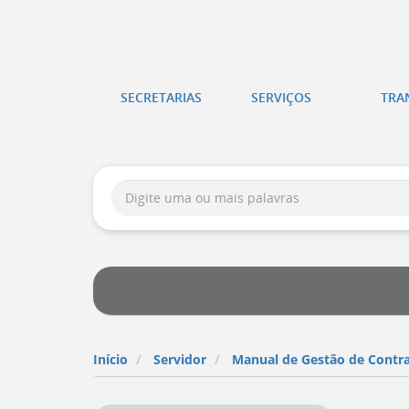
Atalhos
de
itura
teclado:
SECRETARIAS
SERVIÇOS
TRA
tória
Ir
para
a
Busca:
página
de
instruções
de
acessibilidade
[
Ctrl
+
Opt
+
Início
Servidor
Manual de Gestão de Contr
]
a
Ir
para