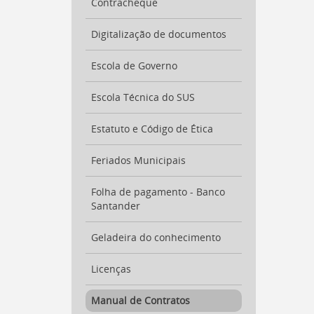
Contracheque
para
a
lista
Digitalização de documentos
de
secretarias
Escola de Governo
[
Ctrl
+
Escola Técnica do SUS
Opt
+
Estatuto e Código de Ética
]
2
Ir
para
Feriados Municipais
a
página
Folha de pagamento - Banco
de
Santander
legislação
[
Ctrl
Geladeira do conhecimento
+
Opt
Licenças
+
]
3
Ir
Manual de Contratos