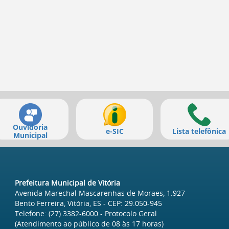
Ouvidoria
e-SIC
Lista telefônica
Municipal
Prefeitura Municipal de Vitória
Avenida Marechal Mascarenhas de Moraes, 1.927
Bento Ferreira, Vitória, ES
- CEP:
29.050-945
Telefone:
(27) 3382-6000
- Protocolo Geral
(Atendimento ao público de
08
às
17
horas)