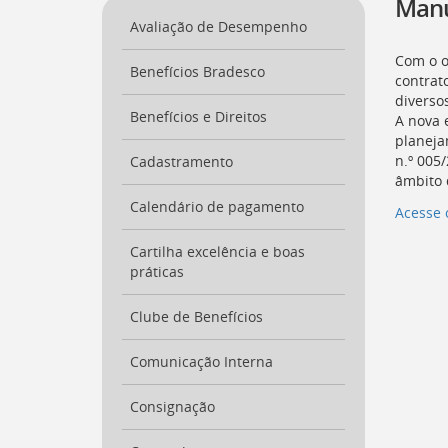
Manu
a
Avaliação de Desempenho
página
inicial
Com o o
Benefícios Bradesco
do
contrat
Portal
diverso
[
Benefícios e Direitos
Ctrl
A nova 
+
planeja
Opt
n.º 005
Cadastramento
+
âmbito 
]
0
Calendário de pagamento
Acesse 
Ir
para
Cartilha excelência e boas
o
práticas
Portal
de
Serviços
Clube de Benefícios
[
Ctrl
+
Comunicação Interna
Opt
+
Consignação
]
1
Ir