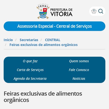
Prefeitura
Atalhos
de
de
Vitória
teclado:
Assessoria Especial - Central de Serviços
Ir
para
Início
Secretarias
CENTRAL
a
Feiras exclusivas de alimentos orgânicos
página
de
instruções
O que faz
Quem somos
de
acessibilidade
Carta de Serviços
Fale Conosco
[]
Ir
Agenda da Secretaria
Notícias
para
a
Feiras exclusivas de alimentos
página
inicial
orgânicos
do
Portal