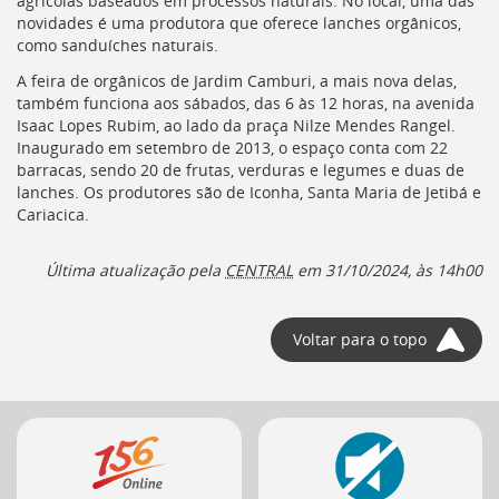
agrícolas baseados em processos naturais. No local, uma das
deste
novidades é uma produtora que oferece lanches orgânicos,
menu
como sanduíches naturais.
[]
A feira de orgânicos de Jardim Camburi, a mais nova delas,
também funciona aos sábados, das 6 às 12 horas, na avenida
Isaac Lopes Rubim, ao lado da praça Nilze Mendes Rangel.
Inaugurado em setembro de 2013, o espaço conta com 22
barracas, sendo 20 de frutas, verduras e legumes e duas de
lanches. Os produtores são de Iconha, Santa Maria de Jetibá e
Cariacica.
Última atualização pela
CENTRAL
em
31/10/2024, às 14h00
Voltar para o topo
Mais
serviços