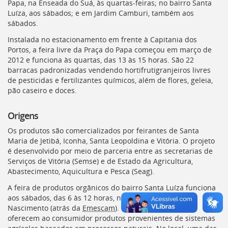
Ir
Papa, na Enseada do Suá, às quartas-feiras; no bairro Santa
para
Luíza, aos sábados; e em Jardim Camburi, também aos
a
sábados.
listagem
Instalada no estacionamento em frente à Capitania dos
de
Portos, a feira livre da Praça do Papa começou em março de
notícias
2012 e funciona às quartas, das 13 às 15 horas. São 22
[]
barracas padronizadas vendendo hortifrutigranjeiros livres
Ir
de pesticidas e fertilizantes químicos, além de flores, geleia,
para
pão caseiro e doces.
o
conteúdo
Origens
desta
página
Os produtos são comercializados por feirantes de Santa
[]
Maria de Jetibá, Iconha, Santa Leopoldina e Vitória. O projeto
Ir
é desenvolvido por meio de parceria entre as secretarias de
para
Serviços de Vitória (
Semse
) e de Estado da Agricultura,
a
Abastecimento, Aquicultura e Pesca (
Seag
).
busca
[]
A feira de produtos orgânicos do bairro Santa Luíza funciona
Voltar
aos sábados, das 6 às 12 horas, na rua Arlindo Brás do
para
Nascimento (atrás da
Emescam
). São 18 barracas que
o
oferecem ao consumidor produtos provenientes de sistemas
início