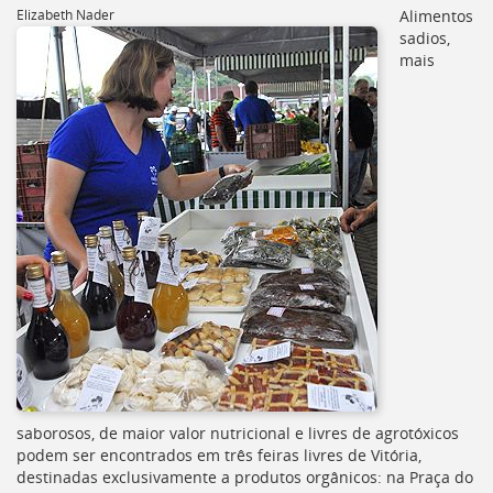
[]
Elizabeth Nader
Alimentos
Ir
sadios,
para
mais
o
Portal
de
Serviços
[]
Ir
para
a
lista
de
secretarias
[]
Ir
para
a
página
de
saborosos, de maior valor nutricional e livres de agrotóxicos
legislação
podem ser encontrados em três feiras livres de Vitória,
[]
destinadas exclusivamente a produtos orgânicos: na Praça do