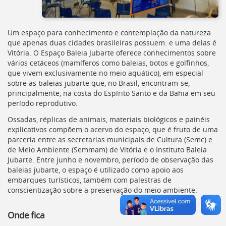
Ir
para
a
Um espaço para conhecimento e contemplação da natureza
listagem
que apenas duas cidades brasileiras possuem: e uma delas é
de
Vitória. O Espaço Baleia Jubarte oferece conhecimentos sobre
notícias
vários cetáceos (mamíferos como baleias, botos e golfinhos,
[]
que vivem exclusivamente no meio aquático), em especial
Ir
sobre as baleias jubarte que, no Brasil, encontram-se,
para
principalmente, na costa do Espírito Santo e da Bahia em seu
o
período reprodutivo.
conteúdo
desta
Ossadas, réplicas de animais, materiais biológicos e painéis
página
explicativos compõem o acervo do espaço, que é fruto de uma
[]
parceria entre as secretarias municipais de Cultura (Semc) e
Ir
de Meio Ambiente (Semmam) de Vitória e o Instituto Baleia
para
Jubarte. Entre junho e novembro, período de observação das
a
baleias jubarte, o espaço é utilizado como apoio aos
busca
embarques turísticos, também com palestras de
[]
conscientização sobre a preservação do meio ambiente.
Voltar
para
Onde fica
o
início