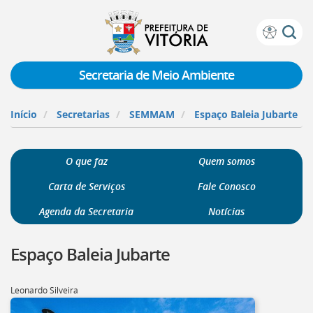
Prefeitura
Atalhos
de
de
Vitória
teclado:
Secretaria de Meio Ambiente
Ir
para
Início
Secretarias
SEMMAM
Espaço Baleia Jubarte
a
página
de
O que faz
Quem somos
instruções
de
Carta de Serviços
Fale Conosco
acessibilidade
[]
Agenda da Secretaria
Notícias
Ir
para
Espaço Baleia Jubarte
a
página
inicial
Leonardo Silveira
do
Portal