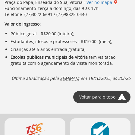
Praça do Papa, Enseada do Suá, Vitória -
Ver no mapa
deste
Funcionamento: terça a domingo, das 9 às 17h
menu
Telefone: (27)3022-6691 / (27)98825-0440
[]
Valor do ingresso:
Público geral - R$20,00 (inteira);
Estudantes, idosos e professores - R$10,00 (meia);
Crianças até 5 anos entrada gratuita;
Escolas públicas municipais de Vitória
têm visitação
gratuita com o agendamento da visita monitorada.
Última atualização pela
SEMMAM
em
18/10/2025, às 20h26
Voltar para o topo
Mais
serviços