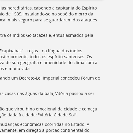
nias hereditárias, cabendo à capitania do Espírito
io de 1535, instalando-se no sopé do morro da
local mais seguro para se guardarem dos ataques
ra os índios Goitacazes e, entusiasmados pela
capixabas" - roças - na língua dos índios -
steriormente, todos os espírito-santenses. Os
leza de sua geografia e amenidade do clima com a
os e muita vida.
quando um Decreto-Lei Imperial concedeu Fórum de
s casas nas águas da baía, Vitória passou a ser
o que virou hino emocional da cidade e começa
ão dada à cidade: "Vitória Cidade Sol".
 mudanças econômicas ocorridas no Estado. A
ivamente, em direção à porção continental do