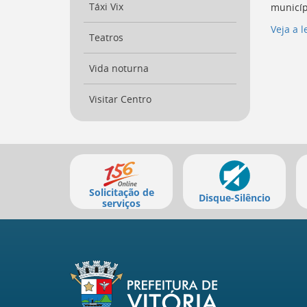
Táxi Vix
municíp
Veja a l
Teatros
Vida noturna
Visitar Centro
Mais
serviços
Solicitação de
Disque-Silêncio
serviços