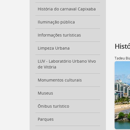
para
a
História do carnaval Capixaba
listagem
de
Iluminação pública
notícias
[
Ctrl
Informações turísticas
+
Opt
Histó
+
Limpeza Urbana
]
4
Ir
Tadeu Bi
LUV - Laboratório Urbano Vivo
para
de Vitória
o
conteúdo
Monumentos culturais
desta
página
[
Museus
Ctrl
+
Opt
Ônibus turístico
+
]
c
Parques
Ir
para