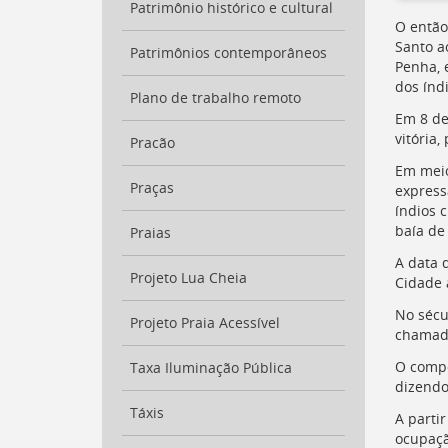
Patrimônio histórico e cultural
a
O então 
busca
Santo a
[
Patrimônios contemporâneos
Ctrl
Penha, 
+
dos índ
Opt
Plano de trabalho remoto
+
Em 8 de
]
9
vitória,
Pracão
Voltar
Em meio
para
Praças
express
o
índios 
início
baía de
deste
Praias
menu
A data 
[
Ctrl
Projeto Lua Cheia
Cidade a
+
No sécu
Opt
Projeto Praia Acessível
chamada
+
]
t
O compo
Taxa Iluminação Pública
dizendo
Táxis
A parti
ocupaçã