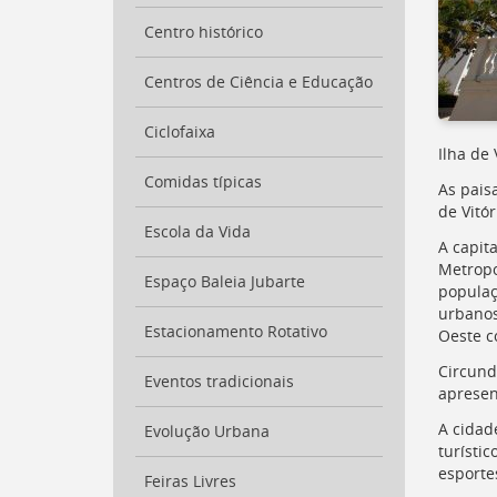
para
a
Centro histórico
lista
de
Centros de Ciência e Educação
secretarias
[
Ctrl
Ciclofaixa
+
Ilha de
Opt
Comidas típicas
As pais
+
]
de Vitór
2
Ir
Escola da Vida
A capit
para
Metropo
a
Espaço Baleia Jubarte
populaç
página
urbanos
de
Estacionamento Rotativo
Oeste c
legislação
[
Ctrl
Circund
Eventos tradicionais
+
apresen
Opt
A cidad
Evolução Urbana
+
turísti
]
3
esporte
Ir
Feiras Livres