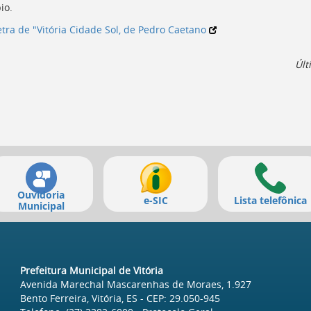
io.
etra de "Vitória Cidade Sol, de Pedro Caetano
Últ
Ouvidoria
e-SIC
Lista telefônica
Municipal
Prefeitura Municipal de Vitória
Avenida Marechal Mascarenhas de Moraes, 1.927
Bento Ferreira, Vitória, ES
- CEP:
29.050-945