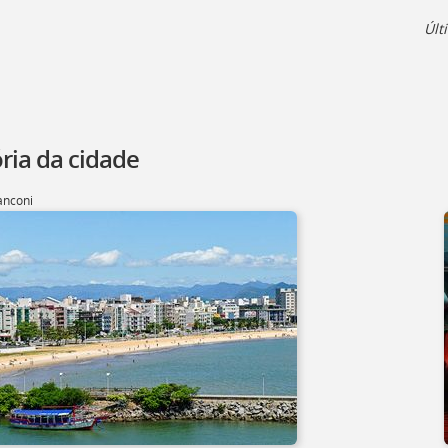
Últ
ria da cidade
anconi