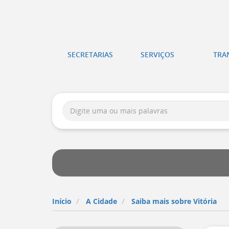
Atalhos
de
itura
teclado:
SECRETARIAS
SERVIÇOS
TRA
tória
Ir
para
a
Busca:
página
de
instruções
de
acessibilidade
[
Ctrl
+
Opt
+
Início
A Cidade
Saiba mais sobre Vitória
]
a
Ir
para