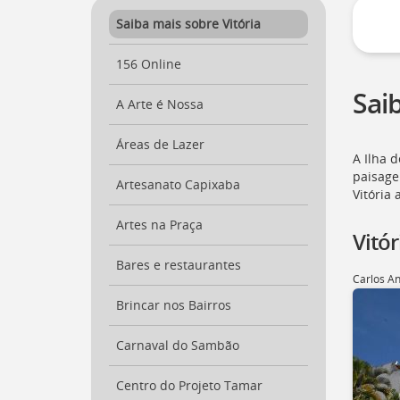
a
Saiba mais sobre Vitória
página
inicial
156 Online
do
Portal
Sai
[
A Arte é Nossa
Ctrl
+
Opt
Áreas de Lazer
A Ilha 
+
]
paisage
0
Artesanato Capixaba
Ir
Vitória 
para
Artes na Praça
o
Vitó
Portal
de
Bares e restaurantes
Carlos An
Serviços
[
Ctrl
Brincar nos Bairros
+
Opt
Carnaval do Sambão
+
]
1
Centro do Projeto Tamar
Ir