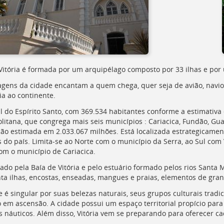
 Vitória é formada por um arquipélago composto por 33 ilhas e por
agens da cidade encantam a quem chega, quer seja de avião, navio o
ia ao continente.
al do Espírito Santo, com 369.534 habitantes conforme a estimativ
litana, que congrega mais seis municípios : Cariacica, Fundão, Guar
ão estimada em 2.033.067 milhões. Está localizada estrategicamen
 do país. Limita-se ao Norte com o município da Serra, ao Sul com V
om o município de Cariacica.
ado pela Baía de Vitória e pelo estuário formado pelos rios Santa M
ta ilhas, encostas, enseadas, mangues e praias, elementos de gran
e é singular por suas belezas naturais, seus grupos culturais tradi
co em ascensão. A cidade possui um espaço territorial propício para
s náuticos. Além disso, Vitória vem se preparando para oferecer cad