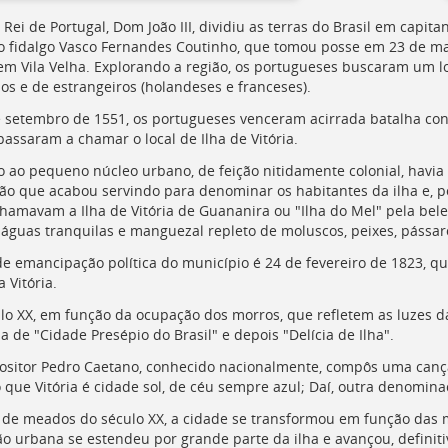
Rei de Portugal, Dom João III, dividiu as terras do Brasil em capita
o fidalgo Vasco Fernandes Coutinho, que tomou posse em 23 de ma
em Vila Velha. Explorando a região, os portugueses buscaram um 
ios e de estrangeiros (holandeses e franceses).
 setembro de 1551, os portugueses venceram acirrada batalha cont
 passaram a chamar o local de Ilha de Vitória.
 ao pequeno núcleo urbano, de feição nitidamente colonial, havia "
ão que acabou servindo para denominar os habitantes da ilha e, po
chamavam a Ilha de Vitória de Guananira ou "Ilha do Mel" pela be
 águas tranquilas e manguezal repleto de moluscos, peixes, pássar
de emancipação política do município é 24 de fevereiro de 1823, 
 Vitória.
lo XX, em função da ocupação dos morros, que refletem as luzes da
 de "Cidade Presépio do Brasil" e depois "Delícia de Ilha".
sitor Pedro Caetano, conhecido nacionalmente, compôs uma cançã
 que Vitória é cidade sol, de céu sempre azul; Daí, outra denominaç
r de meados do século XX, a cidade se transformou em função das
o urbana se estendeu por grande parte da ilha e avançou, definit