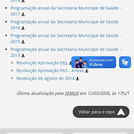
2018
Ir
para
Programação anual da Secretaria Municipal de Saúde -
a
2017
listagem
Programação anual da Secretaria Municipal de Saúde -
de
2016
notícias
Programação anual da Secretaria Municipal de Saúde -
[]
2015
Ir
Programação anual da Secretaria Municipal de Saúde -
para
2013
o
conteúdo
Resolução Aprovação
PAS
desta
Resolução Aprovação
PAS
- Anexo
página
Resolução de agosto de 2014
[]
Ir
para
Última atualização pela
SEMUS
em
12/03/2026, às 17h21
a
busca
[]
Voltar para o topo
Voltar
para
o
início