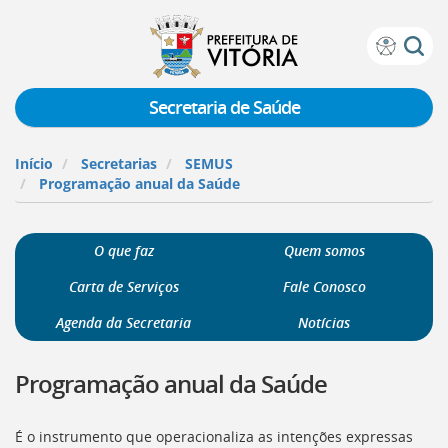
Prefeitura
Atalhos
de
de
Vitória
teclado:
Secretaria de Saúde
Ir
para
Início
Secretarias
SEMUS
a
Programação anual da Saúde
página
de
instruções
O que faz
Quem somos
de
acessibilidade
Carta de Serviços
Fale Conosco
[]
Ir
Agenda da Secretaria
Notícias
para
a
Programação anual da Saúde
página
inicial
do
É o instrumento que operacionaliza as intenções expressas
Portal