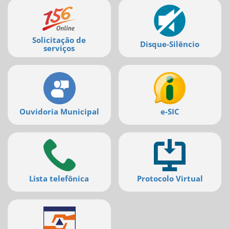
Mais
deste
serviços
menu
[]
Solicitação de
Disque-Silêncio
serviços
Ouvidoria Municipal
e-SIC
Lista telefônica
Protocolo Virtual