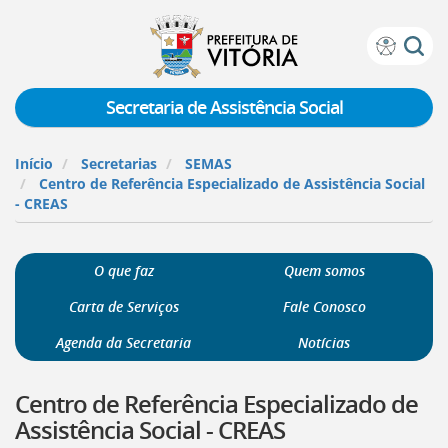
Prefeitura
Atalhos
de
de
Vitória
teclado:
Secretaria de Assistência Social
Ir
para
Início
Secretarias
SEMAS
a
Centro de Referência Especializado de Assistência Social
página
- CREAS
de
instruções
de
O que faz
Quem somos
acessibilidade
[]
Carta de Serviços
Fale Conosco
Ir
para
Agenda da Secretaria
Notícias
a
página
Centro de Referência Especializado de
inicial
do
Assistência Social - CREAS
Portal