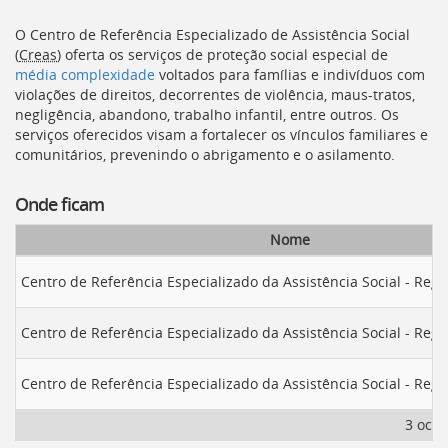
[]
Ir
O Centro de Referência Especializado de Assistência Social
para
(
Creas
) oferta os serviços de proteção social especial de
o
média complexidade
voltados para famílias e indivíduos com
Portal
violações de direitos, decorrentes de violência, maus-tratos,
de
negligência, abandono, trabalho infantil, entre outros. Os
Serviços
serviços oferecidos visam a fortalecer os vínculos familiares e
[]
comunitários, prevenindo o abrigamento e o asilamento.
Ir
para
Onde ficam
a
lista
Nome
de
secretarias
Centro de Referência Especializado da Assistência Social - Reg
[]
Ir
Centro de Referência Especializado da Assistência Social - Regi
para
a
página
Centro de Referência Especializado da Assistência Social - Regi
de
legislação
3 ocor
[]