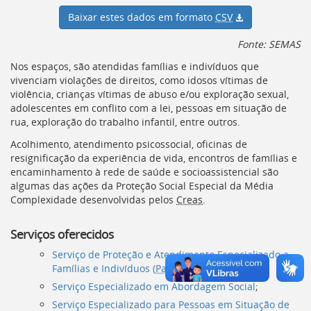
Ir
Baixar estes dados em formato
CSV
para
a
Fonte: SEMAS
listagem
de
Nos espaços, são atendidas famílias e indivíduos que
notícias
vivenciam violações de direitos, como idosos vítimas de
[]
violência, crianças vítimas de abuso e/ou exploração sexual,
Ir
adolescentes em conflito com a lei, pessoas em situação de
para
rua, exploração do trabalho infantil, entre outros.
o
conteúdo
Acolhimento, atendimento psicossocial, oficinas de
desta
resignificação da experiência de vida, encontros de famílias e
página
encaminhamento à rede de saúde e socioassistencial são
[]
algumas das ações da Proteção Social Especial da Média
Ir
Complexidade desenvolvidas pelos
Creas
.
para
a
Serviços oferecidos
busca
[]
Serviço de Proteção e Atendimento Especializado a
Voltar
Famílias e Indivíduos (
Paefi
);
para
Serviço Especializado em Abordagem Social
;
o
Serviço Especializado para Pessoas em Situação de
início