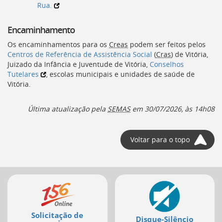
Rua.
deste
menu
[]
Encaminhamento
Os encaminhamentos para os
Creas
podem ser feitos pelos
Centros de Referência de Assistência Social
(
Cras
) de Vitória,
Juizado da Infância e Juventude de Vitória,
Conselhos
Tutelares
, escolas municipais e unidades de saúde de
Vitória.
Última atualização pela
SEMAS
em
30/07/2026, às 14h08
Voltar para o topo
Mais
serviços
Solicitação de
Disque-Silêncio