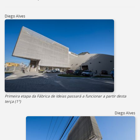
[]
Ir
Diego Alves
para
o
Portal
de
Serviços
[]
Ir
para
a
lista
de
secretarias
[]
Primeira etapa da Fábrica de Ideias passará a funcionar a partir desta
Ir
terça (1º)
para
a
Diego Alves
página
de
legislação
[]