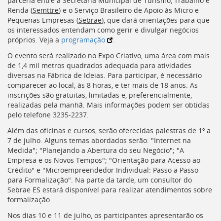
parceria entre a Secretaria Municipal de Turismo, Trabalho e
deste
Renda (
Semttre
) e o Serviço Brasileiro de Apoio às Micro e
menu
Pequenas Empresas (
Sebrae
), que dará orientações para que
[]
os interessados entendam como gerir e divulgar negócios
próprios. Veja a
programação
.
O evento será realizado no Expo Criativo, uma área com mais
de 1,4 mil metros quadrados adequada para atividades
diversas na Fábrica de Ideias. Para participar, é necessário
comparecer ao local, às 8 horas, e ter mais de 18 anos. As
inscrições são gratuitas, limitadas e, preferencialmente,
realizadas pela manhã. Mais informações podem ser obtidas
pelo telefone 3235-2237.
Além das oficinas e cursos, serão oferecidas palestras de 1º a
7 de julho. Alguns temas abordados serão: "Internet na
Medida"; "Planejando a Abertura do seu Negócio"; "A
Empresa e os Novos Tempos"; "Orientação para Acesso ao
Crédito" e "Microempreendedor Individual: Passo a Passo
para Formalização". Na parte da tarde, um consultor do
Sebrae ES estará disponível para realizar atendimentos sobre
formalização.
Nos dias 10 e 11 de julho, os participantes apresentarão os