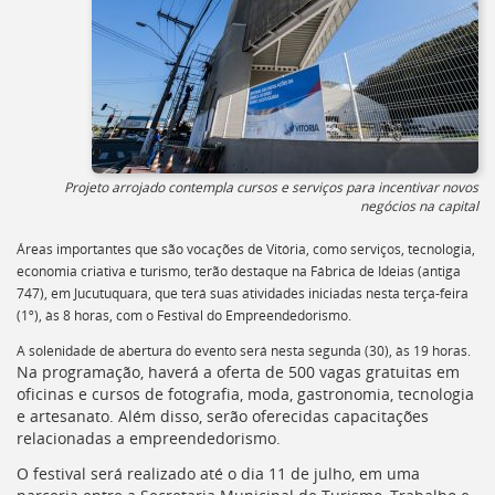
Ir
para
a
listagem
de
notícias
[]
Ir
para
Projeto arrojado contempla cursos e serviços para incentivar novos
o
negócios na capital
conteúdo
desta
Áreas importantes que são vocações de Vitória, como serviços, tecnologia,
página
economia criativa e turismo, terão destaque na Fábrica de Ideias (antiga
[]
747), em Jucutuquara, que terá suas atividades iniciadas nesta terça-feira
Ir
(1º), às 8 horas, com o Festival do Empreendedorismo.
para
A solenidade de abertura do evento será nesta segunda (30), às 19 horas.
a
Na programação, haverá a oferta de 500 vagas gratuitas em
busca
oficinas e cursos de fotografia, moda, gastronomia, tecnologia
[]
e artesanato. Além disso, serão oferecidas capacitações
Voltar
relacionadas a empreendedorismo.
para
o
O festival será realizado até o dia 11 de julho, em uma
início