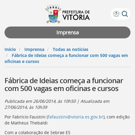
Prefeitura
Atalhos
de
de
Vitória
teclado:
Imprensa
Ir
para
Início
Imprensa
Todas as notícias
a
Fábrica de Ideias começa a funcionar com 500 vagas em
página
oficinas e cursos
de
instruções
Fábrica de Ideias começa a funcionar
de
acessibilidade
com 500 vagas em oficinas e cursos
[]
Ir
Publicada em
26/06/2014, às 10h50
| Atualizada em
para
27/06/2014, às 10h39
a
página
Por Fabrício Faustini (
fafaustini@vitoria.es.gov.br
), com edição
inicial
de Matheus Thebaldi
do
Com a colaboração de Sebrae ES
Portal