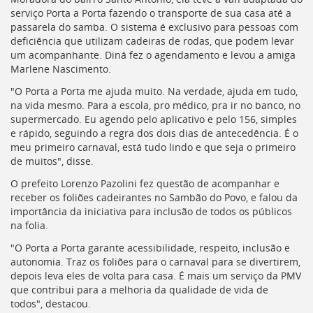
Ir
serviço Porta a Porta fazendo o transporte de sua casa até a
para
passarela do samba. O sistema é exclusivo para pessoas com
a
deficiência que utilizam cadeiras de rodas, que podem levar
listagem
um acompanhante. Diná fez o agendamento e levou a amiga
de
Marlene Nascimento.
notícias
[]
"O Porta a Porta me ajuda muito. Na verdade, ajuda em tudo,
Ir
na vida mesmo. Para a escola, pro médico, pra ir no banco, no
para
supermercado. Eu agendo pelo aplicativo e pelo 156, simples
o
e rápido, seguindo a regra dos dois dias de antecedência. É o
conteúdo
meu primeiro carnaval, está tudo lindo e que seja o primeiro
desta
de muitos", disse.
página
O prefeito Lorenzo Pazolini fez questão de acompanhar e
[]
receber os foliões cadeirantes no Sambão do Povo, e falou da
Ir
importância da iniciativa para inclusão de todos os públicos
para
na folia.
a
busca
"O Porta a Porta garante acessibilidade, respeito, inclusão e
[]
autonomia. Traz os foliões para o carnaval para se divertirem,
Voltar
depois leva eles de volta para casa. É mais um serviço da PMV
para
que contribui para a melhoria da qualidade de vida de
o
todos", destacou.
início