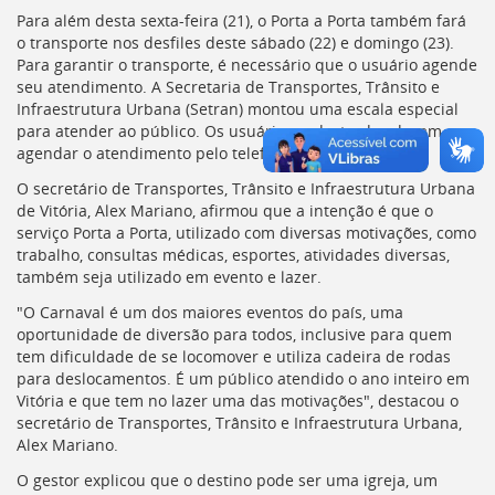
deste
Para além desta sexta-feira (21), o Porta a Porta também fará
menu
o transporte nos desfiles deste sábado (22) e domingo (23).
[]
Para garantir o transporte, é necessário que o usuário agende
seu atendimento. A Secretaria de Transportes, Trânsito e
Infraestrutura Urbana (Setran) montou uma escala especial
para atender ao público. Os usuários cadastrados devem
agendar o atendimento pelo telefone (27) 98125-0870.
O secretário de Transportes, Trânsito e Infraestrutura Urbana
de Vitória, Alex Mariano, afirmou que a intenção é que o
serviço Porta a Porta, utilizado com diversas motivações, como
trabalho, consultas médicas, esportes, atividades diversas,
também seja utilizado em evento e lazer.
"O Carnaval é um dos maiores eventos do país, uma
oportunidade de diversão para todos, inclusive para quem
tem dificuldade de se locomover e utiliza cadeira de rodas
para deslocamentos. É um público atendido o ano inteiro em
Vitória e que tem no lazer uma das motivações", destacou o
secretário de Transportes, Trânsito e Infraestrutura Urbana,
Alex Mariano.
O gestor explicou que o destino pode ser uma igreja, um