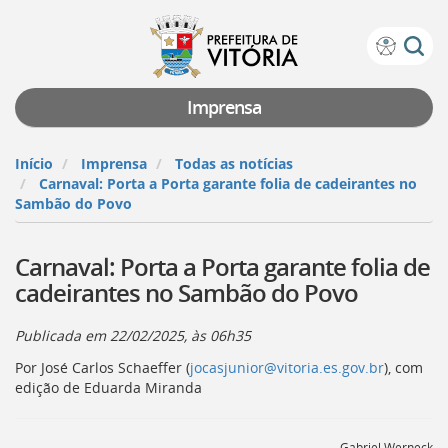
Prefeitura
Atalhos
de
de
Vitória
teclado:
Imprensa
Ir
para
Início
Imprensa
Todas as notícias
a
Carnaval: Porta a Porta garante folia de cadeirantes no
página
Sambão do Povo
de
instruções
Carnaval: Porta a Porta garante folia de
de
acessibilidade
cadeirantes no Sambão do Povo
[]
Ir
Publicada em
22/02/2025, às 06h35
para
a
Por José Carlos Schaeffer (
jocasjunior@vitoria.es.gov.br
), com
página
edição de Eduarda Miranda
inicial
do
Portal
Gabriel Werneck