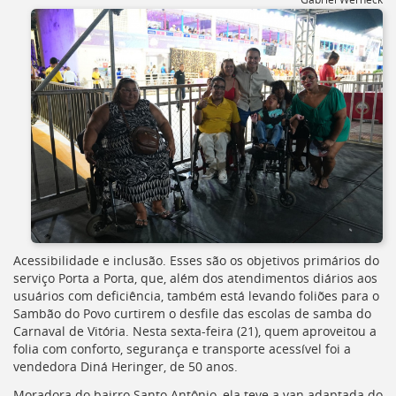
[]
Ir
para
o
Portal
de
Serviços
[]
Ir
para
a
lista
de
secretarias
[]
Acessibilidade e inclusão. Esses são os objetivos primários do
Ir
serviço Porta a Porta, que, além dos atendimentos diários aos
para
usuários com deficiência, também está levando foliões para o
a
Sambão do Povo curtirem o desfile das escolas de samba do
página
Carnaval de Vitória. Nesta sexta-feira (21), quem aproveitou a
de
folia com conforto, segurança e transporte acessível foi a
legislação
vendedora Diná Heringer, de 50 anos.
[]
Moradora do bairro Santo Antônio, ela teve a van adaptada do