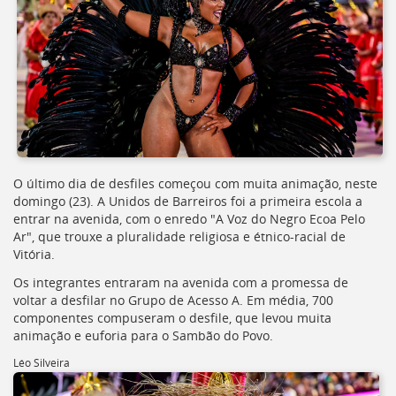
Ir
para
a
listagem
de
notícias
[]
Ir
para
o
conteúdo
O último dia de desfiles começou com muita animação, neste
desta
domingo (23). A Unidos de Barreiros foi a primeira escola a
página
entrar na avenida, com o enredo "A Voz do Negro Ecoa Pelo
[]
Ar", que trouxe a pluralidade religiosa e étnico-racial de
Ir
Vitória.
para
Os integrantes entraram na avenida com a promessa de
a
voltar a desfilar no Grupo de Acesso A. Em média, 700
busca
componentes compuseram o desfile, que levou muita
[]
animação e euforia para o Sambão do Povo.
Voltar
para
Léo Silveira
o
início