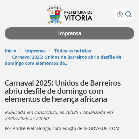
Prefeitura
Atalhos
de
de
Vitória
teclado:
Imprensa
Ir
para
Início
Imprensa
Todas as notícias
a
Carnaval 2025: Unidos de Barreiros abriu desfile de
página
domingo com elementos de...
de
instruções
Carnaval 2025: Unidos de Barreiros
de
acessibilidade
abriu desfile de domingo com
[]
elementos de herança africana
Ir
para
a
Publicada em
23/02/2025, às 20h25
| Atualizada em
página
23/02/2025, às 22h50
inicial
Por André Pietralonga, com edição de SEGOV/SUB-COM
do
Portal