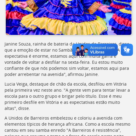
Janine Souza, rainha de bateria da Unidos de Barreiros, disse
que a emoção de estar no Sambão era muito grande. " A
expectativa é enorme, estamos aqui com muita garra e
vontade de voltar a desfilar na sexta-feira. Eu estou muito
confiante de que nós podemos sim voltar, estamos aqui para
poder arrebentar na avenida", afirmou Janine.
Lucia Veiga, destaque de chão da escola, desfilou em Vitória
pela primeira vez neste ano. "A gente vem para tentar levar a
escola para o outro grupo e brigar pelo título. Esse é meu
primeiro desfile em Vitória e as expectativas estão muito
altas", disse.
A Unidos de Barreiros embelezou e coloriu a avenida com
elementos típicos de herança africana. Como a escola mesmo
cantou em seu samba enredo "A Barreiros é resistência",