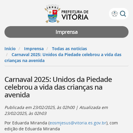
Prefeitura
Atalhos
de
de
Vitória
teclado:
Imprensa
Ir
para
Início
Imprensa
Todas as notícias
a
Carnaval 2025: Unidos da Piedade celebrou a vida das
página
crianças na avenida
de
instruções
Carnaval 2025: Unidos da Piedade
de
acessibilidade
celebrou a vida das crianças na
[]
avenida
Ir
para
a
Publicada em
23/02/2025, às 02h00
| Atualizada em
página
23/02/2025, às 02h03
inicial
Por Eduarda Miranda (
eosmjesus@vitoria.es.gov.br
), com
do
edição de Eduarda Miranda
Portal