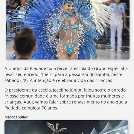
Ir
para
a
listagem
de
notícias
[]
Ir
para
o
conteúdo
desta
A Unidos da Piedade foi a terceira escola do Grupo Especial a
página
levar seu enredo, "Ibeji", para a passarela do samba, neste
[]
sábado (22). A intenção é celebrar a vida das crianças.
Ir
O presidente da escola, Jocelino Júnior, falou sobre o enredo:
para
"Nossa comunidade é uma formada por muitas mulheres e
a
crianças. Aqui, vamos falar sobre renascimento no ano que a
busca
Piedade completa 70 anos.
[]
Voltar
Marcos Salles
para
o
início