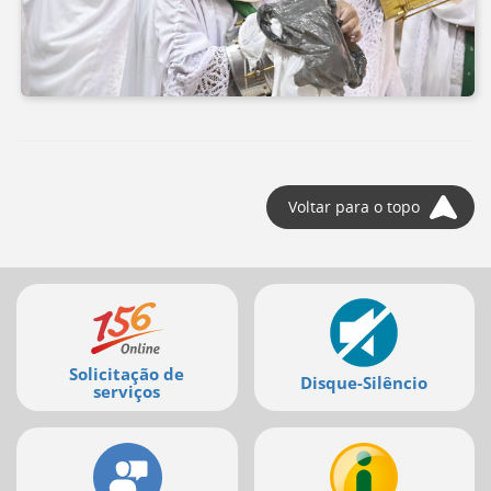
Voltar para o topo
Mais
serviços
Solicitação de
Disque-Silêncio
serviços