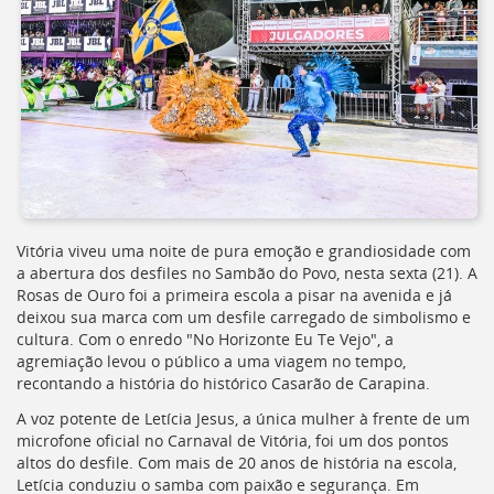
Ir
para
a
listagem
de
notícias
[]
Ir
para
o
conteúdo
desta
Vitória viveu uma noite de pura emoção e grandiosidade com
página
a abertura dos desfiles no Sambão do Povo, nesta sexta (21). A
[]
Rosas de Ouro foi a primeira escola a pisar na avenida e já
Ir
deixou sua marca com um desfile carregado de simbolismo e
para
cultura. Com o enredo "No Horizonte Eu Te Vejo", a
a
agremiação levou o público a uma viagem no tempo,
busca
recontando a história do histórico Casarão de Carapina.
[]
A voz potente de Letícia Jesus, a única mulher à frente de um
Voltar
microfone oficial no Carnaval de Vitória, foi um dos pontos
para
altos do desfile. Com mais de 20 anos de história na escola,
o
Letícia conduziu o samba com paixão e segurança. Em
início