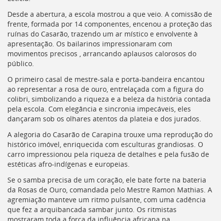
Desde a abertura, a escola mostrou a que veio. A comissão de
frente, formada por 14 componentes, encenou a proteção das
ruínas do Casarão, trazendo um ar místico e envolvente à
apresentação. Os bailarinos impressionaram com
movimentos precisos , arrancando aplausos calorosos do
público.
O primeiro casal de mestre-sala e porta-bandeira encantou
ao representar a rosa de ouro, entrelaçada com a figura do
colibri, simbolizando a riqueza e a beleza da história contada
pela escola. Com elegância e sincronia impecáveis, eles
dançaram sob os olhares atentos da plateia e dos jurados.
A alegoria do Casarão de Carapina trouxe uma reprodução do
histórico imóvel, enriquecida com esculturas grandiosas. O
carro impressionou pela riqueza de detalhes e pela fusão de
estéticas afro-indígenas e europeias.
Se o samba precisa de um coração, ele bate forte na bateria
da Rosas de Ouro, comandada pelo Mestre Ramon Mathias. A
agremiação manteve um ritmo pulsante, com uma cadência
que fez a arquibancada sambar junto. Os ritmistas
mostraram toda a força da influência africana na