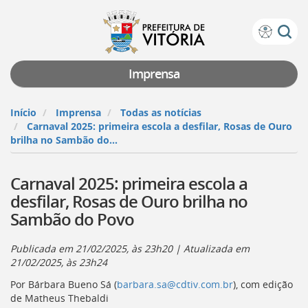
Prefeitura
Atalhos
de
de
Vitória
teclado:
Imprensa
Ir
para
Início
Imprensa
Todas as notícias
a
Carnaval 2025: primeira escola a desfilar, Rosas de Ouro
página
brilha no Sambão do...
de
instruções
Carnaval 2025: primeira escola a
de
acessibilidade
desfilar, Rosas de Ouro brilha no
[]
Sambão do Povo
Ir
para
a
Publicada em
21/02/2025, às 23h20
| Atualizada em
página
21/02/2025, às 23h24
inicial
Por Bárbara Bueno Sá (
barbara.sa@cdtiv.com.br
), com edição
do
de Matheus Thebaldi
Portal