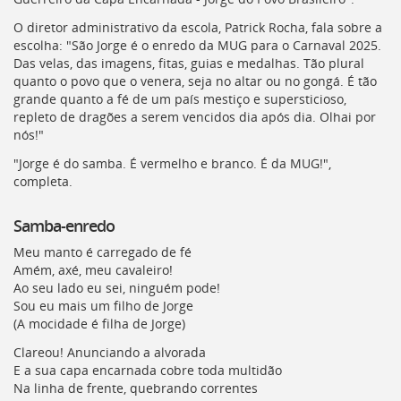
Ir
para
O diretor administrativo da escola, Patrick Rocha, fala sobre a
a
escolha: "São Jorge é o enredo da
MUG
para o Carnaval 2025.
listagem
Das velas, das imagens, fitas, guias e medalhas. Tão plural
de
quanto o povo que o venera, seja no altar ou no gongá. É tão
notícias
grande quanto a fé de um país mestiço e supersticioso,
[]
repleto de dragões a serem vencidos dia após dia. Olhai por
Ir
nós!"
para
"Jorge é do samba. É vermelho e branco. É da
MUG
!",
o
completa.
conteúdo
desta
página
Samba-enredo
[]
Meu manto é carregado de fé
Ir
Amém, axé, meu cavaleiro!
para
Ao seu lado eu sei, ninguém pode!
a
Sou eu mais um filho de Jorge
busca
(A mocidade é filha de Jorge)
[]
Voltar
Clareou! Anunciando a alvorada
para
E a sua capa encarnada cobre toda multidão
o
Na linha de frente, quebrando correntes
início