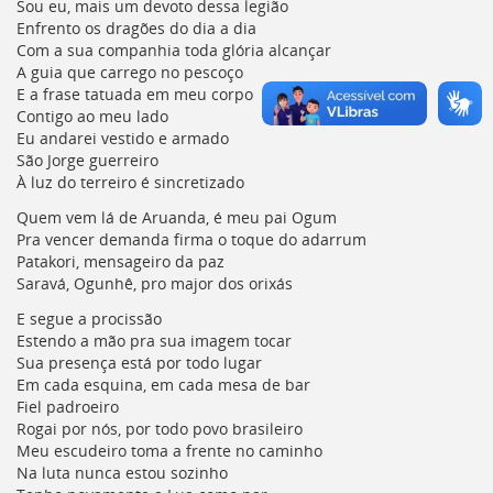
Sou eu, mais um devoto dessa legião
deste
Enfrento os dragões do dia a dia
menu
Com a sua companhia toda glória alcançar
[]
A guia que carrego no pescoço
E a frase tatuada em meu corpo
Contigo ao meu lado
Eu andarei vestido e armado
São Jorge guerreiro
À luz do terreiro é sincretizado
Quem vem lá de Aruanda, é meu pai Ogum
Pra vencer demanda firma o toque do adarrum
Patakori, mensageiro da paz
Saravá, Ogunhê, pro major dos orixás
E segue a procissão
Estendo a mão pra sua imagem tocar
Sua presença está por todo lugar
Em cada esquina, em cada mesa de bar
Fiel padroeiro
Rogai por nós, por todo povo brasileiro
Meu escudeiro toma a frente no caminho
Na luta nunca estou sozinho