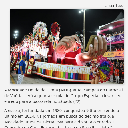
[]
Jansen Lube
Ir
para
o
Portal
de
Serviços
[]
Ir
para
a
lista
de
secretarias
[]
Ir
A Mocidade Unida da Glória (
MUG
), atual campeã do Carnaval
para
de Vitória, será a quarta escola do Grupo Especial a levar seu
a
enredo para a passarela no sábado (22).
página
A escola, foi fundada em 1980, conquistou 9 títulos, sendo o
de
último em 2024. Na jornada em busca do décimo título, a
legislação
Mocidade Unida da Glória leva para a disputa o enredo "O
[]
Guerreiro da Capa Encarnada - Jorge do Povo Brasileiro".