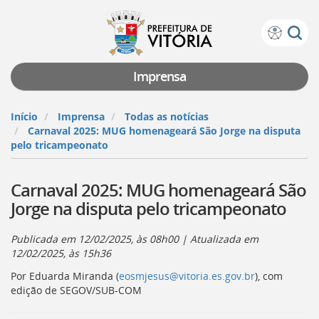
Prefeitura
Atalhos
de
de
Vitória
teclado:
Imprensa
Ir
para
Início
Imprensa
Todas as notícias
a
Carnaval 2025: MUG homenageará São Jorge na disputa
página
pelo tricampeonato
de
instruções
Carnaval 2025: MUG homenageará São
de
acessibilidade
Jorge na disputa pelo tricampeonato
[]
Ir
Publicada em
12/02/2025, às 08h00
| Atualizada em
para
12/02/2025, às 15h36
a
página
Por Eduarda Miranda (
eosmjesus@vitoria.es.gov.br
), com
inicial
edição de SEGOV/SUB-COM
do
Portal