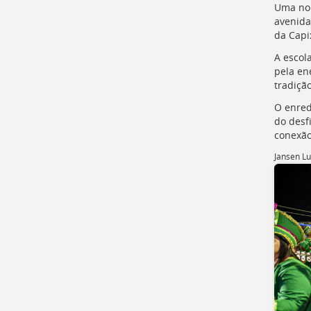
para
Uma noi
a
avenida
lista
da Capi
de
A escol
secretarias
pela en
[
Ctrl
tradiçã
+
Opt
O enred
+
do desf
]
2
conexão
Ir
Jansen L
para
a
página
de
legislação
[
Ctrl
+
Opt
+
]
3
Ir