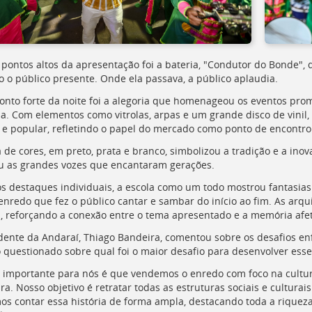
pontos altos da apresentação foi a bateria, "Condutor do Bonde",
o o público presente. Onde ela passava, a público aplaudia.
onto forte da noite foi a alegoria que homenageou os eventos pro
a. Com elementos como vitrolas, arpas e um grande disco de vinil,
a e popular, refletindo o papel do mercado como ponto de encontro 
a de cores, em preto, prata e branco, simbolizou a tradição e a in
u as grandes vozes que encantaram gerações.
s destaques individuais, a escola como um todo mostrou fantasias 
nredo que fez o público cantar e sambar do início ao fim. As arq
, reforçando a conexão entre o tema apresentado e a memória afet
dente da Andaraí, Thiago Bandeira, comentou sobre os desafios en
questionado sobre qual foi o maior desafio para desenvolver esse
 importante para nós é que vendemos o enredo com foco na cultura
ra. Nosso objetivo é retratar todas as estruturas sociais e cultura
s contar essa história de forma ampla, destacando toda a riqueza