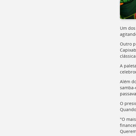
para
a
listagem
de
notícias
Um dos 
[
Ctrl
agitand
+
Opt
Outro p
+
Capixab
]
4
clássic
Ir
A palet
para
celebro
o
conteúdo
Além do
desta
samba-e
página
passava
[
Ctrl
O presi
+
Quando 
Opt
+
"O mais
]
c
financei
Ir
Queremo
para