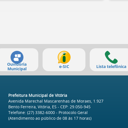
Ouvidoria
e-SIC
Lista telefônica
Municipal
Prefeitura Municipal de Vitória
Avenida Marechal Mascarenhas de Moraes, 1.927
Bento Ferreira, Vitória, ES
- CEP:
29.050-945
Telefone:
(27) 3382-6000
- Protocolo Geral
(Atendimento ao público de
08
às
17
horas)