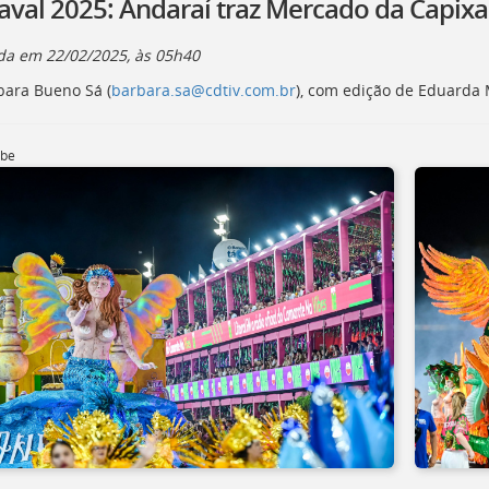
aval 2025: Andaraí traz Mercado da Capixa
ada em
22/02/2025, às 05h40
bara Bueno Sá (
barbara.sa@cdtiv.com.br
), com edição de Eduarda
ube