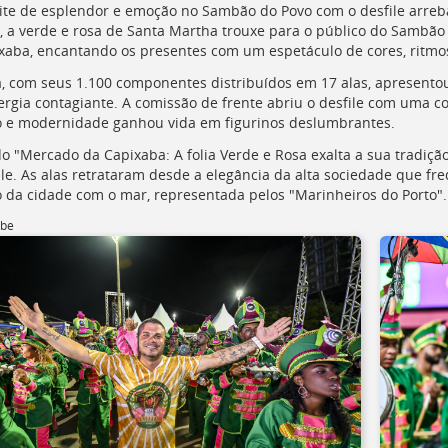
te de esplendor e emoção no Sambão do Povo com o desfile arreba
, a verde e rosa de Santa Martha trouxe para o público do Sambão
xaba, encantando os presentes com um espetáculo de cores, ritmo
a, com seus 1.100 componentes distribuídos em 17 alas, apresento
ergia contagiante. A comissão de frente abriu o desfile com uma c
o e modernidade ganhou vida em figurinos deslumbrantes.
o "Mercado da Capixaba: A folia Verde e Rosa exalta a sua tradiçã
ile. As alas retrataram desde a elegância da alta sociedade que 
 da cidade com o mar, representada pelos "Marinheiros do Porto".
ube