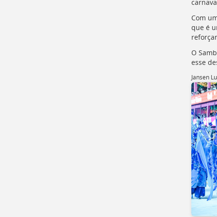
carnava
a
busca
Com um 
[
Ctrl
que é u
+
reforça
Opt
O Sambã
+
esse des
]
9
Voltar
Jansen L
para
o
início
deste
menu
[
Ctrl
+
Opt
+
]
t