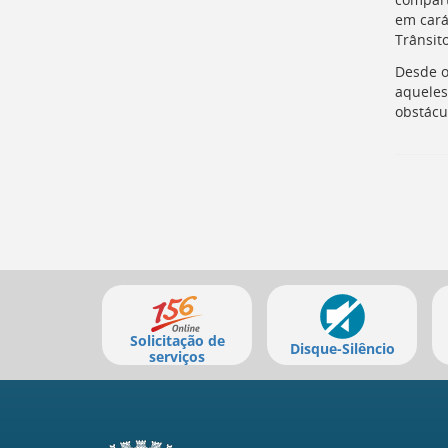
para
em cará
a
Trânsito
lista
de
Desde o
secretarias
aqueles
[
Ctrl
obstácu
+
Opt
+
]
2
Ir
para
a
página
de
Mais
legislação
serviços
[
Ctrl
Solicitação de
Disque-Silêncio
+
serviços
Opt
+
]
3
Ir