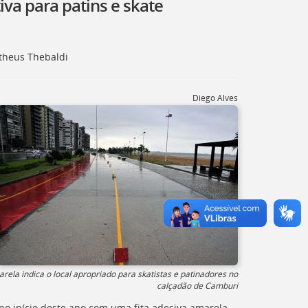
iva para patins e skate
theus Thebaldi
Diego Alves
rela indica o local apropriado para skatistas e patinadores no
calçadão de Camburi
no início deste ano com uma fita adesiva amarela,