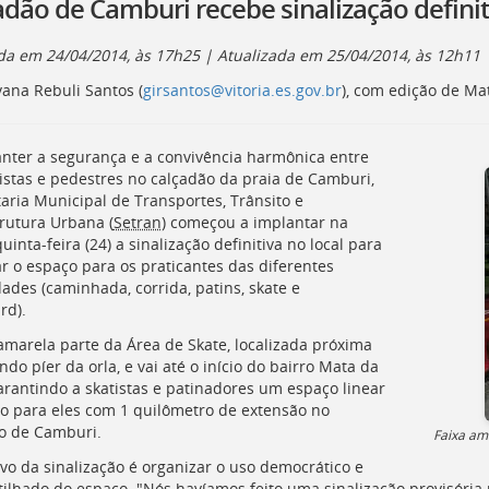
dão de Camburi recebe sinalização definit
ada em
24/04/2014, às 17h25
| Atualizada em
25/04/2014, às 12h11
vana Rebuli Santos (
girsantos@vitoria.es.gov.br
), com edição de Ma
nter a segurança e a convivência harmônica entre
istas e pedestres no calçadão da praia de Camburi,
taria Municipal de Transportes, Trânsito e
trutura Urbana (
Setran
) começou a implantar na
uinta-feira (24) a sinalização definitiva no local para
ar o espaço para os praticantes das diferentes
ades (caminhada, corrida, patins, skate e
rd).
 amarela parte da Área de Skate, localizada próxima
do píer da orla, e vai até o início do bairro Mata da
garantindo a skatistas e patinadores um espaço linear
vo para eles com 1 quilômetro de extensão no
o de Camburi.
Faixa ama
ivo da sinalização é organizar o uso democrático e
ilhado do espaço. "Nós havíamos feito uma sinalização provisória 