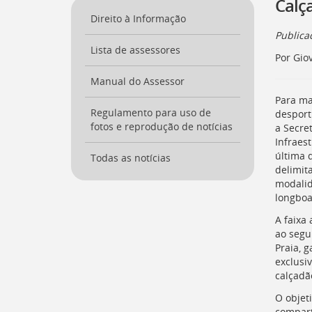
Calça
a
Direito à Informação
página
Public
inicial
Lista de assessores
do
Por Gio
Portal
[
Manual do Assessor
Ctrl
+
Para ma
Opt
Regulamento para uso de
desport
+
fotos e reprodução de notícias
a Secre
]
0
Infraes
Ir
última q
Todas as notícias
para
delimit
o
modalid
Portal
longboa
de
A faixa
Serviços
ao segun
[
Ctrl
Praia, 
+
exclusi
Opt
calçadã
+
]
1
O objet
Ir
compart