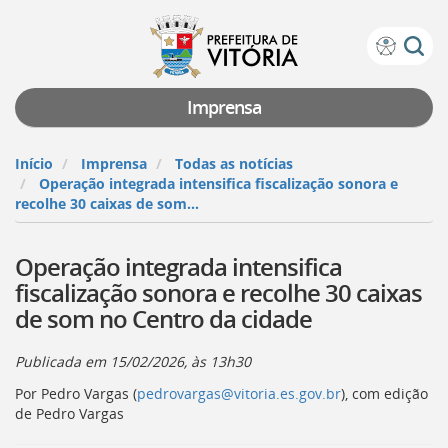
Prefeitura
Atalhos
de
de
Vitória
teclado:
Imprensa
Ir
para
Início
Imprensa
Todas as notícias
a
Operação integrada intensifica fiscalização sonora e
página
recolhe 30 caixas de som...
de
instruções
Operação integrada intensifica
de
acessibilidade
fiscalização sonora e recolhe 30 caixas
[]
de som no Centro da cidade
Ir
para
a
Publicada em
15/02/2026, às 13h30
página
Por Pedro Vargas (
pedrovargas@vitoria.es.gov.br
), com edição
inicial
de Pedro Vargas
do
Portal