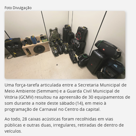
[]
Foto Divulgação
Ir
para
o
Portal
de
Serviços
[]
Ir
para
a
lista
de
secretarias
Uma força-tarefa articulada entre a Secretaria Municipal de
[]
Meio Ambiente (Semmam) e a Guarda Civil Municipal de
Ir
Vitória (GCMV) resultou na apreensão de 30 equipamentos de
para
som durante a noite deste sábado (14), em meio à
a
programação de Carnaval no Centro da capital.
página
Ao todo, 28 caixas acústicas foram recolhidas em vias
de
públicas e outras duas, irregulares, retiradas de dentro de
legislação
veículos.
[]