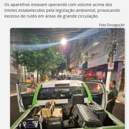
Ir
Os aparelhos estavam operando com volume acima dos
para
limites estabelecidos pela legislação ambiental, provocando
a
excesso de ruído em áreas de grande circulação.
listagem
de
Foto Divulgação
notícias
[]
Ir
para
o
conteúdo
desta
página
[]
Ir
para
a
busca
[]
Voltar
para
o
início