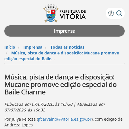
Prefeitura
Atalhos
de
de
Vitória
teclado:
Imprensa
Ir
para
Início
Imprensa
Todas as notícias
a
Música, pista de dança e disposição: Mucane promove
página
edição especial do Baile...
de
instruções
Música, pista de dança e disposição:
de
acessibilidade
Mucane promove edição especial do
[]
Baile Charme
Ir
para
a
Publicada em
07/07/2026, às 16h30
| Atualizada em
página
07/07/2026, às 16h32
inicial
Por Julya Feitoza (
jfcarvalho@vitoria.es.gov.br
), com edição de
do
Andreza Lopes
Portal