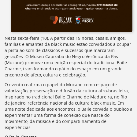
Ir
para
a
listagem
de
notícias
[]
Nesta sexta-feira (10), A partir das 19 horas, casais, amigos,
Ir
famílias e amantes da black music estão convidados a ocupar
para
a pista ao som de clássicos e sucessos que marcaram
o
gerações. O Museu Capixaba do Negro Verônica da Pas
conteúdo
(Mucane) promove uma edição especial do tradicional Baile
desta
Charme, transformando o pátio do espaço em um grande
página
encontro de afeto, cultura e celebração.
[]
O evento reafirma o papel do Mucane como espaço de
Ir
valorização, preservação e difusão da cultura afro-brasileira,
para
inspirado no tradicional Baile Charme de Madureira, no Rio
a
de Janeiro, referência nacional da cultura black music. Em
busca
uma noite dedicada aos encontros, o Baile convida o público a
[]
experimentar uma forma de conexão que nasce do
Voltar
movimento, da música e do compartilhamento de
para
experiências.
o
início