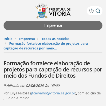
Prefeitura
Atalhos
de
de
Vitória
teclado:
Imprensa
Ir
para
Início
Imprensa
Todas as notícias
a
Formação fortalece elaboração de projetos para
página
captação de recursos por meio...
de
instruções
Formação fortalece elaboração de
de
acessibilidade
projetos para captação de recursos por
[]
meio dos Fundos de Direitos
Ir
para
a
Publicada em
02/06/2026, às 16h00
página
Por Julya Feitoza (
jfcarvalho@vitoria.es.gov.br
), com edição de
inicial
Julia de Almeida
do
Portal