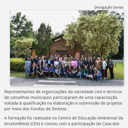
[]
Divulgação Semas
Ir
para
o
Portal
de
Serviços
[]
Ir
para
a
lista
de
secretarias
[]
Ir
Representantes de organizações da sociedade civil e técnicos
para
de conselhos municipais participaram de uma capacitação
a
voltada à qualificação na elaboração e submissão de projetos
página
por meio dos Fundos de Direitos.
de
legislação
A formação foi realizada no Centro de Educação Ambiental da
[]
ArcelorMittal (CEA) e contou com a participação da Casa dos