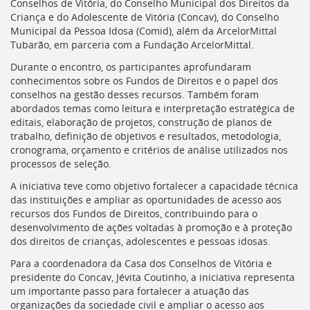
Ir
Conselhos de Vitória, do Conselho Municipal dos Direitos da
para
Criança e do Adolescente de Vitória (Concav), do Conselho
a
Municipal da Pessoa Idosa (Comid), além da ArcelorMittal
listagem
Tubarão, em parceria com a Fundação ArcelorMittal.
de
Durante o encontro, os participantes aprofundaram
notícias
conhecimentos sobre os Fundos de Direitos e o papel dos
[]
conselhos na gestão desses recursos. Também foram
Ir
abordados temas como leitura e interpretação estratégica de
para
editais, elaboração de projetos, construção de planos de
o
trabalho, definição de objetivos e resultados, metodologia,
conteúdo
cronograma, orçamento e critérios de análise utilizados nos
desta
processos de seleção.
página
[]
A iniciativa teve como objetivo fortalecer a capacidade técnica
Ir
das instituições e ampliar as oportunidades de acesso aos
para
recursos dos Fundos de Direitos, contribuindo para o
a
desenvolvimento de ações voltadas à promoção e à proteção
busca
dos direitos de crianças, adolescentes e pessoas idosas.
[]
Para a coordenadora da Casa dos Conselhos de Vitória e
Voltar
presidente do Concav, Jévita Coutinho, a iniciativa representa
para
um importante passo para fortalecer a atuação das
o
organizações da sociedade civil e ampliar o acesso aos
início