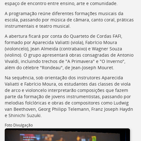
espaço de encontro entre ensino, arte e comunidade.
deste
menu
A programação reúne diferentes formações musicais da
[]
escola, passando por música de câmara, canto coral, práticas
instrumentais e teatro musical.
A abertura ficará por conta do Quarteto de Cordas FAFI,
formado por Aparecida Valiatti (viola), Fabrício Moura
(violoncelo), Jean Almeida (contrabaixo) e Wagner Souza
(violino). O grupo apresentará obras consagradas de Antonio
Vivaldi, incluindo trechos de "A Primavera" e "O Inverno",
além do célebre "Rondeau", de Jean-Joseph Mouret.
Na sequência, sob orientação dos instrutores Aparecida
Valiatti e Fabrício Moura, os estudantes das classes de viola
de arco e violoncelo interpretarão composições que fazem
parte da formação de jovens instrumentistas, passando por
melodias folclóricas e obras de compositores como Ludwig
van Beethoven, Georg Philipp Telemann, Franz Joseph Haydn
e Shinichi Suzuki.
Foto Divulgação