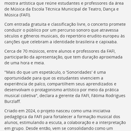
Ir
mostra artística que reúne estudantes e professores da área
para
de Música da Escola Técnica Municipal de Teatro, Dança e
a
Música (FAFI).
listagem
Com entrada gratuita e classificação livre, o concerto promete
de
conduzir o público por um percurso sonoro que atravessa
notícias
séculos e gêneros musicais, do repertório erudito europeu às
[]
canções que celebram a identidade brasileira e capixaba.
Ir
para
Cerca de 70 músicos, entre alunos e professores da FAFI,
o
participarão da apresentação, que tem duração aproximada
conteúdo
de uma hora e meia.
desta
página
"Mais do que um espetáculo, o 'Sonoridades' é uma
[]
oportunidade para que os estudantes vivenciem a
Ir
experiência de palco, compartilhem seus aprendizados e
para
desenvolvam o protagonismo artístico por meio da prática
a
musical coletiva", declara a gerente da FAFI, Fátima Rodrigues
busca
Burzlaff.
[]
Criado em 2024, o projeto nasceu como uma iniciativa
Voltar
pedagógica da FAFI para fortalecer a formação musical dos
para
alunos, estimulando a escuta, a colaboração e a interpretação
o
em grupo. Desde então, vem se consolidando como um
início