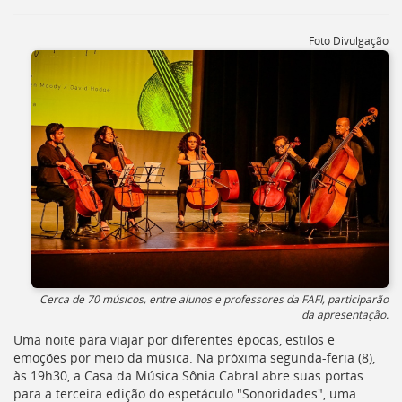
[]
Ir
Foto Divulgação
para
o
Portal
de
Serviços
[]
Ir
para
a
lista
de
secretarias
[]
Ir
para
Cerca de 70 músicos, entre alunos e professores da FAFI, participarão
da apresentação.
a
página
Uma noite para viajar por diferentes épocas, estilos e
de
emoções por meio da música. Na próxima segunda-feria (8),
legislação
às 19h30, a Casa da Música Sônia Cabral abre suas portas
[]
para a terceira edição do espetáculo "Sonoridades", uma