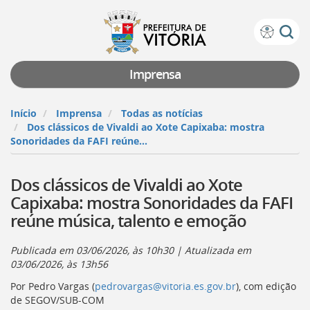
Prefeitura
Atalhos
de
de
Vitória
teclado:
Imprensa
Ir
para
Início
Imprensa
Todas as notícias
a
Dos clássicos de Vivaldi ao Xote Capixaba: mostra
página
Sonoridades da FAFI reúne...
de
instruções
Dos clássicos de Vivaldi ao Xote
de
acessibilidade
Capixaba: mostra Sonoridades da FAFI
[]
reúne música, talento e emoção
Ir
para
a
Publicada em
03/06/2026, às 10h30
| Atualizada em
página
03/06/2026, às 13h56
inicial
Por Pedro Vargas (
pedrovargas@vitoria.es.gov.br
), com edição
do
de SEGOV/SUB-COM
Portal