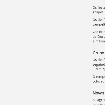
para
a
Os fest
lista
grupos 
de
Os desf
secretarias
campeã 
[
Ctrl
+
Vão bri
Opt
de Ouro
+
e máxim
]
2
Ir
Grupo 
para
a
Os desf
página
seguind
de
Jucutuq
legislação
O tempo
[
Ctrl
colocad
+
Opt
+
Novas 
]
3
As agre
Ir
também 