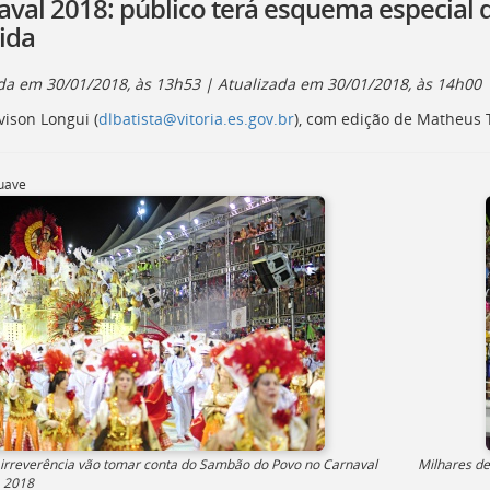
aval 2018: público terá esquema especial d
ida
ada em
30/01/2018, às 13h53
| Atualizada em
30/01/2018, às 14h00
vison Longui (
dlbatista@vitoria.es.gov.br
), com edição de Matheus 
uave
 irreverência vão tomar conta do Sambão do Povo no Carnaval
Milhares de
a 2018