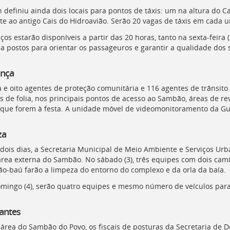
n definiu ainda dois locais para pontos de táxis: um na altura do 
te ao antigo Cais do Hidroavião. Serão 20 vagas de táxis em cada 
ços estarão disponíveis a partir das 20 horas, tanto na sexta-feira 
 a postos para orientar os passageuros e garantir a qualidade dos s
nça
 e oito agentes de proteção comunitária e 116 agentes de trânsito 
as de folia, nos principais pontos de acesso ao Sambão, áreas de r
 que forem à festa. A unidade móvel de videomonitoramento da G
za
 dois dias, a Secretaria Municipal de Meio Ambiente e Serviços 
área externa do Sambão. No sábado (3), três equipes com dois ca
o-baú farão a limpeza do entorno do complexo e da orla da baía.
omingo (4), serão quatro equipes e mesmo número de veículos para 
antes
 área do Sambão do Povo, os fiscais de posturas da Secretaria de 