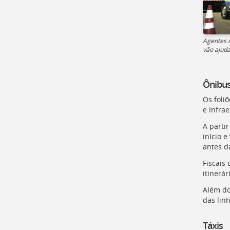
a
busca
[
Ctrl
+
Agentes 
Opt
vão ajuda
+
]
9
Voltar
Ônibu
para
o
Os foli
início
e Infra
deste
A partir
menu
início 
[
Ctrl
antes d
+
Opt
Fiscais
+
itinerá
]
t
Além do
das lin
Táxis