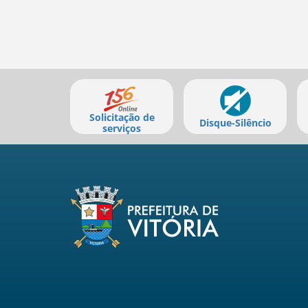
Mais
serviços
Solicitação de
Disque-Silêncio
serviços