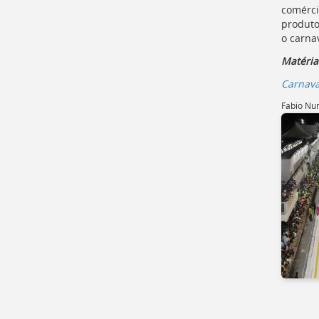
comérci
produto
o carnav
Matéria
Carnava
Fabio Nu