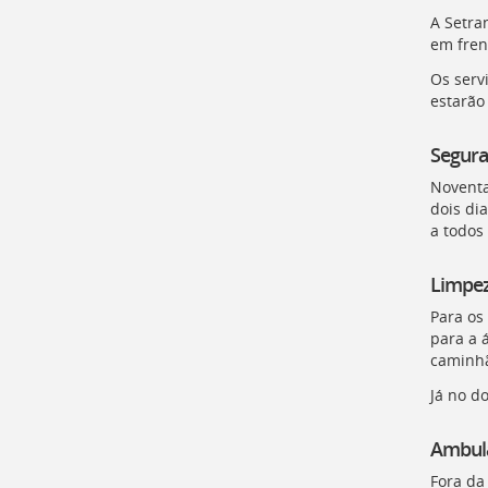
A Setra
em fren
Os servi
estarão
Segura
Noventa
dois di
a todos
Limpe
Para os
para a 
caminhã
Já no d
Ambul
Fora da