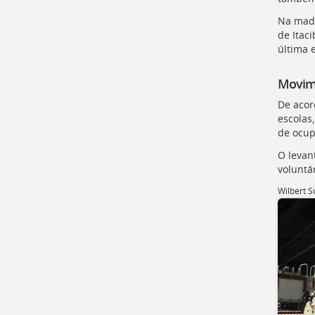
para
a
Na madr
listagem
de Itac
de
última 
notícias
[
Ctrl
Movim
+
Opt
De acor
+
escolas
]
4
de ocup
Ir
para
O levan
o
voluntá
conteúdo
Wilbert S
desta
página
[
Ctrl
+
Opt
+
]
c
Ir
para