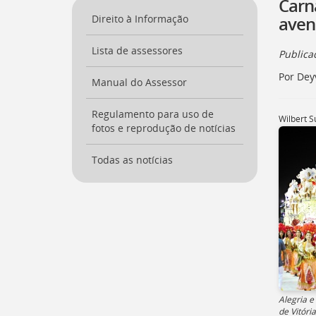
Carn
a
Direito à Informação
aven
página
inicial
Lista de assessores
do
Public
Portal
Por Dey
[
Manual do Assessor
Ctrl
+
Opt
Regulamento para uso de
Wilbert S
+
fotos e reprodução de notícias
]
0
Ir
Todas as notícias
para
o
Portal
de
Serviços
[
Ctrl
+
Opt
+
]
1
Alegria e
Ir
de Vitóri