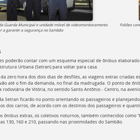
da Guarda Municipal e unidade móvel de videomonitoramento
Foliões con
r a garantir a segurança no Sambão
s
ões poderão contar com um esquema especial de ônibus elaborado p
estrutura Urbana (Setran) para voltar para casa.
 da zero hora dos dois dias de desfiles, as viagens extras criadas 
e vão até o fim da demanda, no final da madrugada. O ponto de ônibu
a rodoviária de Vitória, no sentido Santo Antônio - Centro, na aven
 da Setran ficarão no ponto orientando os passageiros e planejando,
rios dos carros, de acordo com os destinos dos passageiros e qua
s ônibus extras, os coletivos noturnos, também conhecidos como 
has 130, 160 e 210, passando nas proximidades do Sambão.