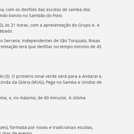
na, com os desfiles das escolas de samba dos
endo bonito no Sambão do Povo.
(2), às 21 horas, com a apresentação do Grupo A. A
sábado.
ição Serrana, Independentes de São Torquato, Rosas
gremiação terá que desfilar no tempo mínimo de 45
(3). O primeiro sinal verde será para a Andaraí e,
 Unida da Glória (MUG), Pega no Samba e Unidos de
tos, e, no máximo, de 60 minutos. A última
es), formada por novas e tradicionais escolas,
 dias de evento.