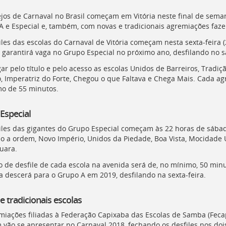
ejos de Carnaval no Brasil começam em Vitória neste final de sema
A e Especial e, também, com novas e tradicionais agremiações faz
iles das escolas do Carnaval de Vitória começam nesta sexta-feira 
garantirá vaga no Grupo Especial no próximo ano, desfilando no 
gar pelo título e pelo acesso as escolas Unidos de Barreiros, Trad
, Imperatriz do Forte, Chegou o que Faltava e Chega Mais. Cada a
o de 55 minutos.
Especial
iles das gigantes do Grupo Especial começam às 22 horas de sábado 
o a ordem, Novo Império, Unidos da Piedade, Boa Vista, Mocidade
uara.
 de desfile de cada escola na avenida será de, no mínimo, 50 minu
a descerá para o Grupo A em 2019, desfilando na sexta-feira.
e tradicionais escolas
miações filiadas à Federação Capixaba das Escolas de Samba (Fecap
vão se apresentar no Carnaval 2018, fechando os desfiles nos dois