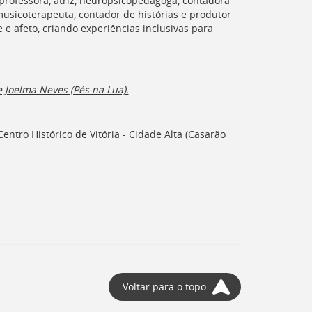
professora, atriz, neuropsicopedagoga, contadora
musicoterapeuta, contador de histórias e produtor
e afeto, criando experiências inclusivas para
 Joelma Neves (Pés na Lua).
ntro Histórico de Vitória - Cidade Alta (Casarão
Voltar para o topo