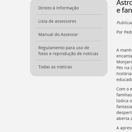
Astr
a
Direito à Informação
e fan
página
inicial
Lista de assessores
do
Public
Portal
Por Ped
[
Manual do Assessor
Ctrl
+
Opt
Regulamento para uso de
A manhã
+
fotos e reprodução de notícias
encanta
]
0
Monjard
Ir
Todas as notícias
Pés na 
para
história
o
educado
Portal
de
Com o e
Serviços
família
[
Ctrl
lúdica o
+
fantasi
Opt
desperta
+
aberta 
]
1
A apres
Ir