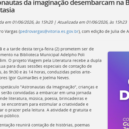
onautas da imaginação desembarcam na Bib
tasia
ada em
01/06/2026, às 15h20
| Atualizada em
01/06/2026, às 15h23
ro Vargas (
pedrovargas@vitoria.es.gov.br
), com edição de Julia de 
 e a tarde desta terça-feira (2) prometem ser de
mento na Biblioteca Municipal Adelpho Poli
im. O projeto Viagem pela Literatura recebe a dupla
Lua para duas sessões especiais de contação de
s, às 9h30 e às 14 horas, conduzidas pelos arte-
res Igor Guimarães e Joelma Neves.
spetáculo "Astronautas da Imaginação", crianças e
s serão convidadas a embarcar em uma jornada
nde literatura, música, poesia, brincadeiras e
a se encontram para estimular a criatividade e
r o prazer pela leitura. A atividade é gratuita e
ao público.
entação reunirá contação de histórias, poemas