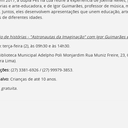
em 2017, a dupla Pés na Lua reúne a experiência de Joelma Neves, 
órias e arte-educadora, e de Igor Guimarães, professor de música, 
l. Juntos, eles desenvolvem apresentações que unem educação, arte 
s de diferentes idades.
o de histórias - "Astronautas da Imaginação" com Igor Guimarães e
:
terça-feira (2), às 09h30 e às 14h30.
iblioteca Municipal Adelpho Poli Monjardim Rua Muniz Freire, 23, Ce
ra Lima).
ções:
(27) 3381-6926 / (27) 99979-3853.
alvo:
Crianças de até 10 anos.
 gratuita.