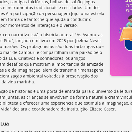
dos, cantigas folclóricas, bolhas de sabão, jogos
s e instrumentos tradicionais e reciclados. Um dos
es é a participação da personagem Juju, uma estrela
 em forma de fantoche que ajuda a conduzir o
 por momentos de interação e diversão.
o da narrativa está a história autoral "As Aventuras
 e Pifu", lançada em livro em 2025 por Joelma Neves
Guimarães. Os protagonistas são duas tartarugas que
o mar de Camburi e compartilham uma paixão pelo
o da Lua. Criativos e sonhadores, os amigos
am desafios que mostram a importância da amizade,
tia e da imaginação, além de transmitir mensagens
cientização ambiental voltadas à preservação dos
 da vida marinha.
ação de histórias é uma porta de entrada para o universo da leitur
m juntas, as crianças se envolvem de forma natural e criam vínculo
biblioteca é oferecer uma experiência que estimula a imaginação, a
vida" declara a coordenadora da instituição, Elizete Caser.
 Lua