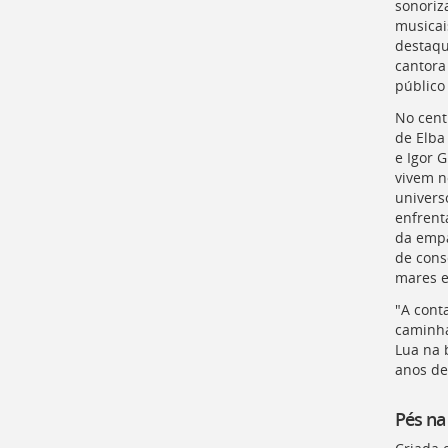
sonoriza
para
musicai
a
destaqu
lista
cantora
de
público
secretarias
[
Ctrl
No centr
+
de Elba
Opt
e Igor 
+
vivem n
]
2
univers
Ir
enfrent
para
da empa
a
de cons
página
mares e
de
legislação
"A cont
[
caminha
Ctrl
Lua na 
+
anos de 
Opt
+
]
3
Pés na
Ir