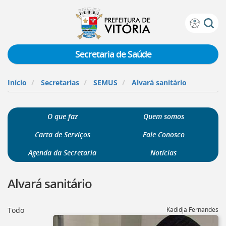
Prefeitura
Atalhos
de
de
Vitória
teclado:
Secretaria de Saúde
Ir
para
Início
Secretarias
SEMUS
Alvará sanitário
a
página
de
O que faz
Quem somos
instruções
de
Carta de Serviços
Fale Conosco
acessibilidade
[]
Agenda da Secretaria
Notícias
Ir
para
Alvará sanitário
a
página
inicial
Todo
Kadidja Fernandes
do
Portal