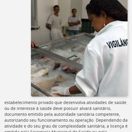
[]
Ir
para
o
Portal
de
Serviços
[]
Ir
para
a
lista
de
secretarias
[]
Ir
para
estabelecimento privado que desenvolva atividades de saúde
a
ou de interesse à saúde deve possuir alvará sanitário,
página
documento emitido pela autoridade sanitária competente,
de
autorizando seu funcionamento ou operação. Dependendo da
legislação
atividade e do seu grau de complexidade sanitária, a licença é
[]
emitida pela Secretaria Municipal de Saúde ou pela