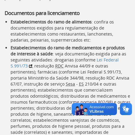
Documentos para licenciamento
Estabelecimentos do ramo de alimentos
: confira os
documentos exigidos para regulamentação de
estabelecimentos como restaurantes, lanchonetes,
padarias, peixarias, supermercados etc:
Estabelecimentos do ramo de medicamentos e produtos
de interesse à saúde
: veja documentação exigida para as
seguintes atividades: drogarias (conforme
Lei Federal
5.991/73
, resolução
RDC
Anvisa
44/09 e outras
pertinentes); farmácias (conforme Lei Federal 5.991/73,
portaria Ministério da Saúde 344/98, resolução
RDC
Anvisa
67/07, instrução de serviço
Sesa
-
ES
210/04 e outras
pertinentes); estabelecimentos que comercializem
produtos odontológicos; distribuidoras de medicamentos e
insumos farmacêuticos (conforme portaria 802/98) e outras
pertinentes; distribuidoras de cosméticos, perfumes e
produtos de higiene, saneantes domissanitários e
correlatos; estabelecimentos varejistas de cosméticos,
perfumes, produtos de higiene pessoal, produtos para a
saúde (correlatos) e saneantes; importadoras de