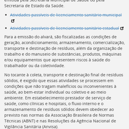
Ir
Secretaria de Estado da Saúde.
para
a
Atividades passíveis de licenciamento sanitário municipal
listagem
de
Atividades passíveis de licenciamento sanitário estadual
notícias
[]
Para a emissão do alvará, são fiscalizadas as condições de
Ir
geração, acondicionamento, armazenamento, comercialização,
para
transporte e destinação de resíduos, além da organização de
o
trabalho e do manuseio de substâncias, produtos, máquinas
conteúdo
e/ou equipamentos que apresentem riscos à saúde do
desta
trabalhador ou da coletividade.
página
No tocante à coleta, transporte e destinação final de resíduos
[]
sólidos, é exigido que essas atividades se processem em
Ir
condições que não tragam malefícios ou inconvenientes à
para
saúde, ao bem-estar individual ou coletivo e ao meio
a
ambiente. Em estabelecimento prestador de serviço de
busca
saúde, como clínicas e hospitais, o fluxo interno e o
[]
armazenamento de resíduos sólidos devem obedecer ao
Voltar
previsto nas normas da Associação Brasileira de Normas
para
Técnicas (
ABNT
) e nas Resoluções da Agência Nacional de
o
Vigilância Sanitária (
Anvisa
).
início