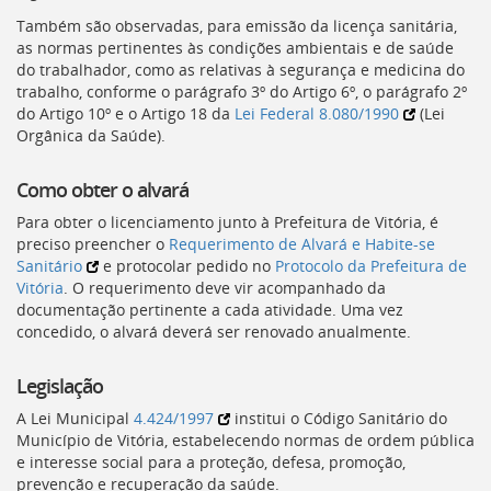
deste
Também são observadas, para emissão da licença sanitária,
menu
as normas pertinentes às condições ambientais e de saúde
[]
do trabalhador, como as relativas à segurança e medicina do
trabalho, conforme o parágrafo 3º do Artigo 6º, o parágrafo 2º
do Artigo 10º e o Artigo 18 da
Lei Federal 8.080/1990
(Lei
Orgânica da Saúde).
Como obter o alvará
Para obter o licenciamento junto à Prefeitura de Vitória, é
preciso preencher o
Requerimento de Alvará e Habite-se
Sanitário
e protocolar pedido no
Protocolo da Prefeitura de
Vitória
. O requerimento deve vir acompanhado da
documentação pertinente a cada atividade. Uma vez
concedido, o alvará deverá ser renovado anualmente.
Legislação
A Lei Municipal
4.424/1997
institui o Código Sanitário do
Município de Vitória, estabelecendo normas de ordem pública
e interesse social para a proteção, defesa, promoção,
prevenção e recuperação da saúde.