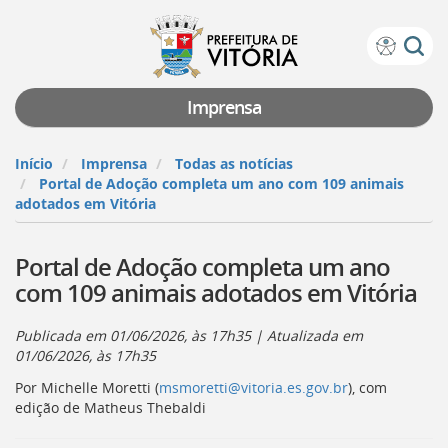
Prefeitura
Atalhos
de
de
Vitória
teclado:
Imprensa
Ir
para
Início
Imprensa
Todas as notícias
a
Portal de Adoção completa um ano com 109 animais
página
adotados em Vitória
de
instruções
Portal de Adoção completa um ano
de
acessibilidade
com 109 animais adotados em Vitória
[]
Ir
Publicada em
01/06/2026, às 17h35
| Atualizada em
para
01/06/2026, às 17h35
a
página
Por Michelle Moretti (
msmoretti@vitoria.es.gov.br
), com
inicial
edição de Matheus Thebaldi
do
Portal