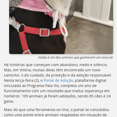
Ir
para
a
listagem
de
notícias
[]
Ir
para
o
conteúdo
Habla é um dos animais que ganharam um novo lar
desta
página
Há histórias que começam com abandono, medo e silêncio.
[]
Mas, em Vitória, muitas delas têm encontrado um novo
Ir
caminho: o do cuidado, da proteção e da adoção responsável.
para
Nesta terça-feira (2), o
Portal de Adoção
, plataforma digital
a
vinculada ao Programa Pata Vix, completa um ano de
busca
funcionamento com um resultado que traduz esperança em
[]
números: 109 animais já foram adotados, sendo 85 cães e 24
Voltar
gatos.
para
Mais do que uma ferramenta on-line, o portal se consolidou
o
como uma ponte entre animais resgatados em situação de
início