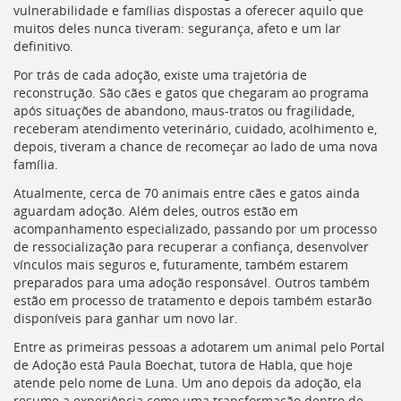
vulnerabilidade e famílias dispostas a oferecer aquilo que
deste
muitos deles nunca tiveram: segurança, afeto e um lar
menu
definitivo.
[]
Por trás de cada adoção, existe uma trajetória de
reconstrução. São cães e gatos que chegaram ao programa
após situações de abandono, maus-tratos ou fragilidade,
receberam atendimento veterinário, cuidado, acolhimento e,
depois, tiveram a chance de recomeçar ao lado de uma nova
família.
Atualmente, cerca de 70 animais entre cães e gatos ainda
aguardam adoção. Além deles, outros estão em
acompanhamento especializado, passando por um processo
de ressocialização para recuperar a confiança, desenvolver
vínculos mais seguros e, futuramente, também estarem
preparados para uma adoção responsável. Outros também
estão em processo de tratamento e depois também estarão
disponíveis para ganhar um novo lar.
Entre as primeiras pessoas a adotarem um animal pelo Portal
de Adoção está Paula Boechat, tutora de Habla, que hoje
atende pelo nome de Luna. Um ano depois da adoção, ela
resume a experiência como uma transformação dentro de