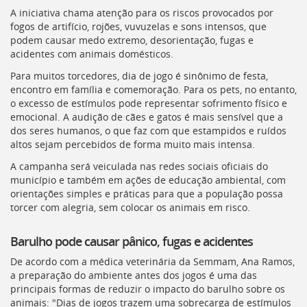
Ir
A iniciativa chama atenção para os riscos provocados por
para
fogos de artifício, rojões, vuvuzelas e sons intensos, que
a
podem causar medo extremo, desorientação, fugas e
listagem
acidentes com animais domésticos.
de
notícias
Para muitos torcedores, dia de jogo é sinônimo de festa,
[]
encontro em família e comemoração. Para os pets, no entanto,
Ir
o excesso de estímulos pode representar sofrimento físico e
para
emocional. A audição de cães e gatos é mais sensível que a
o
dos seres humanos, o que faz com que estampidos e ruídos
conteúdo
altos sejam percebidos de forma muito mais intensa.
desta
A campanha será veiculada nas redes sociais oficiais do
página
município e também em ações de educação ambiental, com
[]
orientações simples e práticas para que a população possa
Ir
torcer com alegria, sem colocar os animais em risco.
para
a
busca
Barulho pode causar pânico, fugas e acidentes
[]
De acordo com a médica veterinária da Semmam, Ana Ramos,
Voltar
a preparação do ambiente antes dos jogos é uma das
para
principais formas de reduzir o impacto do barulho sobre os
o
animais: "Dias de jogos trazem uma sobrecarga de estímulos
início