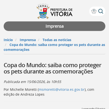
Prefeitura
Atalhos
de
de
Vitória
teclado:
Imprensa
Ir
para
Início
Imprensa
Todas as notícias
a
Copa do Mundo: saiba como proteger os pets durante as
página
comemorações
de
instruções
Copa do Mundo: saiba como proteger
de
acessibilidade
os pets durante as comemorações
[]
Ir
Publicada em
15/06/2026, às 10h55
para
a
Por Michelle Moretti (
msmoretti@vitoria.es.gov.br
), com
página
edição de Andreza Lopes
inicial
do
Portal
Leonardo Silveira