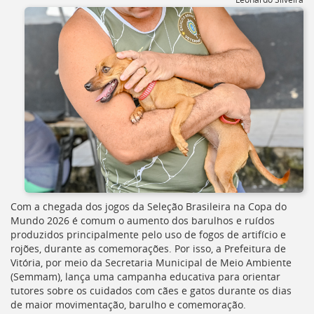
[]
Ir
para
o
Portal
de
Serviços
[]
Ir
para
a
lista
de
secretarias
[]
Com a chegada dos jogos da Seleção Brasileira na Copa do
Ir
Mundo 2026 é comum o aumento dos barulhos e ruídos
para
produzidos principalmente pelo uso de fogos de artifício e
a
rojões, durante as comemorações. Por isso, a Prefeitura de
página
Vitória, por meio da Secretaria Municipal de Meio Ambiente
de
(Semmam), lança uma campanha educativa para orientar
legislação
tutores sobre os cuidados com cães e gatos durante os dias
[]
de maior movimentação, barulho e comemoração.